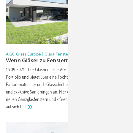
Zuerrer Fotografie
AGC Glass Europe | Clara Fenster AG
Wenn Gläser zu Fenstern
werden
15.09.2021
-
Der Glashersteller AGC Glass Europe erweitert sein
Portfolio und bietet über eine Tochterfirma nun auch Ganzglas-
Panoramafenster und -Glasschiebetüren für hochwertige Neubauten
und exklusive Sanierungen an. Hier erfahren Sie, was es mit den
neuen Ganzglasfenstern und -türen der AGC Tochter Clara Fenster
auf sich
hat.