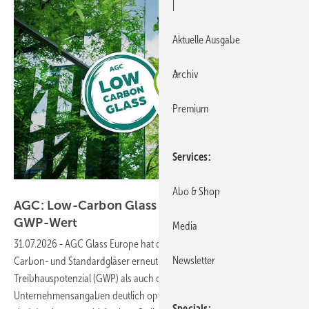
|
Aktuelle Ausgabe
Archiv
Premium
Services
AGC Glass Europe
Abo & Shop
AGC: Low-Carbon Glass mit halbiertem
GWP-Wert
Media
31.07.2026
-
AGC Glass Europe hat die Umweltkennwerte seiner Low-
Newsletter
Carbon- und Standardgläser erneut verbessert. Sowohl das
Treibhauspotenzial (GWP) als auch der Recyclinganteil wurden nach
Unternehmensangaben deutlich optimiert. Die aktualisierten Werte
Specials