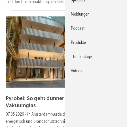
sind durch von unabhängigen Stellen verifizierte EPDs
bestätigt.
Meldungen
Podcast
Produkte
Thementage
Videos
AGC Glass Europe
Pyrobel: So geht dünner Brandschutz mit
Vakuumglas
07.05.2026
-
In Amsterdam wurde das historische Compagnietheater
energetisch und brandschutztechnisch saniert, ohne die