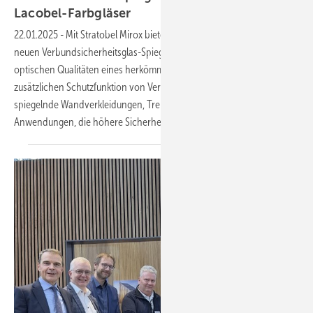
Lacobel-Farbgläser
22.01.2025
-
Mit Stratobel Mirox bietet mit einen AGC Glass Europe
neuen Verbundsicherheitsglas-Spiegel, der die funktionalen und
optischen Qualitäten eines herkömmlichen Mirox-Spiegels mit der
zusätzlichen Schutzfunktion von Verbundglas verbindet. Er ermöglicht
spiegelnde Wandverkleidungen, Trennwände und weitere Interieur-
Anwendungen, die höhere Sicherheit
erfordern.