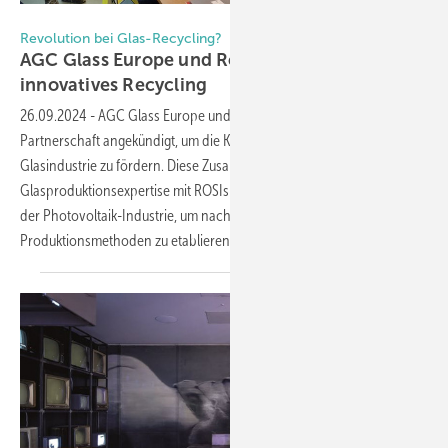
AGC
Revolution bei Glas-Recycling?
AGC Glass Europe und Rosi bündeln Kräfte für
innovatives
Recycling
26.09.2024
-
AGC Glass Europe und Rosi haben eine strategische
Partnerschaft angekündigt, um die Kreislaufwirtschaft in der
Glasindustrie zu fördern. Diese Zusammenarbeit vereint AGCs
Glasproduktionsexpertise mit ROSIs innovativem Recyclingansatz aus
der Photovoltaik-Industrie, um nachhaltige und kohlenstoffarme
Produktionsmethoden zu etablieren. Hier die
Details.