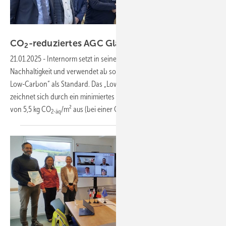
AGC Glass Europe
CO
-reduziertes AGC Glas wird bei Internorm z
2
21.01.2025
-
Internorm setzt in seiner Produktpalette auf mehr
Nachhaltigkeit und verwendet ab sofort das Wärmedämmglas „iplus
Low-Carbon“ als Standard. Das „Low-Carbon“-Basisglas von AGC
zeichnet sich durch ein minimiertes Global Warming Potential (GWP)
von 5,5 kg CO
/m² aus (bei einer Glasstärke von 4
mm).
2-äq