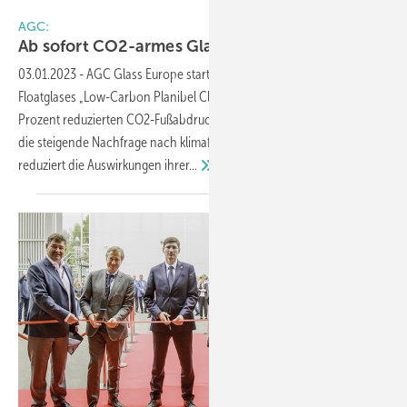
Foto: AGC Glass Europe
AGC:
Ab sofort CO2-armes Glas im
Angebot
03.01.2023
-
AGC Glass Europe startet jetzt den Vertrieb ihres neuen
Floatglases „Low-Carbon Planibel Clearlite“ mit einem um mehr als 40
Prozent reduzierten CO2-Fußabdruck. Damit reagiert die Gruppe auf
die steigende Nachfrage nach klimafreundlicheren Baustoffen und
reduziert die Auswirkungen
ihrer...