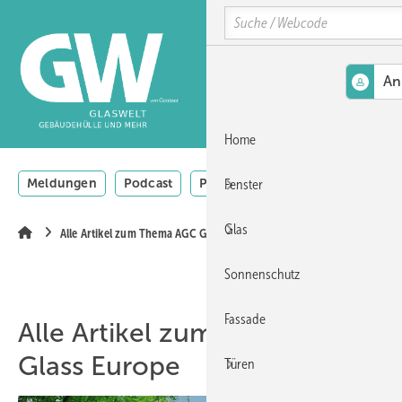
Springe
Springe
Springe
Search
auf
auf
auf
Hauptinhalt
Hauptmenü
SiteSearch
MENÜ
Home
Meldungen
Podcast
Produkte
Thementage
Vi
Fenster
Glas
Alle Artikel zum Thema AGC Glass Europe
Sonnenschutz
Fassade
Alle Artikel zum Thema AGC
Glass Europe
Türen