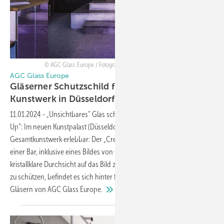
AGC Glass Europe / Fotografin Anne Orthen / Werk: Gerhard Richter
AGC Glass Europe
Gläserner Schutzschild für Gerhard Richter
Kunstwerk in
Düsseldorf
11.01.2024
-
„Unsichtbares“ Glas schützt Gerhard Richters „Pin
Up“: Im neuen Kunstpalast (Düsseldorf) ist jetzt ein besonderes
Gesamtkunstwerk erlebbar: Der „Creamcheese-Raum“, der Nachbau
einer Bar, inklusive eines Bildes von Gerhard Richter. Um eine
kristallklare Durchsicht auf das Bild zu ermöglichen und es gleichzeitig
zu schützen, befindet es sich hinter fast unsichtbaren Clearsight-
Gläsern von AGC Glass
Europe.