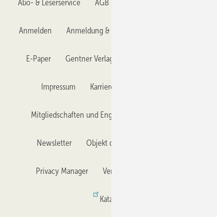
Abo- & Leserservice
AGB
Alle Inhalte chronologisch
Anmelden
Anmeldung & Registrierung
Datenschutz
E-Paper
Gentner Verlag
GLASWELT abonnieren
Impressum
Karriere bei Gentner
Team
Mitgliedschaften und Engagement
Mediaservice
Newsletter
Objekt des Monats
RSS-Feed
Privacy Manager
Veranstaltungen / Webinare
Kataloge