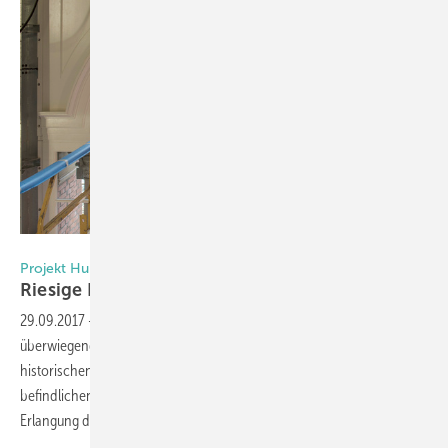
Foto: Bildau & Bussmann
Projekt Humboldtforum – Neubau Stadtschloss Berlin
Riesige Portalfenster mit kniffligen
Details
29.09.2017
-
Beim Neubau des Stadtschlosses Berlin wird der
überwiegende Teil der Gebäudefassade nach dem Vorbild der
historischen Barockfassade rekonstruiert. Die in der Fassade
befindlichen Holzfenster spielen dabei eine entscheidende Rolle zur
Erlangung des historischen
Gesamteindrucks.