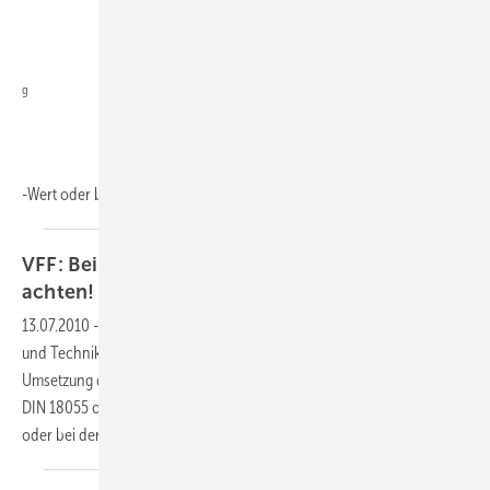
g
-Wert oder bei der
energetischen...
VFF: Bei CE und Ug auf tückische Details
achten!
13.07.2010
-
Die Details standen bei der VFF-Fachtagung Normung
und Technik am 23. Juni im Zentrum des Interesses: Bei der
Umsetzung der CE-Kennzeichnung genauso wie beim Neuentwurf der
DIN 18055 oder beim Einfluss des Neigungswinkels auf den Ug-Wert
oder bei der energetischen Problematik von
Ganzglasecken.