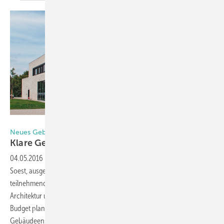
Foto: Hueck
Neues Gebäude für HochschulCampus in Lippstadt
Klare Gestaltung bis ins
Detail
04.05.2016
-
In einem vom Bau- und Liegenschaftsbetrieb NRW,
Soest, ausgelobten Planungswettbewerb setzte sich unter
teilnehmenden Architekturbüros der Entwurf der Düsseldorfer RKW
Architektur und Städtebau durch. Mit einem vergleichsweise kleinen
Budget plante das Büro ein gradliniges, lichtdurchflutetes
Gebäudeensemble. In der Fassade kam die Serie Hueck Lambda 77 L