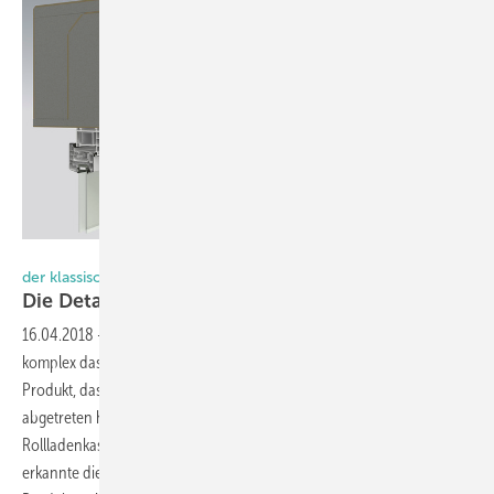
Foto: Prix
der klassische Rollladenkasten wird zum Technologieträger
Die Details machen es
aus
16.04.2018
-
Wer hätte vor 15 Jahren darüber nachgedacht, wie
komplex das Thema Rollladenkasten noch werden könnte. Ein
Produkt, das die R+S Branche zu großen Teilen an den Maurer
abgetreten hatte, der je nach Gusto einfach einen abgelängten
Rollladenkasten mit einmauerte. Mit den Anforderungen der EnEV
erkannte die Branche aber auch die Möglichkeiten der