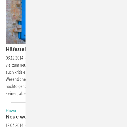
Hilfestellungen im
Detail
03.12.2014
-
Neue Tabellen im Leitfaden zur Montage – Es ist schon
viel zum neuen RAL-Leitfaden zur Montage geschrieben und dabei
auch kritisiert worden. Vielleicht hat gerade Letzteres den Blick auf das
Wesentliche, die Hilfestellungen im Detail, versperrt. Die
nachfolgenden Erläuterungen von Ralf Spiekers beleuchten die
kleinen, aber feinen neuen
Tabellen.
Hawa
Neue wegweisende
Details
12.03.2014
-