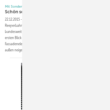
Mit Sonderbeschlag sicher gerastet und flexibel zu öffnen
Schön schräg und knifflig im
Detail
22.12.2015
-
Exponiert stehen sie am östlichen Eingang der
Reeperbahn in Hamburg: zwei Hochhäuser, deren inzwischen
bundesweit bekannte Bezeichnung „Tanzende Türme“ schon auf den
ersten Blick nachvollziehbar ist. Ein Detail im Inneren der
Fassadenelemente erlaubt es, selbst in den sich nach innen und
außen neigenden Fassadenteilen Drehfenster
einzubauen.