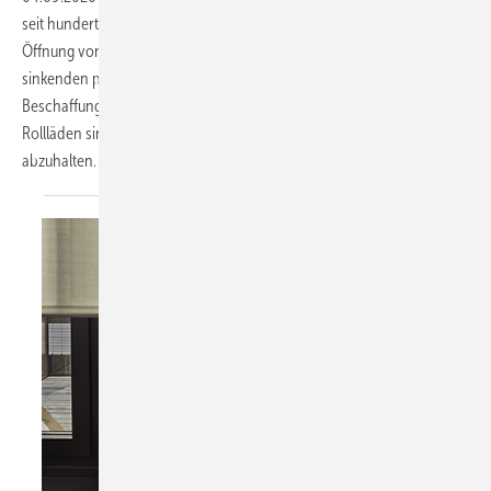
seit hunderten Jahren ein Thema in Zentral-Europa. Aufgrund der
Öffnung von Staats- und Ländergrenzen, und hoher Mobilität mit
sinkenden psychischen Hemmschwellen der Täter, ist die
Beschaffungs- und Einbruchkriminalität so aktuell wie nie zuvor.
Rollläden sind deshalb wichtig den Täter von den Fenster und Türen
abzuhalten.