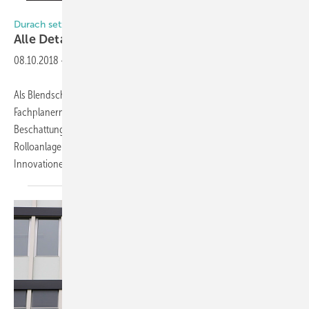
Foto: Durach
Durach setzt auf Innovationen
Alle Details im
Blick
08.10.2018
-
Als Blendschutzspezialist ist Durach aus Leutkirch bei vielen
Fachplanern und Architekten als Hersteller hochwertiger
Beschattungssysteme bekannt. Mit Sonderlösungen im Bereich
Rolloanlagen bringt das Unternehmen einige interessante
Innovationen auf den Markt. Die neuen Systeme sollen
den...