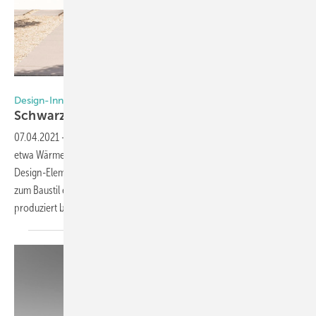
Foto: Bayerwald
Design-Innovation bei Bayerwald
Schwarze Details für die moderne
Eleganz
07.04.2021
-
Haustüren erfüllen nicht nur praktische Funktionen wie
etwa Wärmedämmung und Einbruchsicherung. Sie sind ein zentrales
Design-Element für den Eingangsbereich und tragen damit wesentlich
zum Baustil eines Gebäudes und dessen Anmutung bei. Bayerwald
produziert bereits seit 100 Jahren
Holzhaustüren...