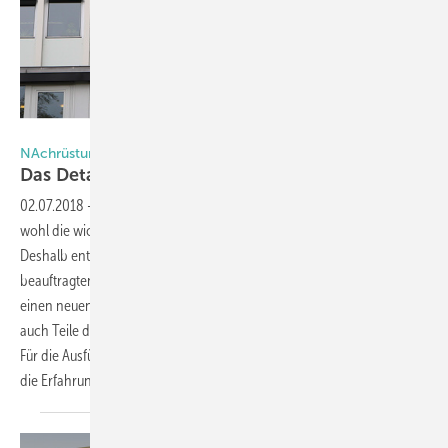
Foto: Lameko
NAchrüstung, Eine meist schwierige Aufgabe
Das Detail macht es
aus
02.07.2018
-
Stimmige Lichtverhältnisse und Behaglichkeit sind die
wohl die wichtigsten Voraussetzungen für angenehmes Arbeiten.
Deshalb entschieden sich die durch das Jugendhaus Düsseldorf
beauftragten Architekten Hitpass + Schwingen aus Düsseldorf für
einen neuen Sonnenschutz der Firma Warema. Im Zuge dessen sollten
auch Teile der Fassaden- und Brüstungsbekleidung erneuert werden.
Für die Ausführung der Leistungen griff man auf das Know-how und
die Erfahrung von Lameko
zurück.