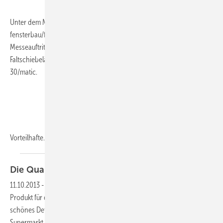
Unter dem Motto „Swiss Innovations” will Hawa auf der
fensterbau/frontale gleich drei neue Produkte vorstellen. Im Fokus des
Messeauftritts des Schweizer Herstellers stehe das für frontbündige
Faltschiebeläden bis 30 kg automatisierte Beschlagsystem Frontego
30/matic.
Vorteilhafte...
Die Qualität steckt im
Detail
11.10.2013
-
Manchmal ist es nur eine Kleinigkeit, ein Detail, was ein
Produkt für den Verbraucher und Nutzer viel attraktiver macht. Ein
schönes Detail habe ich kürzlich in Belgien gesehen, und zwar im
Supermarkt.