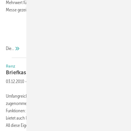
Mehrwert für Architekten, Planer und Endverbraucher werden auf der
Messe gezeigt.
Die...
Renz
Briefkasten mit
Details
03.12.2010
-
Umfangreiche Bücher- und Paketsendungen haben stark
zugenommen. Damit erfüllt der Briefkasten gleich mehrere
Funktionen: Er ist nicht nur ein Auffangbecken für die Post, sondern
bietet auch Platz für größere Sendungen und setzt optische Akzente.
All diese Eigenschaften würden auf
die...