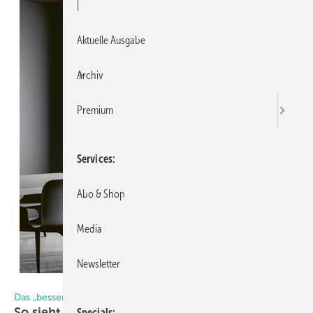
|
Aktuelle Ausgabe
Archiv
Premium
Services
Abo & Shop
Media
Newsletter
Foto: denisismagilov | Salamander Industrie-Produkte
Das „bessere Fenster“ von Salamander Window & Door Systems
So sieht das Greta-Fenster im Detail
aus
Specials