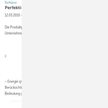
Schüco
Perfektion im
Detail
12.03.2010
-
Die Produktpräsentation von Schüco erfolgt unter dem
Unternehmensleitbild „Energy
2
– Energie sparen und Energie gewinnen“, das insbesondere unter
Berücksichtigung des drohenden Klimawandels mehr denn je an
Bedeutung gewinnt. Für Perfektion im Detail, Bedienkomfort
und...