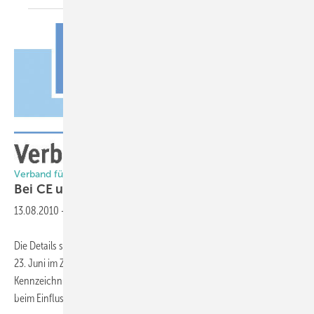
Verband für Fenster und Fassade
Bei CE und U
auf Details
achten!
g
13.08.2010
-
Die Details standen bei der VFF-Fachtagung Normung und Technik am
23. Juni im Zentrum des Interesses: Bei der Umsetzung der CE-
Kennzeichnung genauso wie beim Neuentwurf der DIN 18055 oder
beim Einfluss des Neigungswinkels auf den U