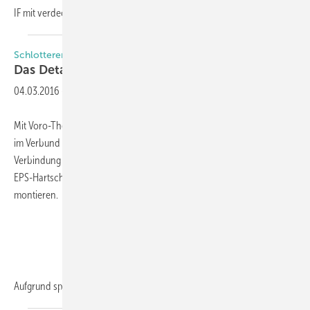
IF mit verdeckten Flügeln zum Einsatz.
Schlotterer setzt auf normgerechte Montage
Das Detail
zählt
04.03.2016
-
Mit Voro-Therm sollen Wärmedämmung und eine nachweisbare Statik
im Verbund von Fenster und Rollladen / Raffstore eine innovative
Verbindung eingehen. Der hoch wärmedämmende Sturzblock aus
EPS-Hartschaum sei leicht zu transportieren und einfach zu
montieren.
Aufgrund
spezieller...