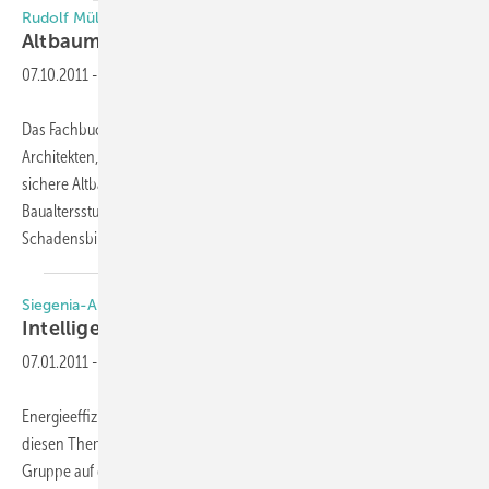
Rudolf Müller
Altbaumodernisierung im
Detail
07.10.2011
-
Das Fachbuch „Altbaumodernisierung im Detail“ vermittelt
Architekten, Planern und Ausführenden das nötige Fachwissen für die
sichere Altbaumodernisierung und bietet Lösungen für die jeweiligen
Baualtersstufen mit ihren typischen Konstruktionen und
Schadensbildern. Das Buch teilt
den...
Siegenia-Aubi
Intelligente
Details
07.01.2011
-
Energieeffizienz, Ästhetik und Design, Komfort und Sicherheit – mit
diesen Themenschwerpunkten präsentiert sich die Siegenia-Aubi
Gruppe auf der BAU 2011. Ausgewählte Produkte mit hohem