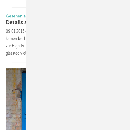
Gesehen auf der glasstec
Details als
Blickfang
09.01.2015
-
ISO-Hersteller, Bearbeiter und Veredler von Flachglas
kamen bei Lisec auf ihre Kosten: Von der Einsteigermaschine bis hin
zur High-End-Linie – für alle Verarbeiter gab es am Stand auf der
glasstec viel Neues zu
sehen.