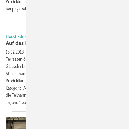
Produktoptimierung und hat den Rollladenkasten heute zu einem der
bauphysikalisch anspruchvollsten Produkte
weiterentwickelt.
Harol mit nominiertem PRodukt auf der R+T
Auf das Detail kommt es
an
13.02.2018
-
Als Blickfang soll auf der R+T 2018 die Harol Air, eine
Terrassenlösung mit ZIP-Technologie dienen, bei der Screens,
Glasschiebewände und LED-Beleuchtung fur mehr Privatsphäre und
Atmosphäre sorgen sollen. Die Variante VZ080-Zip aus der gleichen
Produktfamilie wurde fur den Innovationspreis R+T 2018 in der
Kategorie „Markisen“ nominiert. Der belgische Hersteller sieht für sich
die Teilnahme am Innovationspreis als wichtiges Marketinginstrument
an, und freut sich über Nominierung duch die Vorjurierung.