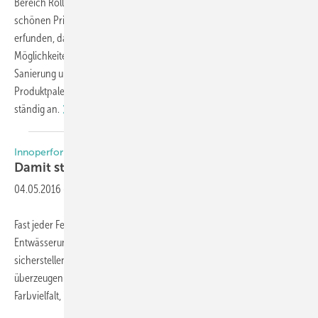
Bereich Rollladenkasten und der Wandlung von Aschenputtel zur
schönen Prinzessin berichtet. Und falls man denkt es ist schon alles
erfunden, dann kann man schnell irren. Die Hersteller haben die
Möglichkeiten erkannt, die der Rollladenkasten bei Renovierung,
Sanierung und auch beim Neubau bietet und passen ihre
Produktpaletten durch Verbesserungen oder Neuentwicklungen
ständig an.
Innoperform Wasserschlitzkappen
Damit stimmen auch die Details am
Fenster
04.05.2016
-
Fast jeder Fensterbauer benötigt sie – Wasserschlitzkappen, die die
Entwässerung von Kondens- und Regenwasser in seinen Fenstern
sicherstellen. Die neuen Innoperform Wasserschlitzkappen
überzeugen durch ihr zeitlos elegantes Design und die große
Farbvielfalt, ist sich Geschäftsführer
Achim...