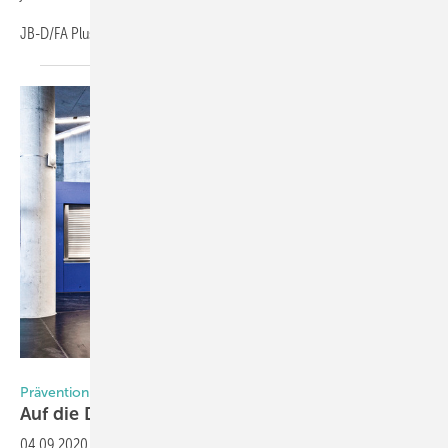
JB-D/FA
Plus...
Foto: Heydebreck
Prävention durch widerstandsfähige Rollläden
Auf die Details kommt es
an
04.09.2020
-
Schutz vor Einbruch und Sicherung des Eigentums ist