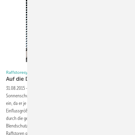
Foto: Warema
Raffstoresysteme schaFfen bis zu 25 m/s Windbelastung
Auf die Details kommt es
an
31.08.2015
-
Viele Wetterfaktoren beeinflussen die Nutzung des
Sonnenschutzes. Der Wind nimmt dabei eine ganz besondere Stellung
ein, da er je nach Gebäudelage und Bauart eine ständige
Einflussgröße bei der Nutzung des Sonnenschutzes sein kann. Weil
durch die gestiegenen Anforderungen der Nutzer an Sonnen- und
Blendschutz auch die Ansprüche an die mechanische Stabilität von
Raffstoren gestiegen sind, haben die Hersteller
reagiert.