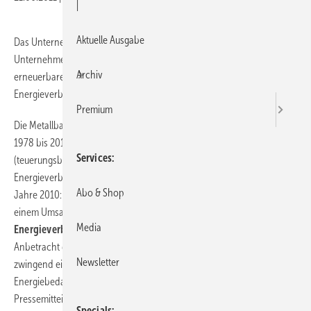
|
Aktuelle Ausgabe
Das Unternehmen kombiniert wirtschaftlichen Erfolg mit nachhaltiger
Unternehmensführung: vollständige Deckung mit Strom aus
Archiv
erneuerbaren Energien bis Ende Juni 2011. Bis 2014 soll der
Energieverbrauch wieder auf dem Stand von 1978 liegen.
Premium
Die Metallbaufirma mit 586 Mitarbeitenden hat ihren Umsatz von
1978 bis 2010 um 181 % auf 160 Mio. Franken gesteigert
Services
(teuerungsbereinigte Zahlen). Im gleichen Zeitraum stieg der
Energieverbrauch lediglich um 20 %. Dazu passen die Zahlen aus dem
Abo & Shop
Jahre 2010: Die Firma brauchte 1,75 % mehr Energie als im Vorjahr bei
einem Umsatzplus von 15 %!
Bis 2014, so die Zielsetzung, soll der
Media
Energieverbrauch wieder auf dem Stand von 1978 liegen.
Wer in
Anbetracht dieser Zahlen für industrielle Produktionsbetriebe
Newsletter
zwingend eine zum Umsatz proportionale Entwicklung des
Energiebedarfes unterstellt, verkenne die Realität, heißt es in einer
Pressemitteilung.
Specials