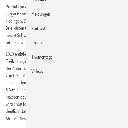
Produktionsstandorte der
Ernst Schweizer AG
liegen im
aargauischen Möhlin, in Affoltern am Albis und an ihrem Hauptsitz in
Meldungen
Hedingen. Das 90-jährige Unternehmen produziert Fassaden, Fenster,
Briefkästen und Sonnenenergie- Systeme. Rund 60 % des Umsatzes
Podcast
macht Schweizer mit Produkten, die zur Energiebedarfsminderung
oder zur Gewinnung erneuerbarer Energien beitragen.
Produkte
2010 emittierte der Betrieb weniger als einen Drittel an
Thementage
Treibhausgasen als 1978. Parallel zu dieser Emissionsminderung stieg
der Anteil der erneuerbaren Energien am gesamten Energieverbrauch
Videos
von 6 % auf 70 %. Bis Ende Juni 2011 soll dieser Anteil auf 100 %
steigen. Den wirtschaftlichen Erfolg mindert dieses Engagement nicht:
8 Mio. Fr. beträgt das Betriebsergebnis 2010 (EBIT). Diese Zahlen
machen deutlich, dass sich eine ökologische Betriebsführung mit
wirtschaftlichem Erfolg kombinieren lässt. Und sie zeigen ebenso
deutlich, dass eine Fabrik zwar Strom brauche, aber keine
Atomkraftwerke, so das Unternehmen.