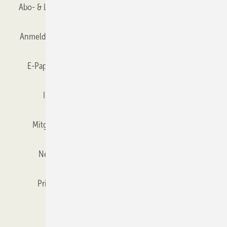
Abo- & Leserservice
AGB
Alle Inhalte chronologisch
Anmelden
Anmeldung & Registrierung
Datenschutz
E-Paper
Gentner Verlag
GLASWELT abonnieren
Impressum
Karriere bei Gentner
Team
Mitgliedschaften und Engagement
Mediaservice
Newsletter
Objekt des Monats
RSS-Feed
Privacy Manager
Veranstaltungen / Webinare
Kataloge