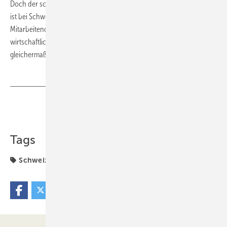
Doch der schonende Umgang mit Energie und anderen Ressourcen
ist bei Schweizer nur ein Unternehmensziel. Geschäftsleitung wie
Mitarbeitende fühlen sich verpflichtet, soziale, ökologische und
wirtschaftliche Aspekte in alle betrieblichen Entscheide
gleichermaßen einzubeziehen.
Teilen
Link kopieren
Tags
Schweizer
Strom