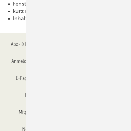
Fensteranschlußfugen
01.01.1997
kurz notiert
01.01.1997
Inhalt
01.01.1997
Abo- & Leserservice
AGB
Alle Inhalte chronologisch
Anmelden
Anmeldung & Registrierung
Datenschutz
E-Paper
Gentner Verlag
GLASWELT abonnieren
Impressum
Karriere bei Gentner
Team
Mitgliedschaften und Engagement
Mediaservice
Newsletter
Objekt des Monats
RSS-Feed