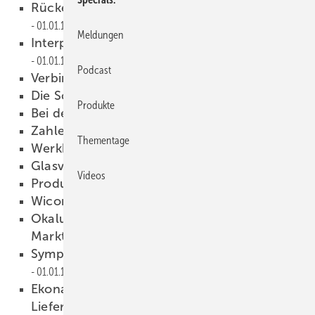
Rückenbelastung im Glaserhandwerk
01.01.1997
Meldungen
Interpane Glas Industrie AG zieht Bilanz
01.01.1997
Podcast
Verbindungstechniken
01.01.1997
Die Schott-Gruppe zieht Bilanz
01.01.1997
Produkte
Bei der Glasgestaltung Dierig
01.01.1997
Zahlen unserer Branche
01.01.1997
Thementage
Werkhallen in Bretten
01.01.1997
Glasveredlerpreis '96
01.01.1997
Videos
Produkte
01.01.1997
Wicona-Gruppe, Ulm
01.01.1997
Okalux-Verwaltungsgebäude in
Marktheidenfeld
01.01.1997
Symposium “Glass Technology Live“
01.01.1997
Ekonal Bausysteme erweitert
Lieferprogramm
01.01.1997