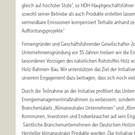
gleich auf höchster Stufe“, so HDH-Hauptgeschäftsfüh
sowohl seiner Betriebe als auch Produkte erstellen lass
vermeidbare Emissionen kompensiert Terhalle anhand zerti
Aufforstungsprojekte.“
Firmengründer und Geschäftsführender Gesellschafter Jose
Unternehmensgründung vor 35 Jahren treiben wir die En
besonderen Vorzügen des natürlichen Rohstoffes Holz vo
Holz-Rahmen-Bau. Wir unterstützen das Ziel der Initiati
unserem Engagement dazu beitragen, dass sich noch vie
Durch die Teilnahme an der Initiative profitiert das Un
Energiemanagementmaßnahmen zu verbessern, sondern is
Branchenlabels „Klimaneutrales Unternehmen“ und „Klima
Kommunen, Investoren und Endverbraucher auf sein Eng
Sämtliche Branchenunternehmen der Deutschen Holzindus
Hersteller klimaneutraler Produkte werden. Die Initiative