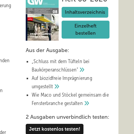
ierung
Inhaltsverzeichnis
Einzelheft
bestellen
Aus der Ausgabe:
enden
„Schluss mit d em Tüfteln bei
Baukörperanschlüssen“
Auf biozidfreie Imprägnierung
umgestellt
en
Wie Maco und Stöckel gemeinsam die
Fensterbranche
gestalten
2 Ausgaben unverbindlich testen:
Jetzt kostenlos testen!
 der