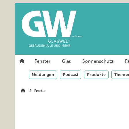
Springe
Springe
Springe
auf
auf
auf
Hauptinhalt
Hauptmenü
SiteSearch
Fenster
Glas
Sonnenschutz
F
Meldungen
Podcast
Produkte
Themen
Fenster