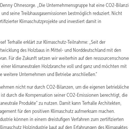
rer Denny Ohnesorge. „Die Unternehmensgruppe hat eine CO2-Bilanz
en und seine Treibhausgasemissionen bestmöglich reduziert. Nicht
fizierter Klimaschutzprojekte und investiert damit in
f Terhalle erklärt zur Klimaschutz-Teilnahme: „Seit der
twicklung des Holzbaus in Mittel- und Norddeutschland mit den
ran. Für die Zukunft setzen wir weiterhin auf den ressourcenschon
ve einer klimaneutralen Holzbranche voll und ganz und möchten mit
le weitere Unternehmen und Betriebe anschließen.“
ternehmen nicht nur durch CO2-Bilanzen, um die eigenen betrieblich
t durch die Kompensation seiner CO2-Emissionen berechtigt, die
neutrale Produkte“ zu nutzen. Damit kann Terhalle Architekten,
agement für den positiven Klimaschutz aufmerksam machen.
trie können in einem dreistufigen Verfahren zum zertifizierten
 Klimaschutz Holzindustrie baut auf den Erfahrungen des Klimapaktes