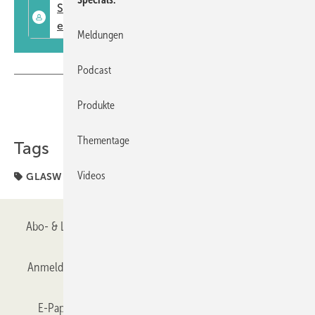
Meldungen
Podcast
Teilen
Link kopieren
Produkte
Thementage
Tags
Videos
GLASWELT
PDF
Abo- & Leserservice
AGB
Alle Inhalte chronologisch
Anmelden
Anmeldung & Registrierung
Datenschutz
E-Paper
Gentner Verlag
GLASWELT abonnieren