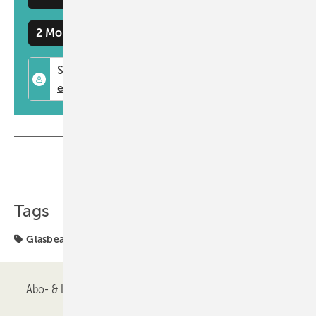
2 Monate kostenlos testen
Teilen
Link kopieren
Tags
Glasbearbeitung
Abo- & Leserservice
AGB
Alle Inhalte chronologisch