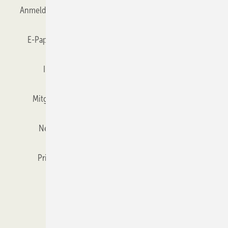
Anmelden
Anmeldung & Registrierung
Datenschutz
E-Paper
Gentner Verlag
GLASWELT abonnieren
Impressum
Karriere bei Gentner
Team
Mitgliedschaften und Engagement
Mediaservice
Newsletter
Objekt des Monats
RSS-Feed
Privacy Manager
Veranstaltungen / Webinare
Kataloge
© 2026 GLASWELT