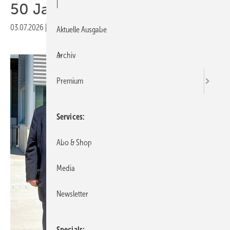
|
50 Jahre
03.07.2026
|
Veröffentlicht in
Ausgabe 07-2026
Aktuelle Ausgabe
Archiv
Premium
Services
Abo & Shop
Media
Newsletter
Specials