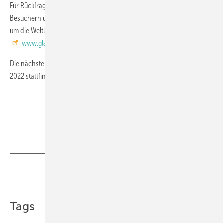
Für Rückfragen steht das Team der glasstec allen Ausstellern,
Besuchern und Medien zur Verfügung. Aktuelle Informationen rund
um die Weltleitmesse für die Glasindustrie gibt es auf
www.glasstec.de
Die nächste glasstec soll turnusgemäß vom 20. bis 23. September
2022 stattfinden.
www.glasstec.de
Teilen
Link kopieren
Tags