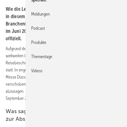
Wie die Leitung der Messe Düsseldorf bekannt gibt, wird
Meldungen
in diesem Jahr keine glasstec stattfinden. Viele
Branchenkenner hatten bereits erwartet, dass die Messe
Podcast
im Juni 2021 nicht durchgeführt wird, jetzt ist es
offiziell.
Produkte
Aufgrund der anhaltenden Pandemie und der weiterhin andauernden
weltweiten Lockdown-Maßnahmen sowie internationalen
Thementage
Reisebeschränkungen findet in 2021 die glasstec nicht wie geplant
statt. In enger Abstimmung mit Verbänden und Partnern hat die
Videos
Messe Düsseldorf entschieden, die bereits aus 2020 nach 2021
verschobene glasstec, die vom 15. bis 18. Juni 2021 geplant war,
abzusagen. Die nächste glasstec ist turnusgemäß vom 20. bis 23.
September 2022 geplant.
Was sagt der Leiter der Messe Düsseldorf
zur Absage der glasstec 2021?