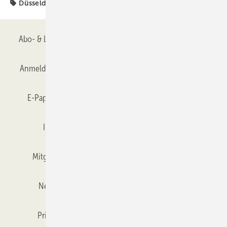
Düsseldorf
Messe
glasstec
Abo- & Leserservice
AGB
Alle Inhalte chronologisch
Anmelden
Anmeldung & Registrierung
Datenschutz
E-Paper
Gentner Verlag
GLASWELT abonnieren
Impressum
Karriere bei Gentner
Team
Mitgliedschaften und Engagement
Mediaservice
Newsletter
Objekt des Monats
RSS-Feed
Privacy Manager
Veranstaltungen / Webinare