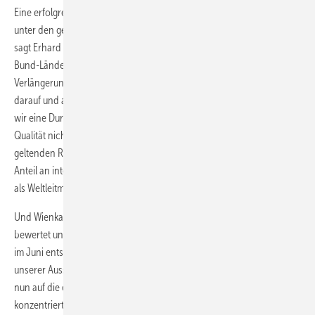
Eine erfolgreiche Durchführung zum geplanten Termin im Juni sei
unter den gegebenen Umständen immer noch nicht gewährleistet,
sagt Erhard Wienkamp, Geschäftsführer der Messe Düsseldorf: „Die
Bund-Länder-Konferenz hat am 03. März 2021 eine weitere
Verlängerung des bundesweiten Lockdowns beschlossen. Basierend
darauf und aufgrund des anhaltenden Infektionsgeschehens können
wir eine Durchführung der Veranstaltung in gewohnter Form und
Qualität nicht garantieren. Insbesondere durch die weiterhin
geltenden Reisebeschränkungen würde die glasstec mit ihrem hohen
Anteil an internationalen Ausstellern und Besuchern ihrem Charakter
als Weltleitmesse der Glasindustrie nicht gerecht werden können.“
Und Wienkamp weiter: „ Wir haben die Lage mit unseren Partnern neu
bewertet und uns gemeinsam für eine frühzeitige Absage der glasstec
im Juni entschieden. Unsere Priorität liegt auf der Planungssicherheit
unserer Aussteller, Besucher und Dienstleister. Alle Aktivitäten werden
nun auf die erfolgreiche Durchführung der glasstec 2022
konzentriert.“