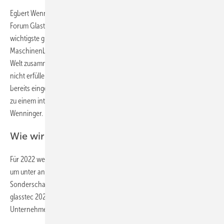
Egbert Wenninger, Vorsitzender des glasstec Beirats und Vorsitzender
Forum Glastechnik des VDMA ergänzt: „Die glasstec ist und bleibt die
wichtigste globale Veranstaltung für die Glasindustrie, den
Maschinenbau und das Handwerk, und sie bringt Menschen aus aller
Welt zusammen. Eine glasstec in 2021 kann diesen Anspruch leider
nicht erfüllen. Die konjunkturelle Belebung der Glasbranche hat
bereits eingesetzt und wird die glasstec im kommenden Jahr wieder
zu einem internationalen Happening für die Glasindustrie machen“, so
Wenninger.
Wie wird die glasstec 2022 aufgebaut sein?
Für 2022 werde zudem an einem hybriden Messeerlebnis gearbeitet,
um unter anderem die digitale Teilnahme an Konferenzen und
Sonderschauen wie der glass technology live zu ermöglichen. Die
glasstec 2022 startet mit dem Anmelde-Portal für interessierte
Unternehmen im Juni dieses Jahres.