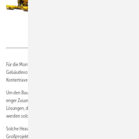
Heavydrive
Für die Montage hinter großen Gerüsten oder extrem tiefen
Gebäudevorsprüngen bietet Heavydrive eine Verlängerung für die
Kontertraverse an.
Um den Baufortschritt nicht zu blockieren, entwickelt Heavydrive in
enger Zusammenarbeit mit den Auftraggebern im Vorfeld passende
Lösungen, die mögliche Schwierigkeiten berücksichtigt. Auf Wunsch
werden solche Lösungen in einem Mockup getestet.
Solche Heavydrive Montagelösungen haben sich bei internationalen
Großprojekten bewährt. Ein Beispiel ist der New Yorker Wolkenkratzer