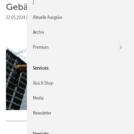
|
Gebäude
Aktuelle Ausgabe
22.05.2024
|
Druckvorschau
Archiv
Premium
Services
Abo & Shop
Media
Newsletter
Heavydrive
Specials