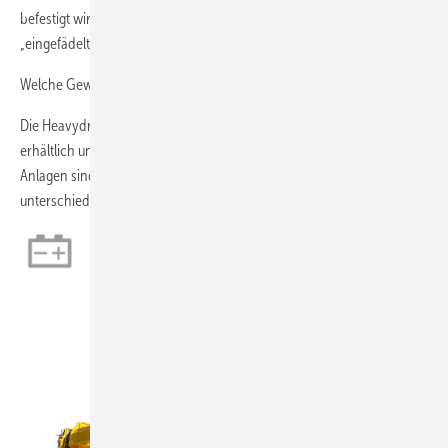
befestigt wird, können die Fassadenscheiben exakt ausbalanciert und
„eingefädelt“ werden.
Welche Gewichte können die Kontertraversen tragen?
Die Heavydrive Kontertraversen sind in verschiedenen Ausführungen
erhältlich und haben eine Traglast von bis zu 12 Tonnen. Diese
Anlagen sind individuell konfigurierbar und lassen sich mit
unterschiedlichen Sauganlagen kombinieren.