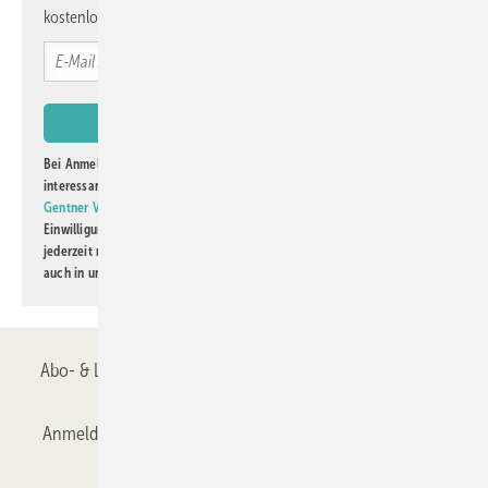
kostenlos direkt ins Postfach.
Bei Anmeldung zu diesem Newsletter bin ich damit einverstanden, über
interessante Verlags- und Online-Angebote
der Marken der Alfons W.
Gentner Verlag GmbH & Co. KG
informiert zu werden. Diese
Einwilligung kann ich jederzeit widerrufen und eine Abmeldung ist
jederzeit möglich. Informationen zum Umgang mit Daten finden Sie
auch in unserer
Datenschutzerklärung
.
Abo- & Leserservice
AGB
Alle Inhalte chronologisch
Anmelden
Anmeldung & Registrierung
Datenschutz