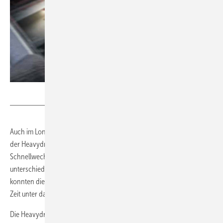
Heavydrive
Auch im Londoner Viertel Wood Wharf wurden Fassadenelemente mit
der Heavydrive Kontertraverse montiert. Dank des Heavydrive
Schnellwechseladapters SWS, der die Sauganlagen schnell an
unterschiedliche Größen und Formen der Scheiben anpassen lässt,
konnten die verschiedenen Fassadenelemente innerhalb kürzester
Zeit unter das Baugerüst und den Gebäudevorsprung gesetzt werden.
Die Heavydrive Kontertraversen sind sowohl zur Miete als auch zum