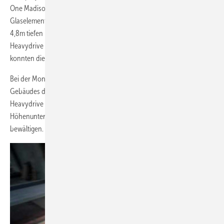
One Madison, wo auf der 10 und 11 Etage rund 2,3t schwere
Glaselemente während des laufenden Baufortschritts unter einem
4,8m tiefen Überhang montiert werden mussten. Mit Hilfe der
Heavydrive Kontertraverse VSG 3000 Konter mit Verlängerung
konnten die Glaselemente sicher und effizient installiert werden.
Bei der Montage von Glaselementen im oberen Bereich des höchsten
Gebäudes der Welt, des Burj Khalifa in Dubai, kam ebenfalls die
Heavydrive Kontertraverse zum Einsatz, um die enormen
Höhenunterschiede und die komplexe Gerüstkonstruktion zu
bewältigen.