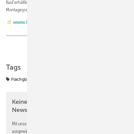
Kauf erhältlich. Für einen noch effizienteren Einsatz empfiehlt der
Montagespezialist die Zubuchung eines erfahrenen Gerätebedieners.
www.heavydrive.com
Teilen
Link kopieren
Tags
Flachglas,3-fach-Isolierglas
Heavydrive
Keine Zeit? Kein Problem mit dem GW
Newsletter!
Mit unserem Newsletter erhalten Sie regelmäßig von uns
ausgewählte Informationen und Neuigkeiten, gebündelt und