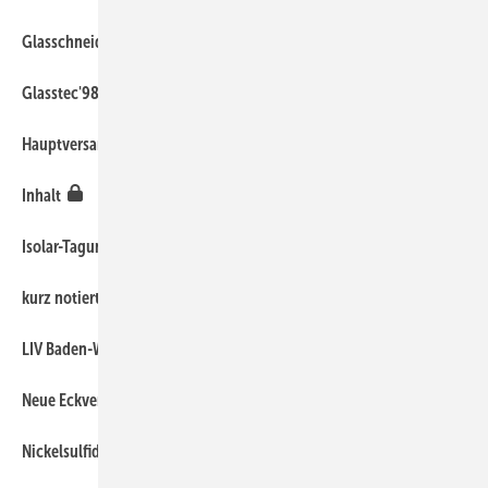
170
Glasschneiden, Kantenbrechen und Schleifen
50
Glasstec'98 in Düsseldorf
90
Hauptversammlung der Sanco-Gruppe
20
Inhalt
80
Isolar-Tagung 1998
30
kurz notiert
140
LIV Baden-Württemberg informiert
130
Neue Eckverbindungskonstruktion (Teil 3)
100
Nickelsulfid-Einschlüsse bei teilvorgespanntem Glas