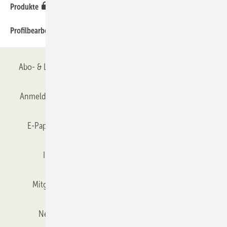
210
Produkte
190
Profilbearbeitungszentren von Fischer Maschinenbau
Abo- & Leserservice
AGB
Alle Inhalte chronologisch
Anmelden
Anmeldung & Registrierung
Datenschutz
E-Paper
Gentner Verlag
GLASWELT abonnieren
Impressum
Karriere bei Gentner
Team
Mitgliedschaften und Engagement
Mediaservice
Newsletter
Objekt des Monats
RSS-Feed