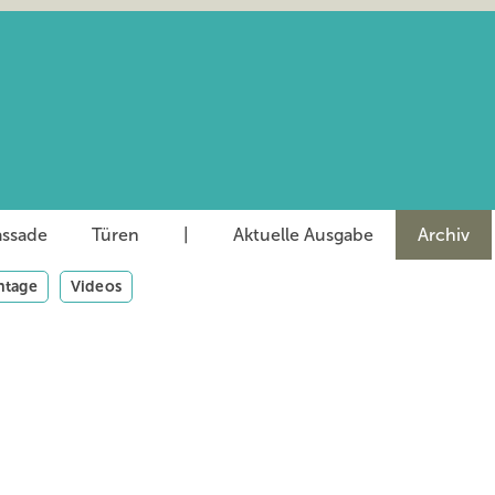
assade
Türen
|
Aktuelle Ausgabe
Archiv
tage
Videos