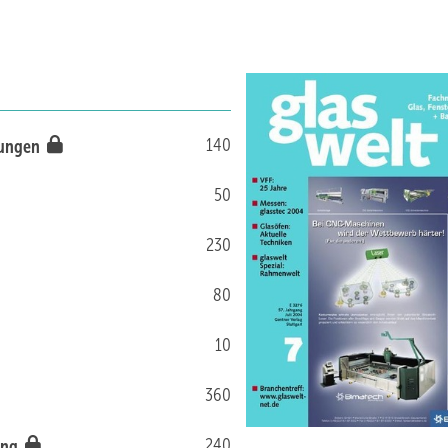
140
asungen
50
230
80
10
360
240
ung