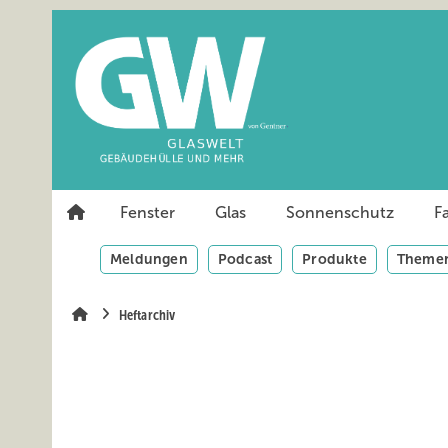
Springe
Springe
Springe
auf
auf
auf
Hauptinhalt
Hauptmenü
SiteSearch
Fenster
Glas
Sonnenschutz
F
Meldungen
Podcast
Produkte
Themen
Heftarchiv