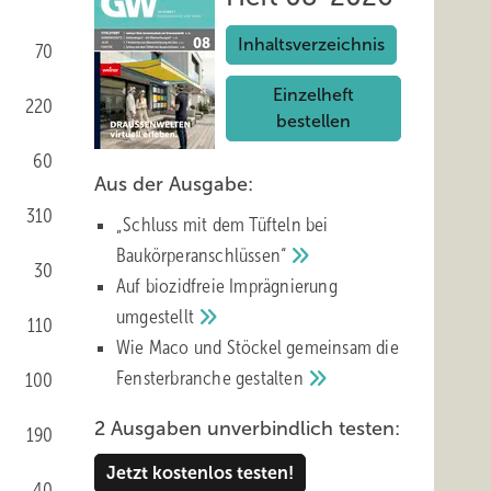
Inhaltsverzeichnis
70
Einzelheft
220
bestellen
60
Aus der Ausgabe:
310
„Schluss mit d em Tüfteln bei
Baukörperanschlüssen“
30
Auf biozidfreie Imprägnierung
umgestellt
110
Wie Maco und Stöckel gemeinsam die
Fensterbranche
gestalten
100
2 Ausgaben unverbindlich testen:
190
Jetzt kostenlos testen!
40