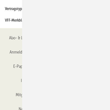
390
Vertragstypen in der Baurechtspraxis (III): Teil 2
190
VFF-Merkblatt
Abo- & Leserservice
AGB
Alle Inhalte chronologisch
Anmelden
Anmeldung & Registrierung
Datenschutz
E-Paper
Gentner Verlag
GLASWELT abonnieren
Impressum
Karriere bei Gentner
Team
Mitgliedschaften und Engagement
Mediaservice
Newsletter
Objekt des Monats
RSS-Feed