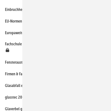
320
Einbruchhemmende Nachrüstprodukte
310
EU-Normen für Schlösser
80
Europaweite Herstellungsrichtlinien für Isolierglas
Fachschule für Glas-, Fenster- und Fassadenbau Karlsruhe e. V
250
260
Fensteraustausch im Altbau
30
Firmen & Fakten
270
Glasabfall effizienter entfernen
40
glasstec 2004 mit 3. glaswelt-Kongress
50
Glaverbel gegen Markenpiraterie