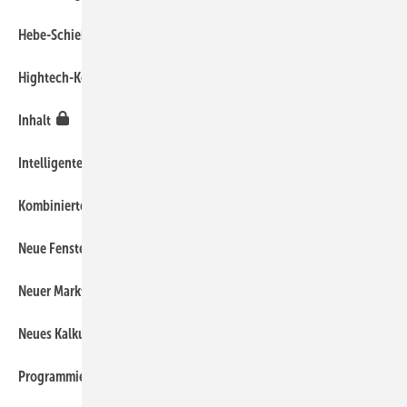
290
Hebe-Schiebe-Türen im Trend
120
Hightech-Kombi-Gläser
20
Inhalt
280
Intelligente Schließsysteme
100
Kombinierter Sonnen und Wärmeschutz
340
Neue Fenstersicherungen
60
Neuer Marktauftritt von Hautau
220
Neues Kalkulationsprogramm
240
Programmierbare Ausklinkfräse