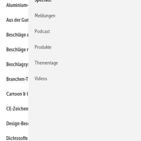
140
Aluminium-Fassaden
Meldungen
130
Aus der Gutachterpraxis
Podcast
360
Beschläge auf der BAU 2005
Produkte
350
Beschläge nach TRAV
Thementage
370
Beschlagsystem für Alu-Türen
10
Videos
Branchen-Ticker
410
Cartoon & Impressum
300
CE-Zeichen für Bänder
330
Design-Beschlag für Ganzglastüren
110
Dichtstoffe für photokatalytische Glasbeschichtungen