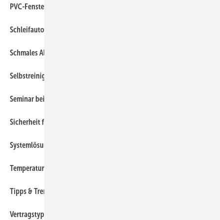
180
PVC-Fensterrecycling
210
Schleifautomaten aus Celle
160
Schmales Alu-Fenster
150
Selbstreinigendes Sonnenschutzglas
70
Seminar bei Glas Natter
230
Sicherheit für Glas-Reffs
200
Systemlösungen in der Fassadenautomation
170
Temperaturmess-Systeme für die Glasindustrie
400
Tipps & Trends
380
Vertragstypen in der Baurechtspraxis (III): Teil 1