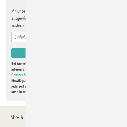
Bei Blackline‑Konfigurationen mit G‑Tec‑Oberfläche sind vielfältigste
Mit unserem Newsletter erhalten Sie regelmäßig von uns
Gestaltungen möglich. Im Türentool entstehen so Originale mit
ausgewählte Informationen und Neuigkeiten, gebündelt und
individueller Note.
kostenlos direkt ins Postfach.
www.tuerentool-garant.de
Bei Anmeldung zu diesem Newsletter bin ich damit einverstanden, über
interessante Verlags- und Online-Angebote
der Marken der Alfons W.
Gentner Verlag GmbH & Co. KG
informiert zu werden. Diese
Einwilligung kann ich jederzeit widerrufen und eine Abmeldung ist
jederzeit möglich. Informationen zum Umgang mit Daten finden Sie
auch in unserer
Datenschutzerklärung
.
Abo- & Leserservice
AGB
Alle Inhalte chronologisch