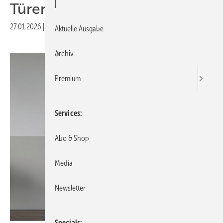
|
Türenserie
27.01.2026
|
Veröffentlicht in
Ausgabe 01-2026
Aktuelle Ausgabe
Archiv
Premium
Services
Abo & Shop
Media
Newsletter
Specials