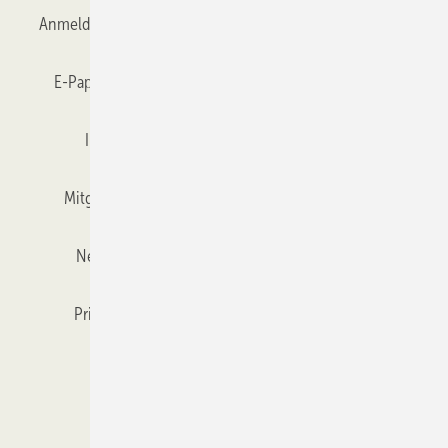
Anmelden
Anmeldung & Registrierung
Datenschutz
E-Paper
Gentner Verlag
GLASWELT abonnieren
Impressum
Karriere bei Gentner
Team
Mitgliedschaften und Engagement
Mediaservice
Newsletter
Objekt des Monats
RSS-Feed
Privacy Manager
Veranstaltungen / Webinare
Kataloge
© 2026 GLASWELT