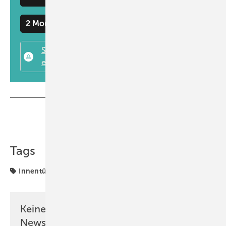
Taschenmontage über integrierte Deckenlösungen bis zu synchronen
2 Monate kostenlos testen
Öffnungs- und Stapelanlagen. Neu sind Varianten für teleskopisches
und symmetrisches Schieben im Türsystem Slido D-Line11, für
mehrflügelige Anlagen. Das System ist nun mit schwarzen Profilen
erhältlich ist.
www.haefele.de
Teilen
Link kopieren
Tags
Innentüren & Trennwände
Keine Zeit? Kein Problem mit dem GW
Newsletter!