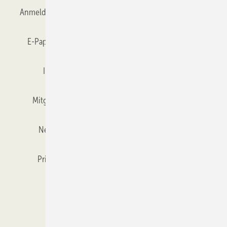
Anmelden
Anmeldung & Registrierung
Datenschutz
E-Paper
Gentner Verlag
GLASWELT abonnieren
Impressum
Karriere bei Gentner
Team
Mitgliedschaften und Engagement
Mediaservice
Newsletter
Objekt des Monats
RSS-Feed
Privacy Manager
Veranstaltungen / Webinare
Kataloge
© 2026 GLASWELT