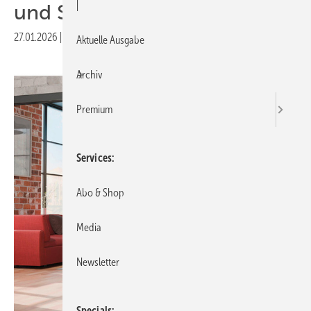
|
und Schwebetüren
27.01.2026
|
Veröffentlicht in
Ausgabe 01-2026
Aktuelle Ausgabe
Archiv
Premium
Services
Abo & Shop
Media
Newsletter
Specials