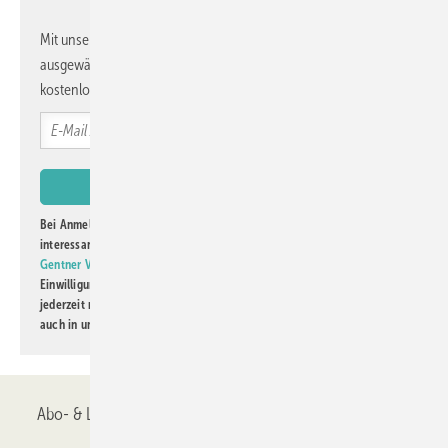
Mit unserem Newsletter erhalten Sie regelmäßig von uns
ausgewählte Informationen und Neuigkeiten, gebündelt und
kostenlos direkt ins Postfach.
Bei Anmeldung zu diesem Newsletter bin ich damit einverstanden, über
interessante Verlags- und Online-Angebote
der Marken der Alfons W.
Gentner Verlag GmbH & Co. KG
informiert zu werden. Diese
Einwilligung kann ich jederzeit widerrufen und eine Abmeldung ist
jederzeit möglich. Informationen zum Umgang mit Daten finden Sie
auch in unserer
Datenschutzerklärung
.
Abo- & Leserservice
AGB
Alle Inhalte chronologisch