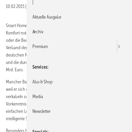
|
10.02.2015
|
Veröffentlicht in
Ausgabe 02-2015
|
Druckvorschau
Aktuelle Ausgabe
Smart Home ist Trend. Immer mehr private Bauherren möchten den
Archiv
Komfort nutzen, den beispielsweise ein Fingerscanner an der Haustür
oder die Bedienung via Smartphone bieten können. So schätzt der
Premium
Verband der Elektrotechnik (VDE) den kumulierten Umsatz im
deutschen Markt im Bereich Smart Home bis 2025 auf 19 Mrd. Euro
und die durchschnittliche Wertschöpfung deutscher Anbieter auf 11,4
Services
Mrd. Euro.
Mancher Bauelementehändler verzichtet lieber auf diesen Umsatz,
Abo & Shop
weil er sich die Frage stellt, wer die moderne Technik eigentlich
verkabeln soll. Dass dafür weder ein Elektriker noch besondere
Media
Vorkenntnisse gebraucht werden, beweist Winkhaus mit einer
einfachen Lösung: Steckerfertige Anschlusssets. Hiermit lassen sich
Newsletter
intelligente Steuerungselemente bequem und sicher anschließen.
Besonders hohen Anforderungen an Komfort und Sicherheit werden
Specials