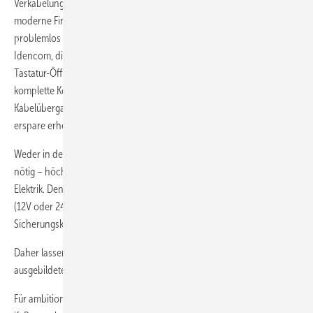
Verkabelung an Türen aus Holz, Kunststoff und Aluminium. Auch
moderne Fingerscanner von ekey würden sich auf diese Weise
problemlos installieren lassen. Dasselbe gelte für die Systeme von
Idencom, die neben Fingerprint auch Smartphone und Code-
Tastatur-Öffnungen anbieten. Schon bei der Fertigung kann die
komplette Konfektionierung am Türelement erfolgen. Der steckbare
Kabelübergang erleichtert das Aus- und Einhängen des Flügels. Das
erspare erhebliche Montagezeit auf der Baustelle.
Weder in der Werkstatt noch vor Ort ist zwingend ein Fachelektriker
nötig – höchstens für den Anschluss des Netzteiles an die 230V-
Elektrik. Denn der Türmonteur arbeitet lediglich im Niedervolt-Bereich
(12V oder 24V), welcher auf der Baustelle beispielsweise vom
Sicherungskasten zur Haustür verläuft.
Daher lassen sich durch Smart-Home-Lösungen auch ohne einen
ausgebildeten Elektroniker zusätzliche Umsatzpotenziale nutzen.
Für ambitionierte Türprofis bieten beispielsweise Institutionen wie das