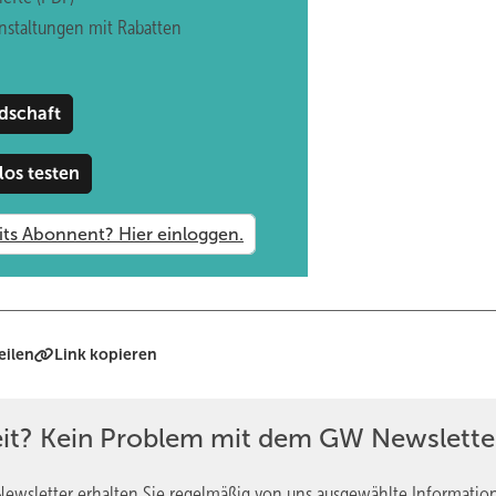
nstaltungen mit Rabatten
spläne an: „Es gibt 1,2,3 größere Konzerne, die bereits auf Einkaufs
ander, wo wir konkret M&A stattfinden lassen.“ Neben Akquisitionen 
re gesamte Strategie neu aufzustellen“, so Klinger.
dschaft
 4.000 Mitarbeitende – ein leichter Abbau wurde vorgenommen, die
los testen
ngenen fünf Jahren investierte IFN rund 240 Millionen Euro in Stand
eilen
Link kopieren
eit? Kein Problem mit dem GW Newslette
ewsletter erhalten Sie regelmäßig von uns ausgewählte Informatio