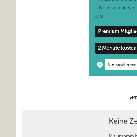
zum Gefüge wurden aber nicht preisgegeben.
+ Webinare und Vera
Miteigentümer Christian Klinger deutete größere Expansion
uvm.
waren, und jetzt setzen auch wir uns mit Ländern ausein
man auch organisch weiter wachsen. „Wir sind dabei, unse
Premium Mitglie
Die IFN-Gruppe beschäftigt europaweit weiterhin knapp
2 Monate kosten
Beschäftigung im Kern aber stabil gehalten. In den verga
und Produktion.
www.ift-holding.com
T
Keine Z
Mit unserem N