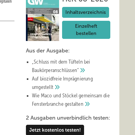
igitalen
Inhaltsverzeichnis
Einzelheft
bestellen
h
Aus der Ausgabe:
„Schluss mit d em Tüfteln bei
 7%
Baukörperanschlüssen“
 Skaala
Auf biozidfreie Imprägnierung
umgestellt
Wie Maco und Stöckel gemeinsam die
Fensterbranche
gestalten
2 Ausgaben unverbindlich testen:
nzern
 oder
Jetzt kostenlos testen!