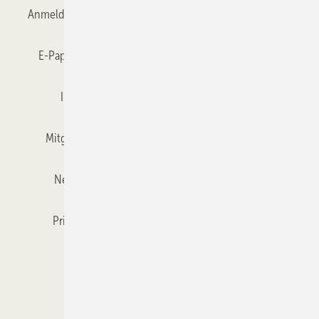
Anmelden
Anmeldung & Registrierung
Datenschutz
E-Paper
Gentner Verlag
GLASWELT abonnieren
Impressum
Karriere bei Gentner
Team
Mitgliedschaften und Engagement
Mediaservice
Newsletter
Objekt des Monats
RSS-Feed
Privacy Manager
Veranstaltungen / Webinare
Kataloge
© 2026 GLASWELT