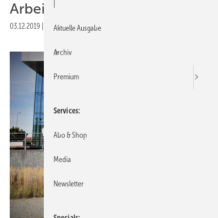
|
Arbeitsplätze ab
03.12.2019
|
Veröffentlicht in
Ausgabe 12-2019
Aktuelle Ausgabe
Archiv
Premium
Services
Abo & Shop
Media
Newsletter
Specials