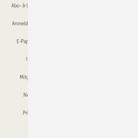
Abo- & Leserservice
AGB
Alle Inhalte chronologisch
Anmelden
Anmeldung & Registrierung
Datenschutz
E-Paper
Gentner Verlag
GLASWELT abonnieren
Impressum
Karriere bei Gentner
Team
Mitgliedschaften und Engagement
Mediaservice
Newsletter
Objekt des Monats
RSS-Feed
Privacy Manager
Veranstaltungen / Webinare
Kataloge