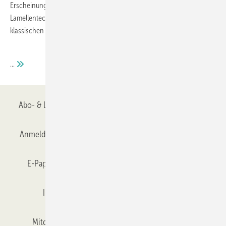
Erscheinungsbildes eines Gebäudes. Mit ihrer innovativen
Lamellentechnik sind sie oftmals eine intelligente Alternative zu
klassischen Fensterlösungen.
...
Abo- & Leserservice
AGB
Alle Inhalte chronologisch
Anmelden
Anmeldung & Registrierung
Datenschutz
E-Paper
Gentner Verlag
GLASWELT abonnieren
Impressum
Karriere bei Gentner
Team
Mitgliedschaften und Engagement
Mediaservice