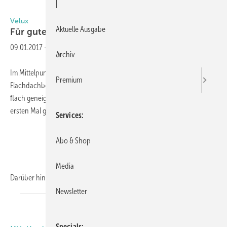
|
Velux
Aktuelle Ausgabe
Für gutes Wohnen unterm
Dach
09.01.2017
-
Archiv
Im Mittelpunkt des Velux-Messeauftritts steht eine Weltpremiere im
Premium
Flachdachbereich: Die Fensterlösung für den Einsatz in flachen oder
flach geneigten Dächern wird in dieser Variante in München zum
ersten Mal gezeigt.
Services
Abo & Shop
Media
Darüber hinaus erwartet Besucher die Präsentation einer
neuen...
Newsletter
Specials