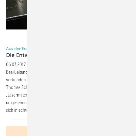
Aus der Forschung: Laser für die Glasbearbeitung
Die Entwicklung nimmt Fahrt
auf
06.03.2017
-
Als man vor Jahren begann, den Laser für die
Bearbeitung von Glas einzusetzen, waren große Erwartungen damit
verbunden. Wurden diese Erwartungen erfüllt? Unser Autor Dr.
Thomas Schmidt hat sich auf dem Workshop
„Lasermaterialbearbeitung von Glaswerkstoffen“ am LZH Hannover
umgesehen und erläutert, wo wir heute stehen und welche Verfahren
sich in echten Produktionsumgebungen einsetzen lassen.