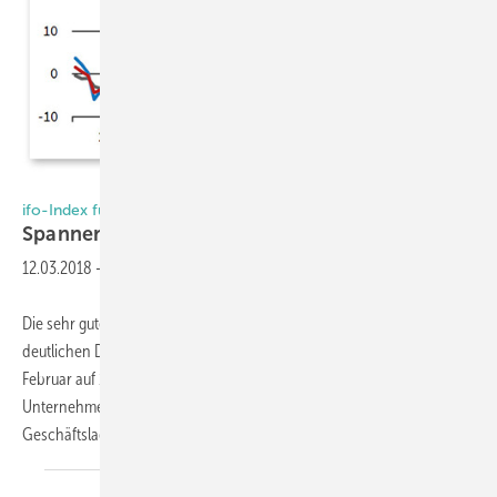
Grafik: Ifo Institut
ifo-Index für den Bau
Spannende
Entwicklung
12.03.2018
-
Die sehr gute Stimmung in den deutschen Chefetagen hat einen
deutlichen Dämpfer erhalten. Der ifo Geschäftsklimaindex ist im
Februar auf 115,4 Punkte gesunken, nach 117,6 im Januar. Die
Unternehmer waren weniger zufrieden mit ihrer aktuellen
Geschäftslage, dennoch war der Wert der
zweithöchste...