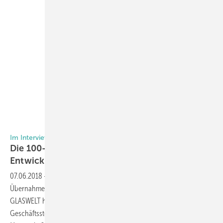
Foto: ITRS
Im Interview mit Lars Rippstein
Die 100-Tage-Bilanz zeigt positive
Entwicklungen beim
ITRS
07.06.2018
-
Zugegeben, es sind mehr als 100 Tage seit der
Übernahme der Geschäftsführung von Lars Rippstein vorbei, die
GLASWELT hat aber trotzdem einen Besuch in der neuen
Geschäftsstelle in Fulda genutzt, um sich ein Bild über die ersten