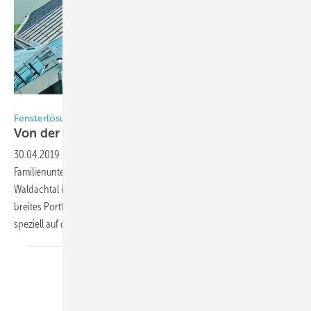
Foto: Lacker
Fensterlösungen made by Lacker
Von der Entwicklung bis zum
Einbau
30.04.2019
-
Seit nahezu 50 Jahren entwickelt und fertigt das
Familienunternehmen Lacker aus dem schwarzwälderischen
Waldachtal innovative Fensterlösungen. Heute bietet der Experte ein
breites Portfolio an Lamellen- sowie Klapp- und Drehfenstern, die
speziell auf die jeweiligen Kundenbedürfnisse zugeschnitten
sind.