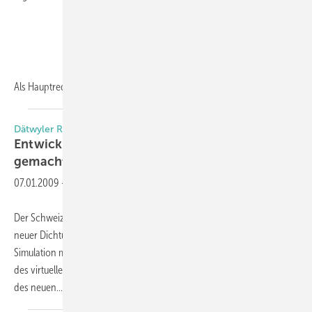
Als
Hauptredner...
Dätwyler Rubber
Entwicklung von Dichtprofilen leicht
gemacht
07.01.2009
-
Der Schweizer Hersteller Dätwyler Rubber setzt bei der Entwicklung
neuer Dichtungsprofile für Fenster, Türen und Fassaden auf die
Simulation mit der Finiten-Element-Methode (FEM). Diese Simulation
des virtuellen Prototypens gibt detaillierte Einblicke in das Verhalten
des
neuen...