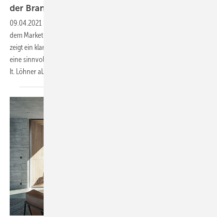
der
Branche
09.04.2021
-
Die GLASWELT Redaktion hat sich mit Tobias Löhner,
dem Marketingleiter von Roma aus Burgau unterhalten. Das Interview
zeigt ein klares Ergebnis: digitale Erweiterungen in der Branche sind
eine sinnvolle Sache, eine reale Branchenmesse wie die R+T können
lt. Löhner aber nicht rein digital ersetzt
werden.