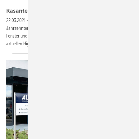
Schüco International KG.
Rasante Entwicklung bei Fenstern &
Türen
22.03.2021
-
Kein anderes Bauteil entwickelte sich in den letzten
Jahrzehnten qualitativ so schnell wie das Fenster. Der Verband
Fenster und Fassade (VFF) stellt die wichtigsten Neuerungen und
aktuellen Highlights für Fenster, Türen und Fassaden
vor.