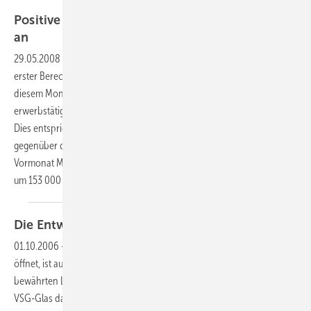
Positive Entwicklung auf dem Arbeitsmarkt hält
an
29.05.2008
-
Wie das Statistische Bundesamt (Destatis) auf Grundlage
erster Berechnungen für den Monat April 2008 mitteilt, waren in
diesem Monat 40,08 Millionen Personen mit Wohnort in Deutschland
erwerbstätig.
Dies entspricht einer Zunahme um 650 000 Personen (+ 1,6%)
gegenüber dem Vorjahresmonat April 2007. Im Vergleich mit dem
Vormonat März 2008 lag die Zahl der Erwerbstätigen im April 2008
um 153 000 (+ 0,4%)
höher.
Die Entwicklung geht
weiter
01.10.2006
-
Wenn in wenigen Tagen die Glasstec 2006 ihre Tore
öffnet, ist auch Hegla wieder mit innovativen Neuheiten und
bewährten Lösungen rund um Zuschnitt und Handling von Float- und
VSG-Glas dabei. Hier nun einige der zu erwartenden Exponate, die bei