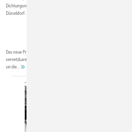
Dichtungsmittelresistente Ver‑bundglasfolie präsentiert die E.S.A. in
Düsseldorf.
Das neue Produkt PV-WR ist eine durch Peroxide und Wärme
vernetzbare Laminierfolie auf EVA Basis. Nach Auskunft der Entwickler
sei
die...