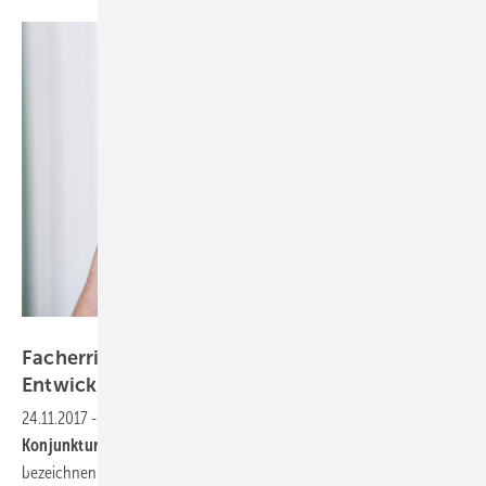
EVVA
Facherrichter äußerst zufrieden mit der
Entwicklung im
Sicherheitsmarkt
24.11.2017
-
„Sehr gut" - Rund 30 Prozent aller Befragten der
Herbst-
Konjunktur-Umfrage
des Bundesverbandes Sicherheitstechnik BHE
bezeichnen so ihre momentane Auftragslage. Auch die