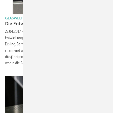
GLASWELT vor Ort: Glasbau 2017 in Dresden
Die Entwicklung nimmt Fahrt
auf
27.04.2017
-
„Glas hat im Bau noch viele weitere Möglichkeiten, die
Entwicklungspotenziale sind noch lange nicht ausgeschöpft“, so Prof
Dr.-Ing. Bernhard Weller im Gespräch mit der GLASWELT. „Glas bleibt
spannend und macht weiterhin Spaß!“ Dieser Geist war auch auf der
diesjährigen Glasbau zu spüren. Die GLASWELT war vor Ort. Lesen Sie,
wohin die Reise im Glasbau
geht.