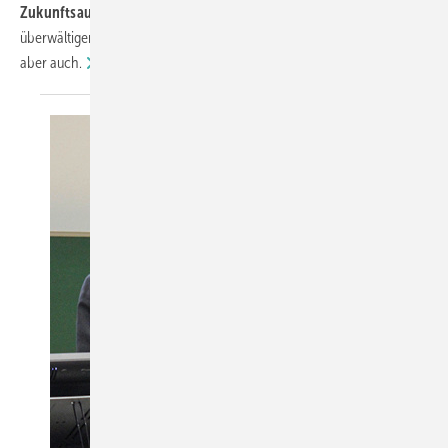
Zukunftsaussichten
beurteilen die Facherrichter mit
überwältigender Mehrheit als „gut". Einen
Wermutstropfen
gibt es
aber
auch.