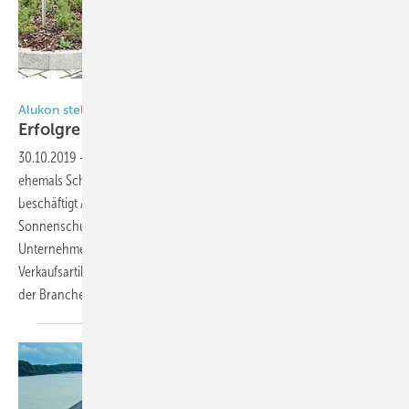
Foto: Olaf Vögele
Alukon stellt Werk Haigerloch der FachPresse vor
Erfolgreiche
Entwicklung
30.10.2019
-
Mit zwei Standorten in Haigerloch (Gründung 1956,
ehemals Schlotterer rollcom) und Konradsreuth (Gründung 1974)
beschäftigt Alukon über 500 Mitarbeiter. Seit 2013 sind Spezialisten für
Sonnenschutz, Rollladen und Insektenschutz Teil der Hörmann
Unternehmensgruppe. Das Produktsortiment umfasst über 12 000
Verkaufsartikel und gilt als eines der breitesten Produktprogramme
der
Branche.