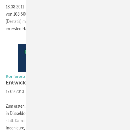
18.08.2011
-
Von Januar bis Juni 2011 wurde in Deutschland der Bau
von 108 600 Wohnungen genehmigt. Wie das Statistische Bundesamt
(Destatis) mitteilt, waren das 27,9 % oder 23 700 Wohnungen mehr als
im ersten Halbjahr
2010.
Konferenz engineered transparency
Entwicklungen in Sachen
Glas
17.09.2010
-
Zum ersten Mal findet am 29. und 30. September 2010 auf der glasstec
in Düsseldorf die internationale Konferenz engineered transparency
statt. Damit biete man parallel zur Messe eine einzigartige Plattform für
Ingenieure, Architekten, Unternehmer und Produzenten.