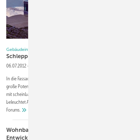
Foto: 3S Photovoltaics
Gebäudeintegrierte Photovoltaik (GIPV)
Schleppende
Entwicklung
06.07.2012
-
In die Fassade integrierte PV-Systeme sowie Solarthermie bergen
große Potenziale, werden aber sehr wenig einbaut. Das wird häufig
mit scheinbar zu hohen Kosten erklärt. Was wirklich dahintersteckt,
beleuchtet Andreas Karweger, der Geschäftsführer des Economic
Forums.
Wohnbaugenehmigungen: Erfreulich starke
Entwicklung