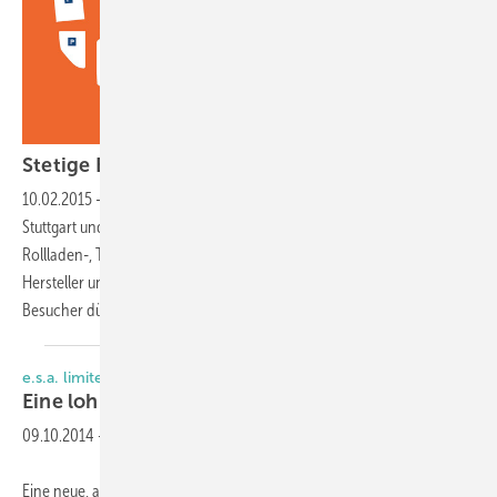
Stetige Entwicklungen in
Stuttgart
10.02.2015
-
Alle drei Jahre öffnet die Weltleitmesse R+T ihre Tore in
Stuttgart und damit auch den Reigen für das Who's Who der
Rollladen-, Tor- und Sonnenschutzbranche. Voll ausverkauft, mehr
Hersteller und noch mehr Internationalität vermeldet die Messe – die
Besucher dürfen gespannt
sein.
e.s.a. limited
Eine lohnende
Entwicklung
09.10.2014
-
Eine neue, aus 7-jähriger Entwicklungszeit entstandene wasser- und