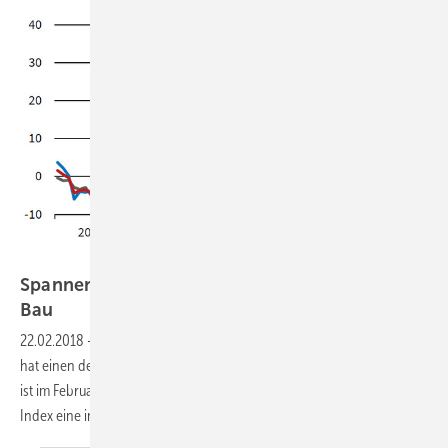
ifo institut
Spannende Entwicklung beim ifo-Index für den
Bau
22.02.2018
-
Die sehr gute Stimmung in den deutschen Chefetagen
hat einen deutlichen Dämpfer erhalten. Der ifo Geschäftsklimaindex
ist im Februar gesunken. Und im im Bauhauptgewerbe macht der
Index eine interessante
Entwicklung.