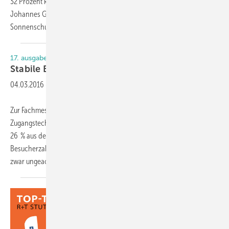
32 Prozent kompensiert den zurzeit schwierigen Inlandsmarkt, erklärt
Johannes Gerstmann, Sprecher des Bundesverbandes für
Sonnenschutztechnik
(BVST)
17. ausgabe der Polyclose
Stabile
Entwicklung
04.03.2016
-
Zur Fachmesse für Fenster-, Tür-, Sonnenschutz-, Fassaden- und
Zugangstechnik Flanders Expo in Gent kamen 14 258 Besucher, davon
26 % aus den Niederlanden (2014: 14 661 und 24 %). In diesen
Besucherzahlen sieht der Veranstalter eine stabile Entwicklung, und
zwar ungeachtet der
schlechten...