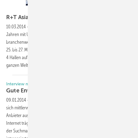
RT Asia
R+T Asia :10 Jahre erfolgreiche
Entwicklung
10.03.2014
-
Die 2005 gestartete R+T Asia hat sich in den letzten 10
Jahren mit Unterstützung und Know-how der Stuttgarter R+T zur
branchenweit führenden Messe in Asien-Pazifik Raum entwickelt. Vom
25. bis 27. März werden bei der Jubiläumsveranstaltung in mittlerweile
4 Hallen auf im S.N.I.E.C. Messegelände in Shanghai Aussteller aus der
ganzen Welt ihre Produkte
präsentieren.
Interview mit Mitch Janssen, Faac Tubular Motors
Gute Entwicklung in einem engen
Markt
09.01.2014
-
Der Motorenmarkt in Europa ist hart umkämpft und zeigt
sich mittlerweile als reiner Verdrängungsmarkt. Da machen die
Anbieter aus Fernost die Situation auch nicht gerade besser. Das
Internet trägt seinen Teil dazu bei und lockt mit seinen Marketingtools
der Suchmaschinen auch dann mit Billigangeboten, wenn