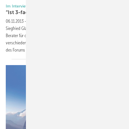
Im Interview mit Siegfried Glaser
“Ist 3-fach-ISO das Ende der
Entwicklung?“
06.11.2013
-
Die Antwort auf diese Frage wollte die GLASWELT von
Siegfried Glaser vom Ingenieurbüro Glaser FMB wissen. Er ist als
Berater für die Glasbranche sowie als Koordinator von
verschiedenen Forschungsprojekten tätig und Mitglied des Vorstands
des Forums Glastechnik im
VDMA.