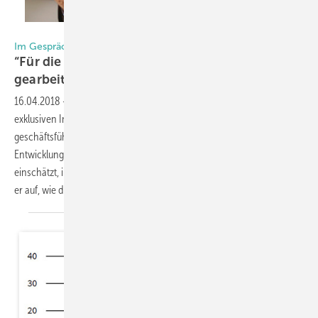
Foto: Semcoglas
Im Gespräch mit Hermann Schüller
“Für die gute Entwicklung haben wir hart
gearbeitet“
16.04.2018
-
Wohin geht die Reise bei der Glasveredlung. Im
exklusiven Interview mit der GLASWELT erläutert Hermann Schüller,
geschäftsführender Gesellschafter von Semcoglas, wie er die
Entwicklung der verschiedenen Segmente der Glasveredlung
einschätzt, inklusive der Marktentwicklung bei Isolierglas. Weiter zeigt
er auf, wie die Gruppe ihre Nachwuchs-Fachkräfte
gewinnt.