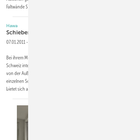
Faltwände SL 60e und SL 80/81 sind mit nur 15
mm...
Hawa
Schieben plus
falten
07.01.2011
-
Bei ihrem Messeauftritt gewähren die Beschlags­spezialisten aus der
Schweiz interessante Ein­­blicke in die vielseitige Welt des Schiebens –
von der Außenhülle bis zum designorientierten Innenausbau, von der
einzelnen Schiebetür bis zur großen Schiebewandanlage. Zudem
bietet sich auf dem
Hawa...