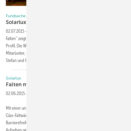
Solarlux
Fundsache
Solarlux wirbt mit eigenen Falten im
Gesicht
02.07.2015
-
Mit der großangelegten Imagekampagne “Wir lieben
Falten“ zeigt der Hersteller für Verglasungslösungen sein individuelles
Profil. Die Werbeaktion präsentiert die Charakterköpfe der eigenen
Mitarbeiter, von Fachkräften bis hin zu den beiden Geschäftsführern
Stefan und Herbert
Holtgreife.
Solarlux
Falten mit 15 mm
Schwelle
02.06.2015
-
Mit einer ungewöhnlich flachen Bodenschiene für wärmegedämmte
Glas-Faltwände bringt Solarlux eine Weltneuheit im Bereich
Barrierefreiheit. Man habe damit auch auf der BAU im Januar für
Aufsehen gesorgt: Die Bodenschienen der wärmegedämmten Glas-