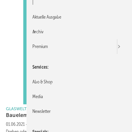
|
Aktuelle Ausgabe
Archiv
Premium
Services
Abo & Shop
Media
GLASWELT Fokus
Newsletter
Bauelemente in
Bewegung
01.06.2021
-
Bauelemente in Bewegung. Klappen, Falten, Schieben,
Drehen oder Heben. Die verschiedenen Lösungen, die Bauelemente
Specials