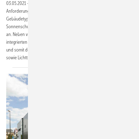
03.05.2021
-
Um für jeden Gebäudetyp und jede individuelle
Anforderung die richtige Lösung finden zu können, bietet Colt für alle
Gebäudetypen Klappläden, Faltläden und Schiebeläden als
Sonnenschutz und zur Fassadengestaltung oder als Individuallösung
an. Neben verschiedenen Formen und Farben sind auch Systeme mit
integrierten Photovoltaik-Zellen möglich. Damit können Beschattung
und somit der Schutz vor Hitze und direkter Sonneneinstrahlung,
sowie Lichttransmission und Energiedurchlass gesteuert
werden.