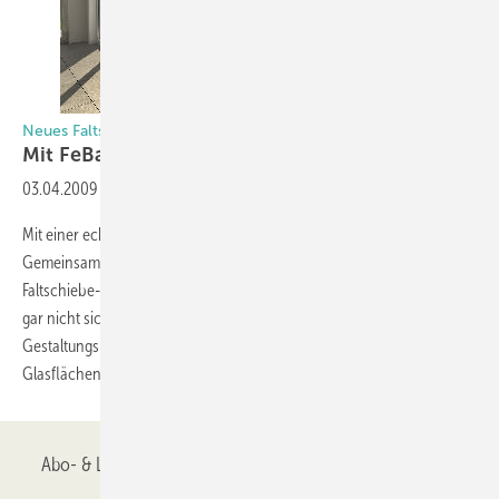
Neues Faltschiebe-Element mit verdecktem Beschlag
Mit FeBa schön
falten
03.04.2009
-
Mit einer echten Innovation trumpft jetzt der Fensterbauer FeBa auf.
Gemeinsam mit dem Beschlagprofi Siegenia-Aubi wurde ein
Faltschiebe-Element entwickelt, dass dadurch überzeugt, das etwas
gar nicht sichtbar ist: der Beschlag. Zusätzlich sind die
Gestaltungsmöglichkeiten durch schmale Profilansichten und große
Glasflächen kräftig erweitert worden.
Abo- & Leserservice
AGB
Alle Inhalte chronologisch