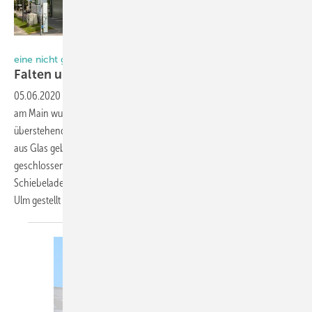
Foto: Baier GmbH
eine nicht ganz alltägliche Lösung
Falten und Schieben in
XXL
05.06.2020
-
Die neue Fassade des Congress Centrum Würzburg CCW
am Main wurde aus Glas und Metall gestaltet, offen und einladend. Im
überstehenden Obergeschoss wurde ebenfalls die gesamte Fassade
aus Glas gebaut. Nach Bedarf sollte diese mit großen Faltschiebeläden
geschlossen werden können. Eine Aufgabe, der sich der Falt-und
Schiebeladen-Spezialist Baier GmbH aus dem badischen Renschen-
Ulm gestellt
hat.