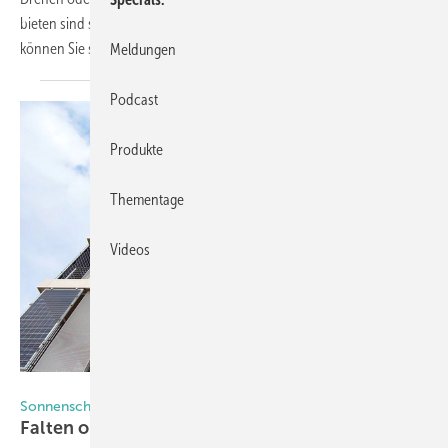
bieten sind so vielfältig, wie die Wahl der möglichen Materialien. Hier
können Sie sich über diese
informieren.
Meldungen
Podcast
Produkte
Thementage
Videos
Foto: Colt
Sonnenschutz mit System
Falten oder Schieben ist nicht die
Frage