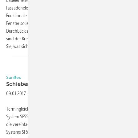
Bauelemente - sie gehören alle zu den beweglichen
Fassadenelementen, die der Gebäudehülle Leben einhauchen.
Funktionale wie auch ästhetische Aspekte beim Sonnenschutz und
Fenster sollen Licht ins Gebäude bringen, lüften oder einfach für den
Durchblick sorgen. Weder in der Materialwahl noch in der Gestaltung
sind der Kreativität der Planer dabei Grenzen gesetzt. Hier erfahren
Sie, was sich hinter der bewegten Fassade, was
verbirgt.
Sunflex
Schieben und Falten ganz
leicht
09.01.2017
-
Termingleich zur BAU geht das neue Sunflex Basis-Falt-Schiebe-
System SF55e in den Verkauf. Auf dem Messestand können Besucher
die vereinfachte und günstigere Version des seit Jahren bewährten
Systems SF55 in natura erleben. „Neben dieser Weiterentwicklung