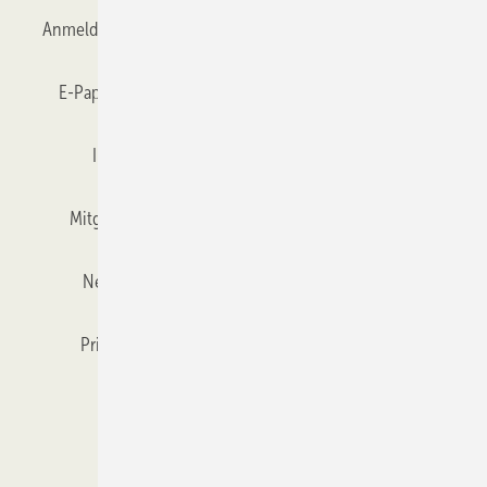
Anmelden
Anmeldung & Registrierung
Datenschutz
E-Paper
Gentner Verlag
GLASWELT abonnieren
Impressum
Karriere bei Gentner
Team
Mitgliedschaften und Engagement
Mediaservice
Newsletter
Objekt des Monats
RSS-Feed
Privacy Manager
Veranstaltungen / Webinare
Kataloge
© 2026 GLASWELT