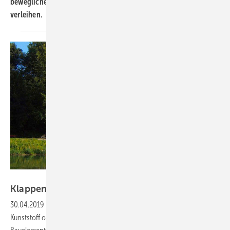
beweglichen Fassadenelementen, die der Außenansicht Leben
verleihen.
Foto: BeluTec
Klappen, falten, schieben,
heben
30.04.2019
-
Ob Klappen, Falten oder Schieben, in Glas, Metall,
Kunststoff oder Holz, als Fenster, Faltladen oder anderem