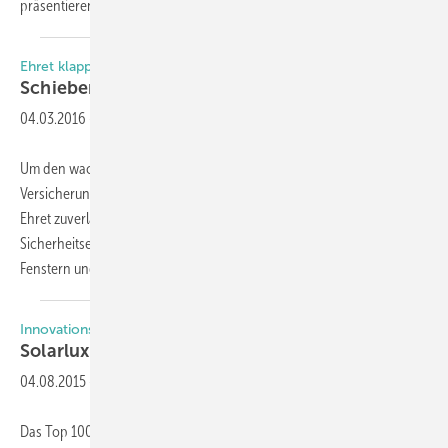
präsentieren wir
selbstverständlich...
Ehret klappläden nach widerstandsklasse RC2 geprüft
Schieben, Klappen,
Falten
04.03.2016
-
Um den wachsenden Anforderungen der Bewohner und der
Versicherungen im Bereich Einbruchschutz gerecht zu werden, hat
Ehret zuverlässige Sicherheitslösungen für Klappläden entwickelt.
Sicherheitselemente in unterschiedlichen Ausführungen bieten an
Fenstern und Balkontüren einen
wirksamen...
Innovationspreis Top 100
Solarlux freut sich mit
Falten
04.08.2015
-
Das Top 100-Siegel des Deutschen Mittelstands-Summit zeichnet den