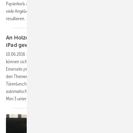
Papierkorb arbeiten oder für einen neuen Kunden. Denn was nutzen
viele Angebote, wenn keine oder zu wenige Aufträge daraus
resultieren.
An Holzoberflächen-Seminar teilnehmen und
iPad
gewinnen
10.06.2016
-
Teilnehmer der “Fachpraxis-Seminare Holzoberfläche“
können sich gleich in doppelter Hinsicht zu den Gewinnern zählen:
Einerseits profitieren sie inhaltlich von den Seminaren, die sich mit
den Themen rund um die Möbellackierung sowie die Fenster- und
Türenbeschichtung beschäftigen, andererseits erhalten sie
automatisch eine Gewinnchance bei der Verlosung eines Apple iPad
Mini 3 unter allen
Seminarteilnehmern.