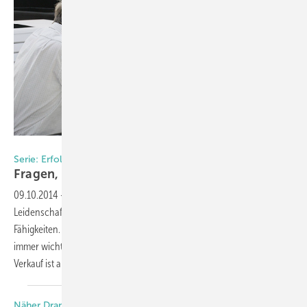
Foto: Coplaning
Serie: Erfolgstipps von Günter Schmitz, Coplaning
Fragen, verkaufen,
gewinnen
09.10.2014
-
Handwerk und Verkauf sind zwei unterschiedliche
Leidenschaften. Oft mangelt es Handwerkern an verkäuferischen
Fähigkeiten. Doch das kann man ändern. Denn: Der Verkauf wird
immer wichtiger und entscheidet über Erfolg oder Misserfolg. Ohne
Verkauf ist alles
nichts.
Näher Dran. Mehr Drin.