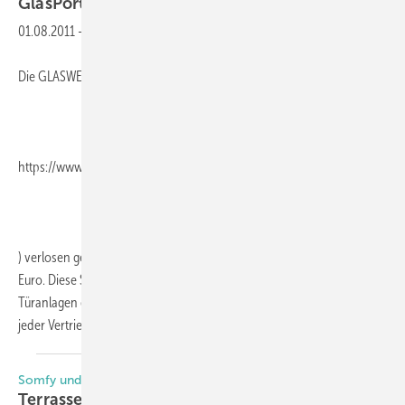
GlasPort 1.0 zu
gewinnen
01.08.2011
-
Die GLASWELT und Anbieter mkt (
https://www.glastik.de/
) verlosen gemeinsam eine Version von GlasPort 1.0 im Wert von 995
Euro. Diese Software wurde für die Realisierung von Ganzglas-
Türanlagen entwickelt. Das Programm wurde so konzipiert, dass es in
jeder
Vertriebsstufe...
Somfy und Solarlux sponsern
Terrassenausstattung zu
gewinnen