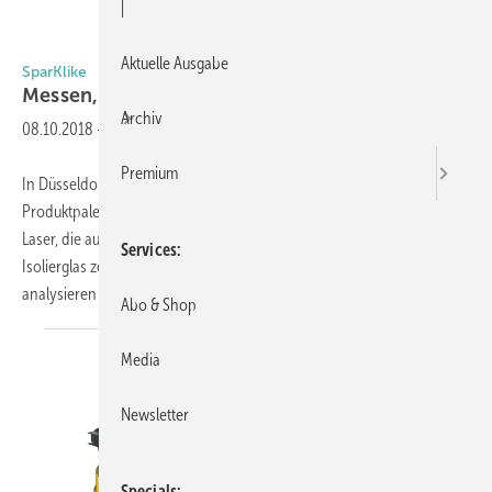
|
Aktuelle Ausgabe
SparKlike
Messen, mitmachen und
gewinnen
Archiv
08.10.2018
-
Premium
In Düsseldorf wird die Sparklike Oy aus Finnland mit ihrer gesamten
Produktpalette vertreten sein, darunter auch die Produktlinie Sparklike
Laser, die auf Lasertechnik (TDLAS) basiert und den Gasfüllstand von
Services
Isolierglas zerstörungsfrei für 2-fach- und 3-fach-Isolierglas
analysieren
kann...
Abo & Shop
Media
Newsletter
Specials