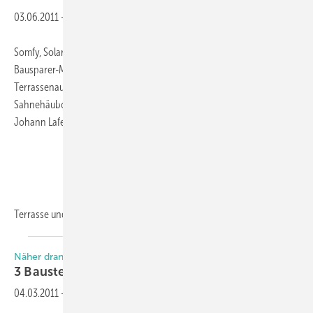
03.06.2011
-
Somfy, Solarlux und Weber-Stephen verlosen in Kooperation mit dem
Bausparer-Magazin „Mein Eigenheim“ eine komplette
Terrassenausstattung im Gesamtwert von 37000 Euro. Als
Sahnehäubchen wird ein Grillabend mit dem bekannten TV-Koch
Johann Lafer serviert.
Terrasse und Balkon
werden...
Näher dran. Mehr Drin
3 Baustellenradios zu
gewinnen
04.03.2011
-