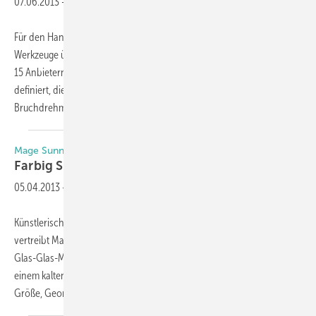
07.06.2013
-
Für den Handwerker ist der Schraubendreher eines der wichtigsten
Werk­zeuge überhaupt. Vom TÜV Süd wurden Schraubendreher von
15 Anbietern getestet. Dazu wurden sieben Produktmerkmale
definiert, die Aufschluss über die Gesamtleistung geben sollten:
Bruchdrehmoment, Griffigkeitsfaktor, von
­Hand...
Mage Sunnovation
Farbig Strom
gewinnen
05.04.2013
-
Künstlerisch gestaltete Solarmodule für die Gebäudeintegration (BIPV)
vertreibt Mage Sunovation mit eForm art (eine Sonderanfertigung der
Glas-Glas-Modulreihe eForm). Die kristallinen Solarzellen werden in
einem kalten Verfüllverfahren ­ zwischen zwei Glasplatten eingebettet.
Größe,
Geometrie...