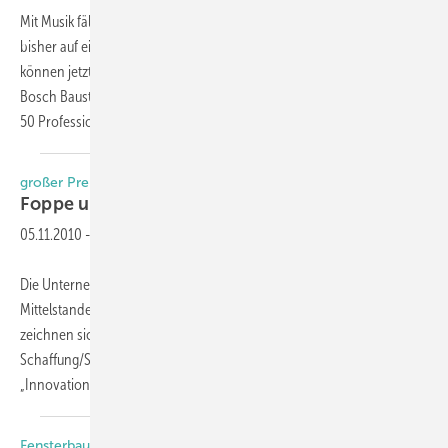
Mit Musik fällt das Arbeiten auf der Baustelle leichter. Handwerker, die
bisher auf ein altes, ausgedientes Radio zurückgegriffen haben,
können jetzt ein neues Klangerlebnis erfahren: Die beiden robusten
Bosch Baustellenradios GML 20 Professional (mit 20 Watt) und GML
50 Professional (50
Watt)...
großer Preis des Mittelstandes 2010
Foppe und Hautau
gewinnen
05.11.2010
-
Die Unternehmen haben den diesjährigen „Großen Preis des
Mittelstandes 2010“ in Niedersachsen/Bremen gewonnen. Die Firmen
zeichnen sich neben einer hervorragenden Gesamtentwicklung, der
Schaffung/Sicherung von Arbeits- und Ausbildungsplätzen durch
„Innovation/Modernisierung“, „Engagement in
der...
Fensterbaubetrieb testet neues Multifunktionsband