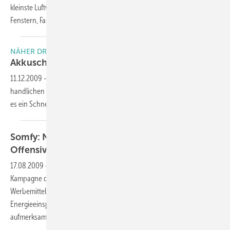
kleinste Luftwege durchwandern, findet das Gerät undichte Stellen bei
Fenstern,
Fassaden...
NÄHER DRAN. MEHR DRIN.
Akkuschrauber von Berner zu
gewinnen
11.12.2009
-
Die GLASWELT verlost gemeinsam mit Berner einen
handlichen Akku-Schrauber BACS 10,8 V mit Li-ION-Akkus. Dazu gibt
es ein Schnellladegerät sowie eine praktische
Transporttasche.
Somfy: Neue Kunden mit Energiespar-
Offensive
gewinnen
17.08.2009
-
Somfy führt bis zum 31. Januar 2010 eine Energiespar-
Kampagne durch und stellt für Fachbetriebe dazu die kompletten
Werbemittel für ein Gewinnspiel zur Verfügung. Die Aktion soll auf das
Energieeinsparpotenzial mittels automatisch gesteuerter Rollläden
aufmerksam machen und Kunden in die Fachbetriebe
bringen.