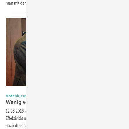
man mit dem “Prinzip kostenlos“ Aufmerksamkeit
gewinnt.
Foto: Armin Leinen
Abschlussquote
Wenig verlieren – viel
gewinnen
12.03.2018
-
Die Abschlussquote ist die Kennzahl im Verkauf, die die
Effektivität und damit den Erfolg der Verkäufer misst. Man könnte es
auch drastischer formulieren: Sie misst, ob die Verkäufer für den