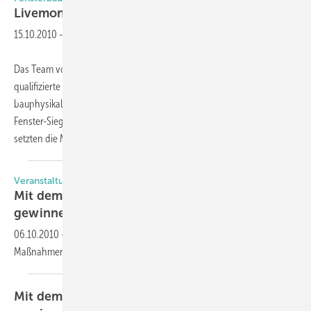
Livemontage mit
Gewinn
15.10.2010
-
Das Team von Uwe Niepel („Fensterbau Düren“) legt Wert auf
qualifizierte Montage und Beratung, zu der auch die Berücksichtigung
bauphysikalischer Belange gehört, und ließ sich deshalb als illbruck
Fenster-Siegel-Betrieb zertifizieren. Bei einem Sanierungsobjekt
setzten die Monteure
das...
Veranstaltungen
Mit dem Lüftungsthema den Kunden für sich
gewinnen
06.10.2010
-
ift Workshop: Umsetzung von lüftungstechnischen
Maßnahmen mit Fensterlüftern am 10. November
2010.
Mit dem Lüftungsthema den Kunden für sich