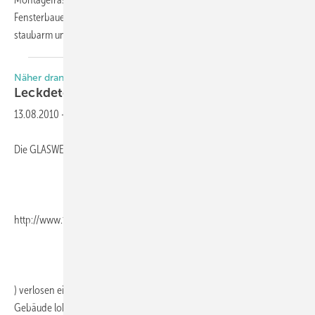
Fensterbauer und Schreiner entwickelt, um Altfenster schnell, sauber,
staubarm und ohne
Wandbeschädigungen...
Näher dran. Mehr drin.
Leckdetektor zu
gewinnen
13.08.2010
-
Die GLASWELT und die FCSM GmbH (
http://www.fcsm.de
) verlosen einen Leckdetektor UL1, mit dem sich Undichtheiten im
Gebäude lokalisieren lassen. Mithilfe von Ultraschallwellen, die auch