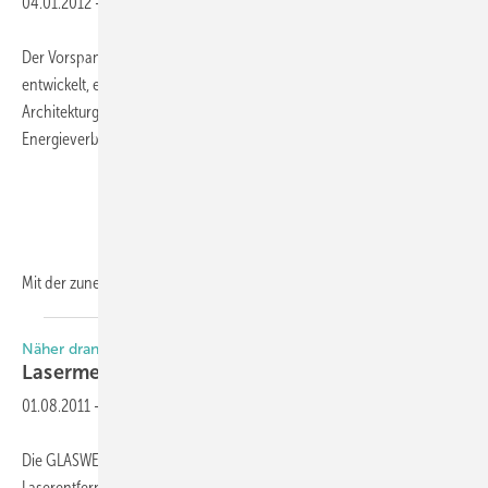
04.01.2012
-
Der Vorspannofen Tamglass FC500 von Glaston wurde mit dem Ziel
entwickelt, eine effizientere Produktion hochwertiger
Architekturgläser bei gleichzeitiger Minimierung von
Energieverbrauch und Umweltbelastung zu ermöglichen.
Mit der zunehmenden Nachfrage nach
laminiertem...
Näher dran. Mehr drin.
Lasermesser zu
gewinnen
01.08.2011
-
Die GLASWELT verlost gemeinsam mit Bosch vier
Laserentfernungsmesser GLM 80 Professional für die Baustelle. Die 2-