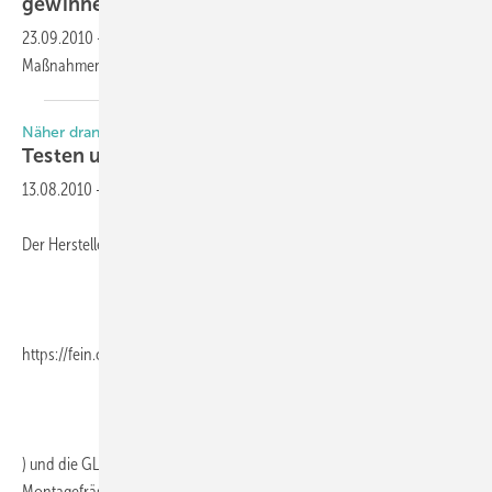
gewinnen
23.09.2010
-
ift Workshop: Umsetzung von lüftungstechnischen
Maßnahmen mit Fensterlüftern am 10. November
2010.
Näher dran. Mehr drin.
Testen und
gewinnen
13.08.2010
-
Der Hersteller Fein (
https://fein.com/de_de/
) und die GLASWELT verlosen unter allen Teilnehmern eine Fein
Montagefräse MF 14-180. Das Gerät wurde speziell für Glaser,