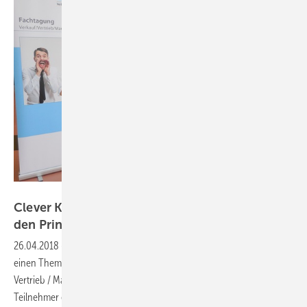
Foto: VFF
Clever Kunden gewinnen - manchmal auch mit
den Prinzip
"kostenlos"
26.04.2018
-
Wie man clever Kunden gewinnt — dieses Thema bildete
einen Themen-Schwerpunkt auf der VFF-Fachtagung Verkauf /
Vertrieb / Marketing am 17. April 2018 in Frankfurt. Die rund 50
Teilnehmer erfuhren, wie man Emotionen im Marketing nutzt und wie