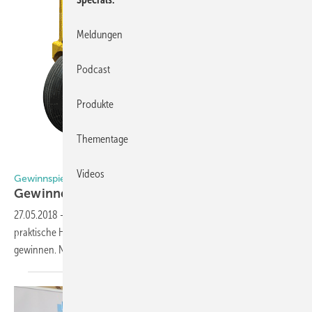
Meldungen
Podcast
Produkte
Thementage
C.R. Laurence of Europe GmbH
Videos
Gewinnspiel
Gewinnen Sie einen dieser praktischen
Helfer
27.05.2018
-
Die GLASWELT verlost gemeinsam mit C.R. Laurence
praktische Helfer für die Baustelle. Diesmal gibt es gleich drei Preise zu
gewinnen. Nutzen Sie die Chance und machen Sie
mit.