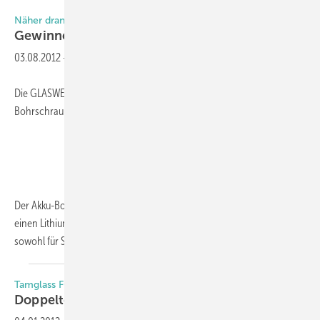
Näher dran. Mehr drin.
Gewinnen Sie einen von 26
Preisen
03.08.2012
-
Die GLASWELT verlost zusammen mit Würth einen Akku-
Bohrschrauber BS 10-A oder eine von 25 ­Magnetschalen.
Der Akku-Bohrschrauber BS 10-A (10,8 V und 1,1 kg schwer) besitzt
einen Lithium-Ionen-Akku mit 1,3 Ah. Das 2-Gang-Getriebe lässt sich
sowohl für Schraub- als auch
für...
Tamglass FC500
Doppelter
Gewinn