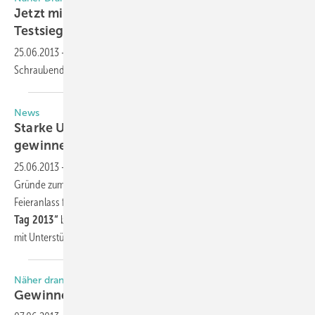
Jetzt mitmachen - Gewinnen Sie den
Testsieger
25.06.2013
-
Die GLASWELT und Würth verlosen 10
Schraubendrehersets des 3K-Testsiegers. ­Machen Sie
mit!
News
Starke Unterstützung für ihr Firmenfest zu
gewinnen
25.06.2013
-
Ob Firmenjubiläum, Filialeröffnung, neuer Standort –
Gründe zum Feiern gibt es in jedem Betrieb. Unternehmen, die ihren
Feieranlass für ihren Erfolg nutzen möchten, können sich bei
„Unser
Tag 2013“
bewerben - einer Aktion speziell für Handwerksbetriebe
mit Unterstützung der Mewa Textil-Service
AG.
Näher dran. MEhr drin.
Gewinnen Sie den
Testsieger