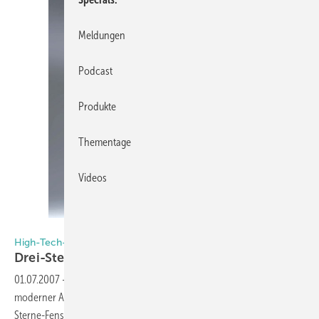
Meldungen
Podcast
Produkte
Thementage
Videos
Rauh
High-Tech-Fenster: Wo sich Glas, Holz und Aluminium treffen
Drei-Sterne
Modell
01.07.2007
-
Aus der Forderung nach schlanken Profilen sowie nach
moderner ­Architektur, konstruierte die Rauh SR Fensterbau ein „3-
Sterne-Fenster“. Beim Fenstersystem „Tri-Star K“ werden die