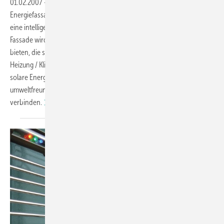
01.02.2007
-
Mit der neuen, kürzlich auf der BAU 2007 vorgestellten
Energiefassade "E²" hat Schüco einen wichtigen Schritt in Richtung auf
eine intelligente, ganzheitliche Fassade gemacht. Als hoch integrierte
Fassade wird die "E²"-Fassade intelligente Schnittstellenlösungen
bieten, die so unterschiedliche Themen wie Anlagentechnik (Lüftung /
Heizung / Klimatisierung), Öffnungselemente, Sonnenschutz und
solare Energiegewinnung auf ästhetische, wirtschaftliche und
umweltfreundliche Weise zu einem modularen Gesamtsystem
verbinden.