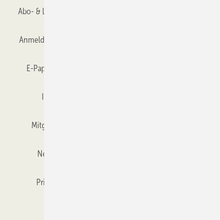
Abo- & Leserservice
AGB
Alle Inhalte chronologisch
Anmelden
Anmeldung & Registrierung
Datenschutz
E-Paper
Gentner Verlag
GLASWELT abonnieren
Impressum
Karriere bei Gentner
Team
Mitgliedschaften und Engagement
Mediaservice
Newsletter
Objekt des Monats
RSS-Feed
Privacy Manager
Veranstaltungen / Webinare
Kataloge