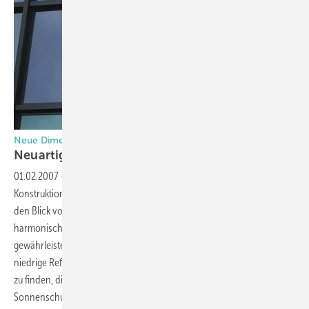
Neue Dimensionen für die architektonische Kreativität
Neuartige
Fassadenplatten
01.02.2007
-
Blickdichte Fassadenplatten haben die Aufgabe,
Konstruktionselemente sowie Isolationseinrichtungen zu verdecken,
den Blick von außen nach innen zu verhindern und einen
harmonischen Gesamteindruck einer Ganzglasfassade zu
gewährleisten. Hochtransparente Verglasungen haben oft eine sehr
niedrige Reflexion. Es ist schwierig, dafür undurchsichtige Materialien
zu finden, die den gleichen Reflexionseindruck haben wie das
Sonnenschutzglas. Ein Beschichtungsverfahren, das es ermöglicht