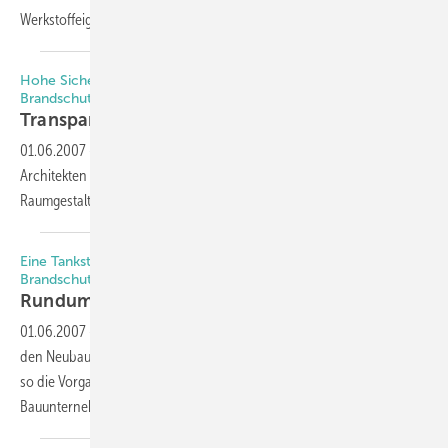
Werkstoffeigenschaften von Glas, Holz und Aluminium
kombiniert.
Hohe Sicherheit und viel Planungsfreiheit verspricht die F30
Brandschutzverglasung “coolfire“
Transparenter Brandschutz mit kühlem
Kern
01.06.2007
-
Nahezu „unsichtbare“ Brandschutzlösungen eröffnen
Architekten und Planern mitunter unbekannte Freiheitsgrade bei der
Raumgestaltung.
Eine Tankstelle der besonderen Art — Gläserner Turm als E30-
Brandschutzfassade ausgeführt
Rundum verglast und
brandgeschützt
01.06.2007
-
Modern, innovativ und einzigartig wollte der Bauherr
den Neubau einer Tankstelle inmitten der Salzburger Alpen gestalten –
so die Vorgabe an den Architekten. Das Ergebnis des
Bauunternehmens: Ein puristischer Glasturm – der
Bluetower.