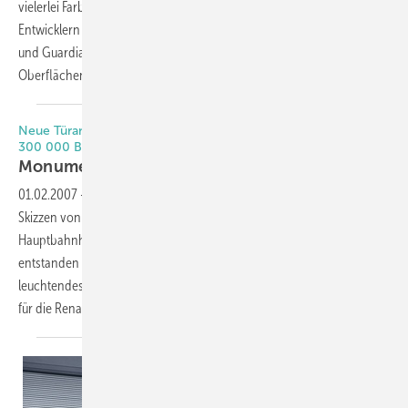
vielerlei Farb- und Reflexionsgrade zu realisieren, wurde von den
Entwicklern des patentierten Pulverlacksystems Innovent e.V. Jena
und Guardian Flachglas GmbH auf den 2. Thüringer Grenz- und
Oberflächentagen vorgestellt.
Neue Türanlage gewährt reibungslosen Ein- und Ausgang für
300 000 Besucher täglich
Monument aus Glas und
Stahl
01.02.2007
-
Über 13 Jahre hat es dann gedauert, bis aus den ersten
Skizzen von Gerkan, Marg und Partner der neue Berliner
Hauptbahnhof und damit der größte Kreuzungsbahnhof Europas
entstanden ist: ein gigantischer Verkehrsknotenpunkt und ein weithin
leuchtendes Monument aus Glas und Stahl, das zudem ein Exempel
für die Renaissance der Bahnhöfe statuieren
soll.