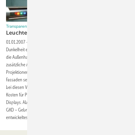
Transparente Medienfassaden
Leuchtende
Architektur
01.01.2007
-
Die Zeiten, in denen Fassaden mit Einbruch der
Dunkelheit ein Schattendasein fristeten, sind vorbei. Immer öfter wird
die Außenhaut zur leuchtenden Erscheinung, die der Architektur
zusätzliche Aufmerksamkeit verschafft. Gesteuertes Licht,
Projektionen, Rückprojektionen oder LED-Screens medialisieren die
Fassaden seit Ende der achtziger Jahre. Als nachteilig erwiesen sich
bei diesen Verfahren die auf die Nacht beschränkte Tauglichkeit, hohe
Kosten für Projektoren und die Verunstaltung der Fassaden durch
Displays. Abhilfe verspricht hier ein von der Dürener Metallweberei
GKD – Gebr. Kufferath gemeinsam mit der Kölner ag4 media facade
entwickeltes Edelstahlgewebe mit eingewebten LED-Profilen.