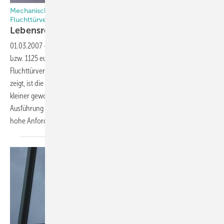
Mechanische Lösungen für normenkonforme
Fluchttürverschlüsse
Lebensrettende
Vorschriften
01.03.2007
-
Bereits seit April 2003 regeln die Normen DIN EN 179
bzw. 1125 europaweit einheitlich die Anforderungen an mechanische
Fluchttürverschlüsse. Wie ein Überblick über die aktuellen Lösungen
zeigt, ist die Vielfalt an möglichen Lösungen damit aber keineswegs
kleiner geworden. So stellt die normenkonforme Planung und
Ausführung von Panik- und Notausgangstüren auch weiterhin sehr
hohe Anforderungen an Planer und
Errichter.