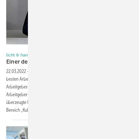
licht & harmonie Glastüren GmbH
licht & harmonie Glastüren GmbH
Einer der besten Arbeitgeber in
Deutschland
22.03.2022
-
Die licht & harmonie Glastüren GmbH zählt zu den
besten Arbeitgebern Deutschlands, so das Zentrum für
Arbeitgeberattraktivität (zeag), bei seiner Umfrage zu den attraktivsten
Arbeitgeber des deutschen Mittelstandes. Beim „Top Job“-Siegel 2022
überzeugte licht & harmonie durch gutes Mitarbeiterfeedback im
Bereich „Kultur &
Kommunikation“.