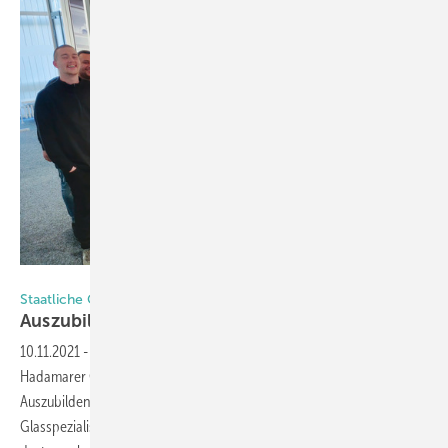
Karin Kuban-Scheel
Staatliche Glasfachschule Hadamar
Auszubildende zu Gast bei
dormakaba
10.11.2021
-
Auch in diesem Jahr besuchten die angehenden
Hadamarer Glastechniker gemeinsam mit zwei Glaser-
Auszubildenden und Fachlehrerin Karin Kuban-Scheel die
Glasspezialisten von dormakabe in Bad Salzuflen. Lesen Sie was es