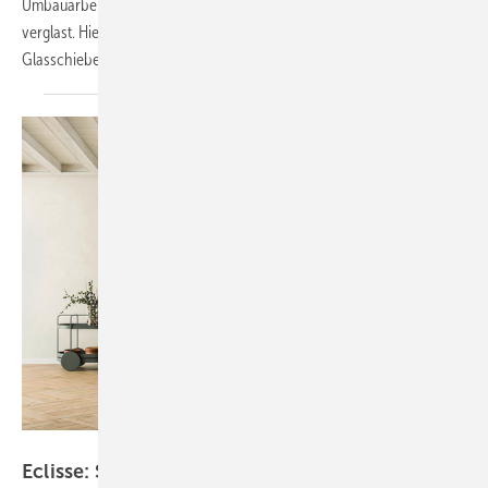
Umbauarbeiten wurde kürzlich auch der Kreuzgang des Klosters
verglast. Hier erfahren Sie, warum die Planer dabei auch auf
Glasschiebetüren von Glas Marte gesetzt
haben.
Foto: Eclisse
Eclisse: Schöne Glasschiebetüren als