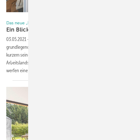
Foto: feco / Fotograf: NIkolay Kazakov
Das neue „ErlebnisReich“ im feco-forum
Ein Blick in die Büros von
morgen
03.05.2021
-
Mit der Corona-Pandemie wurde die Büroarbeit
grundlegend auf den Prüfstand gestellt. Interieur-Experte feco hat vor
kurzem seine eigene Vision vom Büro der Zukunft vorgestellt: die
Arbeitslandschaft „ErlebnisReich“. Auch die GLASWELT war dabei. Wir
werfen einen Blick in die Büros von
morgen.