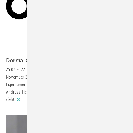
Dorma-Glas
Dorma-Glas: Unter neuer Flagge in die
Zukunft
25.03.2022
-
Der Beschlag-Hersteller Dorma-Glas agiert seit dem 1.
November 2021 wieder außerhalb der dormakaba Gruppe. Neuer
Eigentümer ist die Aliante Equity Tre S.p.A. Lesen Sie, warum CEO
Andreas Tiedtke nun gute Chancen für ein deutliches Wachstum
sieht.