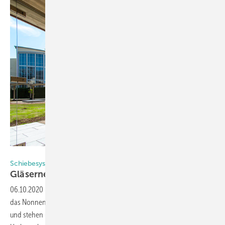
Foto: Christoph Scheithauer/Glas Marte
Schiebesysteme von Glas Marte
Gläserner
Kreuzgang
06.10.2020
-
Die katholische Pfarrkirche zur heiligen Erentrudis und
das Nonnen-Kloster Herrnau entstanden in der Zeit von 1957 bis 1963
und stehen unter Denkmalschutz. Bei Sanierungs- und