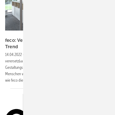
feco / Nikolay Kazakov, Karlsruhe
feco: Versetzbare Trennwandsysteme liegen im
Trend
14.04.2022
-
In Bezug auf Materialien, Farbe und Transparenz bieten
verersetzbare Trennwandsysteme einen großen
Gestaltungsspielraum, um Räume zu schaffen, in denen sich
Menschen wohl fühlen und gut arbeiten können. Hier erfahren Sie,
wie feco dies im Detail
umsetzt.