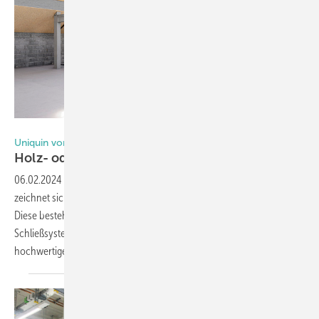
Foto: Dorma-Glas
Uniquin von Dorma-Glas
Holz- oder Glastür – der Kunde
entscheidet
06.02.2024
-
Das Uniquin Trennwandsystem von Dorma-Glas
zeichnet sich durch einen einheitlichen Stil aller Komponenten aus.
Diese bestehen aus hochwertigen Profilen, Beschlägen und
Schließsystemen, die passend aufeinander abgestimmt sind, inklusive
hochwertiger Dreh- und
Schiebetüren.