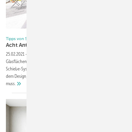
Foto: Sunflex
Tipps von Sunflex
Acht Antworten zu
Falt-Schiebe-Systemen
25.02.2021
-
Bodentief, über Eck oder bis zum Dachfirst, die
Glasflächen am Haus werden immer größer. Das gilt auch für Falt-
Schiebe-Systeme. Hier erfahren Sie, warum man vor der Frage nach
dem Design, zuerst die technischen Anforderungen definieren
muss.