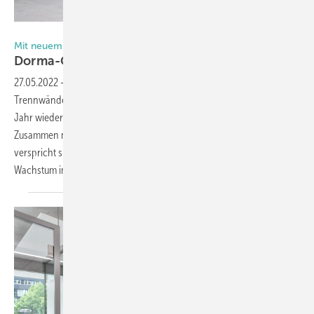
Foto: Dorma-Glas
Mit neuem Eigentümer
Dorma-Glas will einiges
bewegen
27.05.2022
-
Der Hersteller von Beschlägen für Ganzglas-Türen,
Trennwände und Raum bildende Systeme mit Glas agiert seit letztem
Jahr wieder außerhalb der dormakaba Unternehmensgruppe.
Zusammen mit dem neuen Eigentümer, der Aliante Equity Tre S.p.A.,
verspricht sich Dorma-Glas gute Chancen für ein deutliches
Wachstum im Glasbeschlaggeschäft, so CEO Andreas
Tiedtke.