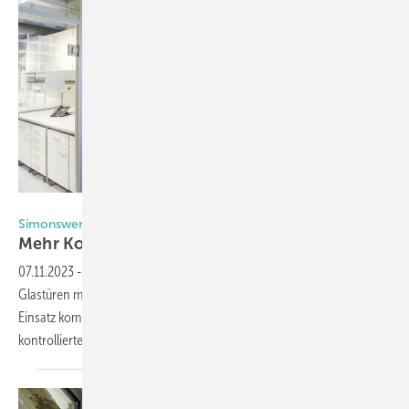
Foto: Simonswerk
Simonswerk
Mehr Komfort mit
Hydraulikbändern
07.11.2023
-
In der Kölner Uniklinik wurde jetzt eine Vielzahl von
Glastüren mit Spezialbändern von Simonswerk ausgestattet. Zum
Einsatz kommen dabei hydraulische Biloba Bänder, die einen
kontrollierten Schließablauf
sicherstellen.