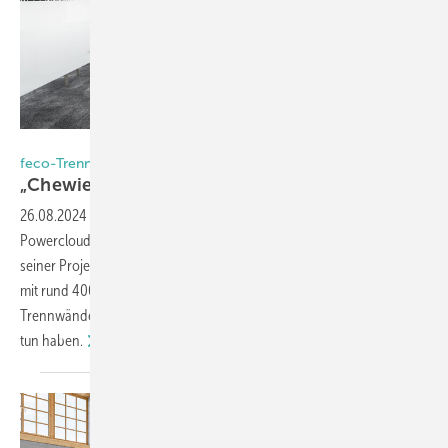
feco / Fotograf: Nikolay Kazakov
feco-Trennwänden und -Türen für Campus Illenauwiesen
„Chewie, we’re
home!“
26.08.2024
-
In seiner badischen Heimatstadt Achern schuf der
Powercloud-Gründer Marco Beicht für sein IT-Unternehmen mit
seiner Projektgesellschaft Karemah Real Estate GmbH einen Campus
2
mit rund 4000 m
Bürofläche. Erfahren Sie, warum dort System-
Trennwände von feco verbaut wurden, und was Raumschiffe damit zu
tun
haben.