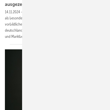
ausgezeichnet
14.11.2024
-
Die Auszeichnung für Griffwerk beim Plus X Award wurde
als besondere Anerkennung für außergewöhnliche Leistungen und
vorbildliches Engagement verliehen. Sie basiert auf einer
deutschlandweiten Umfrage, die vom Deutschen Institut für Produkt-
und Marktbewertung durchgeführt
wurde.