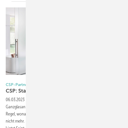
Foto: Saint-Gobain Glass
CSP-Partner | Saint-Gobain Glass
CSP: Statische Nachweise als
Service
06.03.2023
-
Unabhängig von ihrer Höhe benötigen
Ganzglasanlagen einen Nachweis für die Standsicherheit. Die frühere
Regel, wonach ­Verglasungen bis 4 Meter Höhe freigestellt waren, gilt
nicht mehr. Mit einem neuen Service für Securit-Ganzglasanlagen ­