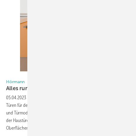
Foto: studio-11 / Schörghuber
Hörmann
Alles rund um
Innentüren
05.04.2023
-
Hörmann präsentiert in Halle B3 auch eine Reihe von
Türen für den privaten Wohnungsbau. Neue Oberflächen, Designs
und Türmodelle werden das Programm der Zimmertüren aus Holz und
der Haustüren erweitern. Dabei stehen vor allem die Robustheit der
Oberflächen als auch die Designmöglichkeiten im
Fokus....