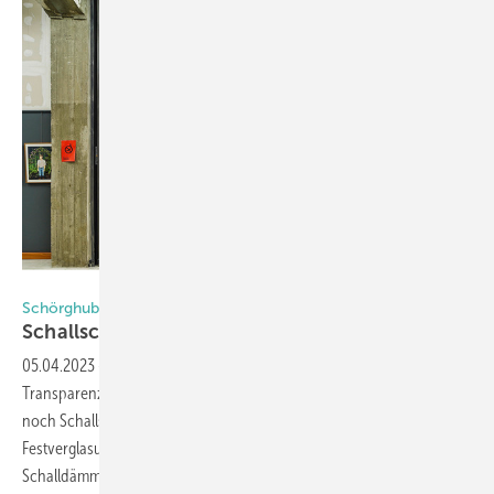
Foto: Schörghuber
Schörghuber
Schallschutz +
Transparenz
05.04.2023
-
Häufig sollen Bauelemente im Interieur hohe
Transparenz bieten und – gerade bei starker Nutzerfrequenz – auch
noch Schallschutzanforderungen erfüllen. Hierfür bietet Schörghuber
Festverglasungen und Doppelwandpaneele mit deutlich erhöhten
Schalldämmwerten an.