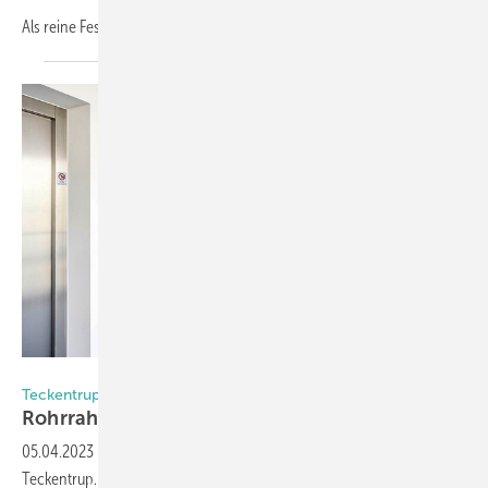
Als reine Festverglasung
erreichen...
Foto: Schüco International KG/Teck
Teckentrup
Rohrrahmentüren
05.04.2023
-
Selbst Rohrrahmentüren sind jetzt im Angebot von
Teckentrup. Dafür startete Teckentrup eine Kooperation mit Schüco.