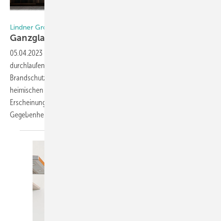
Foto: Rainer Taepper Architekturfotografie / Lindner Group
Lindner Group
Ganzglaswand mit
Holzprofilen
05.04.2023
-
Mit der Life Fire bietet Lindner eine ständerlose,
durchlaufende Ganzglaswand (Einfachverglasung) in der
Brandschutzklasse F 30/EI 30. Warme Designakzente mit Profilen aus
heimischen Hölzern ergänzen das elegant-schlichte
Erscheinungsbild. Das System kann flexibel an räumliche
Gegebenheiten...