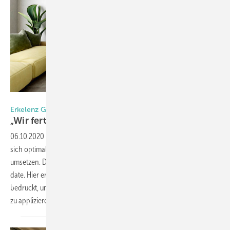
Foto: erkelenz Glas GmbH
Erkelenz Glas aus Delbrück
„Wir fertigen ganz besondere
Glastüren“
06.10.2020
-
Offene, transparente Räume liegen im Trend und lassen
sich optimal mit großflächigen Schiebetüren und gläsernen Wänden
umsetzen. Dabei sind Industrielook und schwarze Beschläge up-to-
date. Hier erfahren Sie, wie die erkelenz Glas GmbH gläserne Türen
bedruckt, um entsprechende Bilder, Strukturen und Optiken auf Glas
zu applizieren und welche weiteren Vorteile dies
bringt.