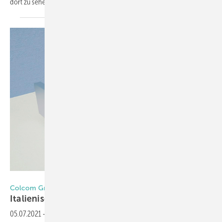
dort zu sehen und zu lernen
gab.
Foto: Colcom
Colcom Group
Italienisches
Beschlag-Design
05.07.2021
-
Die Colcom Group ist bekannt für ihre hohe technische