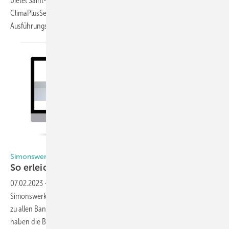
bietet Saint-Gobain Glass gemeinsam mit dem Partnernetzwerk
Clima­PlusSecurit (CSP) ­eine hohe ­Planungs- und
Aus­führungs­sicherheit.
Foto: Simonswerk
Simonswerk
So erleichtert der Produktselektor die
Arbeit
07.02.2023
-
Seit Jahren bewährt sich der Produktselektor von
Simonswerk und bietet eine komplette Datenbank mit Informationen
zu allen Bandsystemen des Herstellers, und das rund um die Uhr. Nun
haben die Bandspezialisten einen Relaunch des Produktselektors