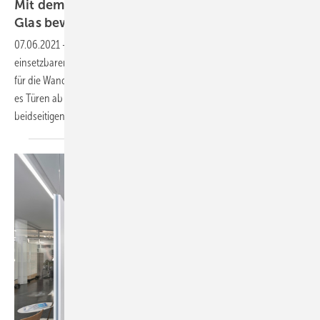
Mit dem opk Spaceship locker 160 kg Holz und
Glas
bewegen
07.06.2021
-
OPK hat mit dem Spaceship einen universell
einsetzbaren Schiebetürbeschlag im Programm, der sich gleichzeitig
für die Wand- oder Deckenmontage eignet. Der Beschlag ermöglicht
es Türen ab 580 mm - also jede Tür im DIN Maß - mit einer
beidseitigen Dämpfung zu
bauen.