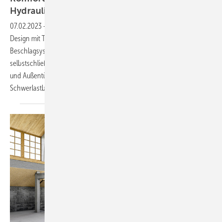
Hydraulik-Beschläge
07.02.2023
-
Seit über 60 Jahren verbindet Colcom italienisches
Design mit Technik-Knowhow bei der Entwicklung, Herstellung von
Beschlag­systemen für Ganzglastüren. Zum Angebot zählen
selbstschließende Hydraulik-Türbänder für Duschen sowie für Innen-
und Außentüren. Neu sind seit kurzem spezielle hydraulische
Schwerlastbänder.