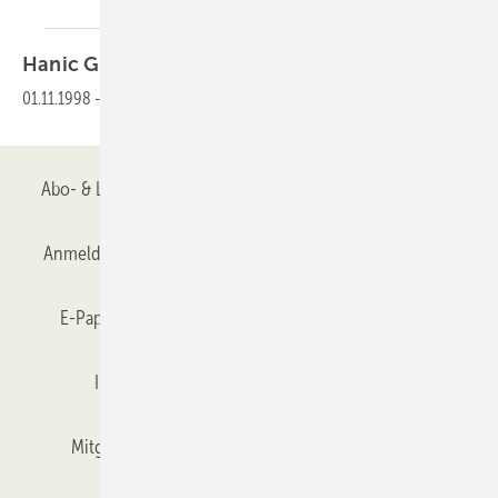
Hanic GmbH in
Gelsenkirchen
01.11.1998
-
Ein Softwarehaus mit
Ambitionen
Abo- & Leserservice
AGB
Alle Inhalte chronologisch
Anmelden
Anmeldung & Registrierung
Datenschutz
E-Paper
Gentner Verlag
GLASWELT abonnieren
Impressum
Karriere bei Gentner
Team
Mitgliedschaften und Engagement
Mediaservice