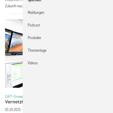
Zukunft
macht.
Meldungen
Podcast
Produkte
Thementage
Videos
Hegla GmbH
GKT-Gruppe investiert in Software von Hegla-Hanic
Vernetzt in die digitale Zukunft
01.10.2021
-
Die Zukunft der Glasbranche ist vernetzt und digital.