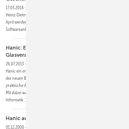
17.03.2014
-
Nach mehr als 30 Jahren an der Spitze von Hanic tritt
Heinz-Dietmar Hantke zum 31.03.2014 als Geschäftsführer zurück. Ab
April werden Klaus Engel und Dr. Jan Schäpers die Leitung des
Softwareanbieters für die Glasverarbeitung
übernehmen.
Hanic: Erfolgreicher BauPVo Workshop für
Glasverarbeiter
26.07.2013
-
Am 18.07. veranstalteten die Software-Spezialisten von
Hanic ein erstes Seminar zum Erfahrungsaustausch im Umgang mit
der neuen Bauproduktenverordnung (BauPVo). Hier stand die
praktische Anwendung von integrierten Software-Lösungen im Fokus.
Mit dabei war als Referent Roland Steinert von der Sommer
Informatik.
Hanic auf der Glasstec
2000
01.12.2000
-
Rege Nachfrage aus dem In- und
Ausland