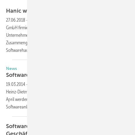
Hegla
Hanic wird
Hegla-Tochter
27.06.2018
-
Die bisherige Hanic GmbH wird zukünftig als Hegla-Hanic
GmbH firmieren, agiert jedoch weiterhin als selbstständiges
Unternehmen der Hegla-Gruppe. Lesen Sie, was hinter dem
Zusammengehen des Maschinenanbieters Hegla und dem
Softwarehauses Hanic
steckt.
News
Softwareschmiede Hanic unter neuer
Führung
19.03.2014
-
Nach mehr als 30 Jahren an der Spitze von Hanic tritt
Heinz-Dietmar Hantke zum 31.03.2014 als Geschäftsführer zurück. Ab
April werden Klaus Engel und Dr. Jan Schäpers die Leitung des
Softwareanbieters für die Glasverarbeitung
übernehmen.
Softwareschmiede Hanic: Wechsel in der
Geschäftsleitung