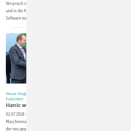
Versprach viele Jahre vor allem die Investition in den Maschinenpark
und in die Automation Wettbewerbs- und Qualitätsvorteile, hat die
Software inzwischen eine ebenso große Bedeutung
erreicht.
Foto: Hegla
Neue Hegla-Hanic GmbH gegründet: Hardware mit Software
fusioniert
Hanic wird
Hegla-Tochter
02.07.2018
-
Was steckt hinter dem Zusammengehen des
Maschinenanbieters Hegla mit dem Softwarehauses Hanic? Im Fokus
der neu gegründeten Hegla-Hanic GmbH stehen die Chancen,