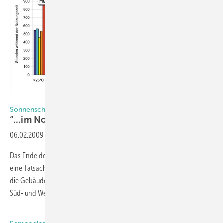
Müller-BBM
Sonnenschutz für Fassaden (Teil 1)
“…im Norden ist sie nie zu
sehen.“
06.02.2009
-
Das Ende des bekannten Kinderreims über den Verlauf der Sonne ist
eine Tatsache. Ihre Wärme spüren wir trotzdem, auch im Norden. Für
die Gebäudeplanung bedeutet es, dass Sonnenschutz nicht nur an
Süd- und Westfassaden berücksichtigt werden muss.