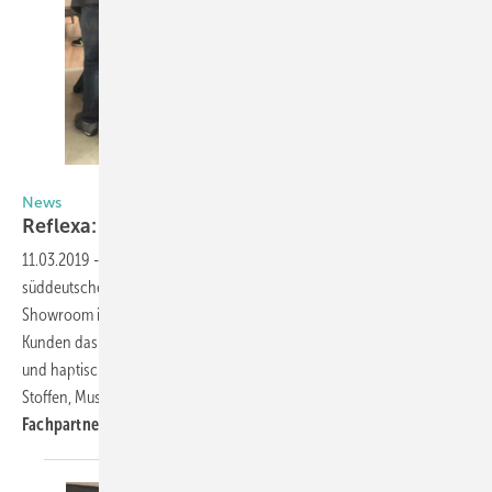
Olaf Vögele
News
Reflexa: Ab in den
Norden
11.03.2019
-
Speziell für die Kunden in der Region hat der
2
süddeutsche Vollsortimenter aus Rettenbach einen 300 m
großen
Showroom in Bremen eröffnet. Hier können die norddeutschen
Kunden das Reflexa-Sortiment live erleben, die Materialien optisch
und haptisch begutachten und sich von Praxisbeispielen sowie
Stoffen, Mustern und Farben inspirieren lassen.
Schulungen für die
Fachpartner gibt es im Doppelpack
dazu.