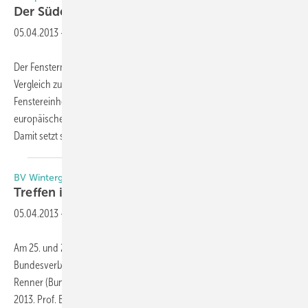
Der Süden schwächelt, der Norden ist
stabil
05.04.2013
-
Der Fenstermarkt in Europa wächst 2012 um insgesamt 0,7 % im
Vergleich zum Vorjahr – von 132,7 auf rund 133,7 Mio.
Fenstereinheiten (FE). Zu dieser Aussage kommt die Arbeitsgruppe für
europäische Marktzahlen des Verbandes Fenster + Fassade (VFF).
Damit setzt sich die positive Entwicklung
seit...
BV Wintergarten: Jahrestagung 2013 in Hamburg
Treffen im hohen
Norden
05.04.2013
-
Am 25. und 26. April 2013 findet in Hamburg die Jahrestagung des
Bundesverbands Wintergarten e.V. statt. Dort spricht Dr. Alexander
Renner (Bundesbauministerium) über den aktuellen Stand der EnEV
2013. Prof. Benno Eierle widmet sich den neuen „Eurocodes für den