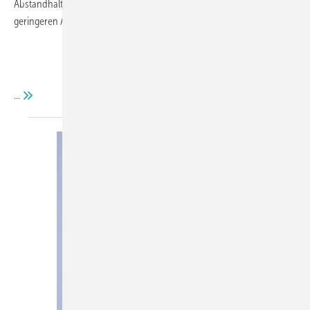
Abstandhaltersysteme gleichzeitig auch für jede Klimazone mit
geringeren Anforderungen zertifiziert.
...