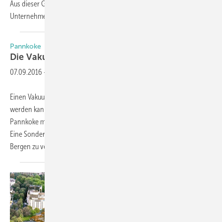
Aus dieser Grundeinstellung und Überzeugung heraus präsentiert das
Unternehmen
seinen...
Pannkoke
Die Vakuummeister aus dem
Norden
07.09.2016
-
Einen Vakuumheber, der an alle Verarbeiterwünsche angepasst
werden kann und zudem Gewichte bis zu 2000 kg bewegt, wird
Pannkoke mit dem Vakuumhebegerät Kombi 7441-DmS6H vorführen.
Eine Sonderausführung davon ermögliche es sogar, hoch in den
Bergen zu verglasen, sprich bis zu 3000 m über
dem...