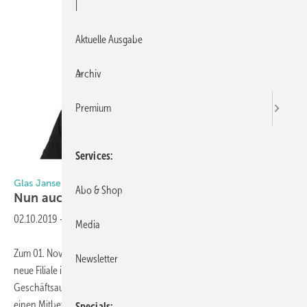
|
Aktuelle Ausgabe
Archiv
Premium
Services
Foto: Matthias Rehberger / GLASWELT
Glas Jansen
Abo & Shop
Nun auch im Norden
aktiv
02.10.2019
-
Media
Zum 01. November 2019 eröffnet die Glas Jansen UG aus Aachen ihre
Newsletter
neue Filiale in Ritterhude im Bremer Raum. Nachdem bei der
Geschäftsaufgabe der Glaserei Lilienthal Papen GmbH das Werk an
einen Mitbewerber veräußert wurde, hat Sascha Jansen die
Specials