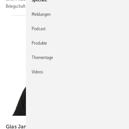
Belegschaft übernommen und führt mit dieser
nun...
Meldungen
Podcast
Produkte
Thementage
Videos
Matthias Rehberger / GLASWELT
Glas Jansen: Jetzt auch im Norden
aktiv