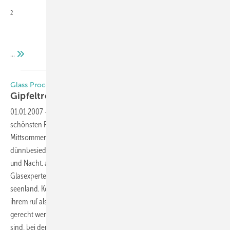
2
...
Glass Processing Days 2007
Gipfeltreffen im hohen
Norden
01.01.2007
-
Der Norden europas ist im Juni zweifelsfrei eine der
schönsten Regionen, die man besuchen kann. Während der
Mittsommerzeit taucht das Dämmerlicht der hellen Nächte die
dünnbesiedelten Landschaften in pastellige Farben und verwischt tag
und Nacht. alle zwei Jahre treffen sich in dieser atmosphäre
Glasexperten aus der ganzen Welt in tampere im südfinnischen
seenland. Kein Wunder also, dass die Glass processing Days nicht nur
ihrem ruf als führende internationale Fachtagung der Glasindustrie
gerecht werden, sondern auch für ihr Rahmenprogramm bekannt
sind, bei dem die Konferenzteilnehmer die besondere stimmung eines