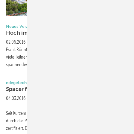
Foto: Radisson Blue
Neues Veranstaltungskonzept beim BVRS
Hoch im
Norden
02.06.2016
-
Das Team der norddeutschen Innung um Obermeister
Frank Rönnfeld hat sich intensiv Gedanken gemacht, um möglichst
viele Teilnehmer nach Hamburg zu bekommen. Das Ergbnis ist ein
spannendes und sehr interessantes
Tagungsprogramm.
edegetech
Spacer für den hohen
Norden
04.03.2016
-
Seit Kurzem sind drei Warme Kante Abstandhalter von Edgetech
durch das Passivhaus Institut Darmstadt für arktisches Klima
zertifiziert. Damit sind die geprüften, schaumstoffbasierten