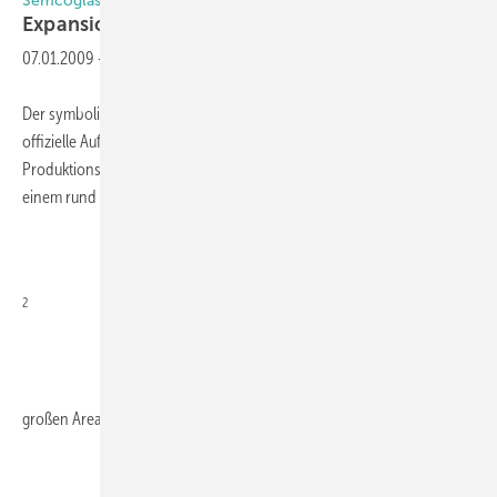
Semcoglas
Expansion im hohen
Norden
07.01.2009
-
Der symbolische erste Spatenstich Mitte November 2008 war der
offizielle Auftakt für den Bau eines neuen Isolierglas-
Produktionsbetriebs in Kropp (nahe Flensburg). Dort entsteht auf
einem rund 15000 m
2
großen Areal mit Anbindung an die A7 ein rund 7500 m