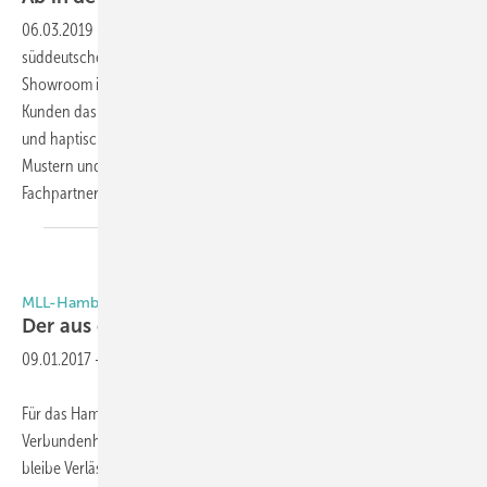
06.03.2019
-
Speziell für die Kunden in der Region hat der
süddeutsche Vollsortimenter aus Rettenbach einen 300 m² großen
Showroom in Bremen eröffnet. Hier erleben die norddeutschen
Kunden das Reflexa-Sortiment live, können die Materialien optisch
und haptisch begutachten, sich von Praxisbeispielen sowie Stoffen,
Mustern und Farben inspirieren lassen. Schulungen für die
Fachpartner gibt es im Doppelpack
dazu.
MLL-Hamburg
Der aus dem Norden
kommt
09.01.2017
-
Für das Hamburger Unternehmen MLL, das sich klar zur regionalen
Verbundenheit und den typisch hanseatischen Traditionen bekennt,
bleibe Verlässlichkeit und Qualität zu fairen Konditionen das Credo.