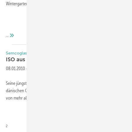
Wintergartenbau?“
...
Semcoglas
ISO aus dem
Norden
08.01.2010
-
Seine jüngste Niederlassung hat Semcoglas in Kropp, nahe der
dänischen Grenze, eröffnet. „Unser neues Werk ist auf einem Gelände
von mehr als 15000 m
2