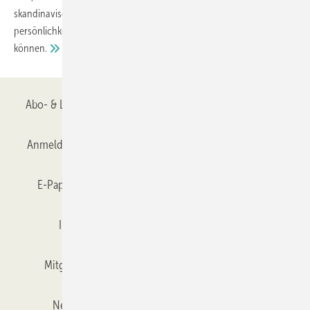
skandinavischen sommers genießen, oder auf den spuren berühmter
persönlichkeiten, wie dem finnischen Architekten Alvar Aalto wandeln
können.
Abo- & Leserservice
AGB
Alle Inhalte chronologisch
Anmelden
Anmeldung & Registrierung
Datenschutz
E-Paper
Gentner Verlag
GLASWELT abonnieren
Impressum
Karriere bei Gentner
Team
Mitgliedschaften und Engagement
Mediaservice
Newsletter
Objekt des Monats
RSS-Feed