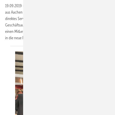
19.09.2019
-
Zum 01. November 2019 eröffnet die Glas Jansen UG
aus Aachen ihre neue Filiale in Ritterhude und erweitert dadurch ihr
direktes Servicegebiet um den Bremer Raum. Nachdem bei der
Geschäftsaufgabe der Glaserei Lilienthal Papen GmbH das Werk an
einen Mitbewerber veräußert wurde, hat Glas Jansen die Belegschaft
in die neue Filiale
übernommen.