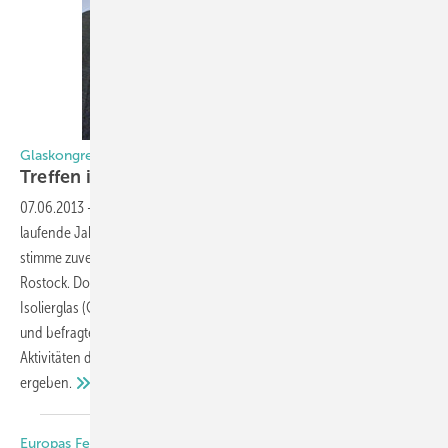
Glaskongress 2013 — Jahrestagung des BF und der GMI
Treffen im hohen
Norden
07.06.2013
-
Der BF und die GMI schätzen die Entwicklung für das
laufende Jahr 2013 positiv ein. Gerade der Zuwachs im Wohnbau
stimme zuversichtlich, so der Tenor beim Glaskongress 2013 in
Rostock. Dort feierte auch die Gütegemeinschaft Mehrscheiben-
Isolierglas (GMI) ihr 30-jähriges Jubiläum. Die GLASWELT war vor Ort
und befragte Geschäftsführer Jochen Grönegräs zu aktuellen
Aktivitäten der GMI und welche Vorteile sich daraus für ISO-Hersteller
ergeben.
Europas Fenster- und Türenbranche