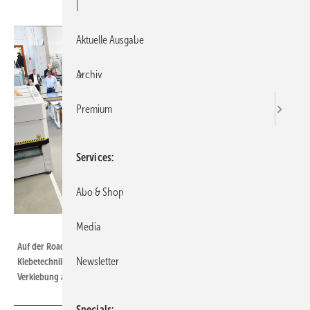
|
Aktuelle Ausgabe
Archiv
Premium
Services
Abo & Shop
Media
Foto: Daniel Mund / GLASWELT
Auf der Roadshow der Firmen Remmers, Otto-Chemie, Lohmann
Newsletter
Klebetechnik und Leitz wurde 2018 ein RC 3-Holzfenstersystem mit
Verklebung an beschichteter Holzoberfläche präsentiert.
Specials