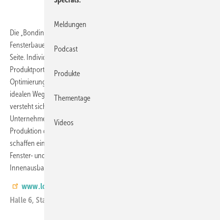
Meldungen
Die „Bonding Engineers“ Lohmann aus Neuwied stehen
Fensterbauern von der ersten Idee an als kompetenter Partner zur
Podcast
Seite. Individuelle Klebekonzepte, ein überzeugendes
Produktportfolio, effiziente Prozessintegration und nachhaltige
Produkte
Optimierung sichern den Erfolg in der Fensterfertigung und den
idealen Weg zur maßgeschneiderten Klebelösung. Lohmann selbst
Thementage
versteht sich als Systemanbieter und weltweit tätiges Technologie-
Unternehmen, welches die gesamte Wertschöpfungskette bei der
Videos
Produktion doppelseitiger Klebebänder abdeckt. DIE Klebebänder
schaffen eine sichere Verbindung in den Bereichen Bauprofile,
Fenster- und Türenbau, Dachausbau, Fassadenverklebung und ­
Innenausbau.
www.lohmann-tapes.com
Halle 6, Stand 259