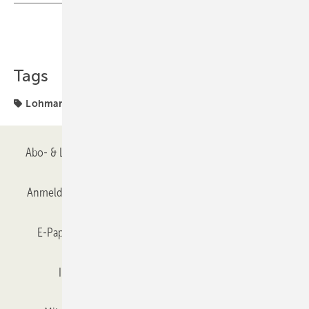
Teilen
Link kopieren
Tags
Lohmann
Abo- & Leserservice
AGB
Alle Inhalte chronologisch
Anmelden
Anmeldung & Registrierung
Datenschutz
E-Paper
Gentner Verlag
GLASWELT abonnieren
Impressum
Karriere bei Gentner
Team