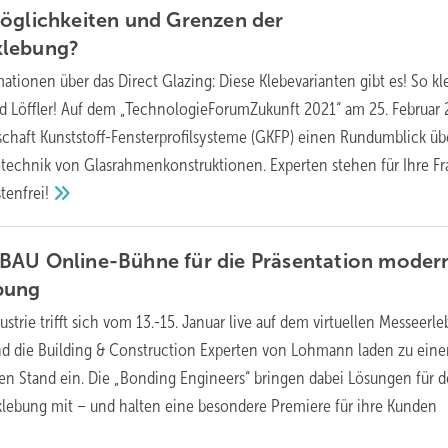
öglichkeiten und Grenzen der
klebung?
ationen über das Direct Glazing: Diese Klebevarianten gibt es! So k
d Löffler! Auf dem „TechnologieForumZukunft 2021“ am 25. Februar
schaft Kunststoff-Fensterprofilsysteme (GKFP) einen Rundumblick üb
etechnik von Glasrahmenkonstruktionen. Experten stehen für Ihre F
tenfrei!
BAU Online-Bühne für die Präsentation moder
bung
strie trifft sich vom 13.-15. Januar live auf dem virtuellen Messeerle
 die Building & Construction Experten von Lohmann laden zu ein
len Stand ein. Die „Bonding Engineers“ bringen dabei Lösungen für 
klebung mit – und halten eine besondere Premiere für ihre Kunden