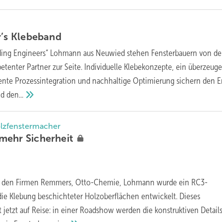
r’s
Klebeband
ing Engineers“ Lohmann aus Neuwied stehen Fensterbauern von de
petenter Partner zur Seite. Individuelle Klebekonzepte, ein überzeug
ziente Prozessintegration und nachhaltige Optimierung sichern den Er
nd
den...
olzfenstermacher
 mehr
Sicherheit
t den Firmen Remmers, Otto-Chemie, Lohmann wurde ein RC3-
die Klebung beschichteter Holzoberflächen entwickelt. Dieses
 jetzt auf Reise: in einer Roadshow werden die konstruktiven Detail