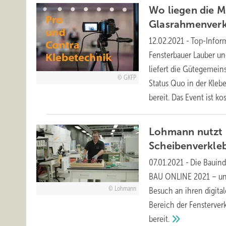
Wo liegen die M
Glasrahmenver
12.02.2021
-
Top-Inform
Fensterbauer Lauber un
liefert die Gütegemein
GKFP
Status Quo in der Kleb
bereit. Das Event ist
kos
Lohmann nutzt 
Scheibenverkle
07.01.2021
-
Die Bauindu
BAU ONLINE 2021 – und
Lohmann
Besuch an ihren digita
Bereich der Fensterver
bereit.