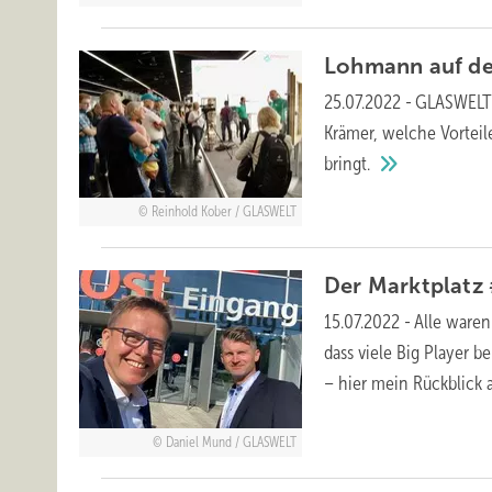
Lohmann auf de
25.07.2022
-
GLASWELT 
Krämer, welche Vortei
bringt.
Reinhold Kober / GLASWELT
Der Marktplatz 
15.07.2022
-
Alle ware
dass viele Big Player 
– hier mein Rückblick 
Daniel Mund / GLASWELT