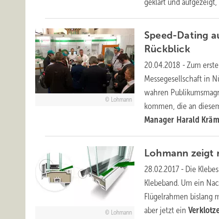
geklärt und aufgezeigt
Speed-Dating a
Rückblick
20.04.2018
-
Zum erste
Messegesellschaft in N
wahren Publikumsmagnet
Lohmann
kommen, die an diese
Manager Harald Kräm
Lohmann zeigt
28.02.2017
-
Die Klebe
Klebeband. Um ein Nac
Flügelrahmen bislang m
aber jetzt ein
Verklot
Lohmann