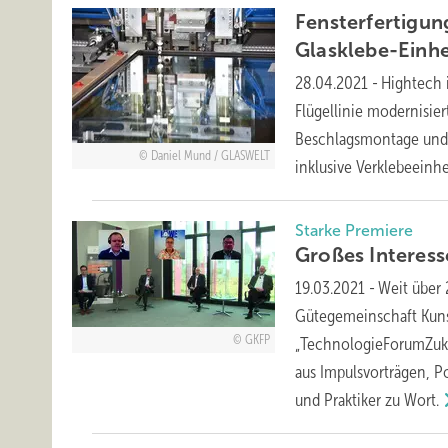
Fensterfertigun
Glasklebe-Einhe
28.04.2021
-
Hightech 
Flügellinie modernisie
Beschlagsmontage und a
Daniel Mund / GLASWELT
inklusive
Verklebeeinhe
Starke Premiere
Großes Interes
19.03.2021
-
Weit über 
Gütegemeinschaft Kunst
GKFP
„TechnologieForumZuku
aus Impulsvorträgen, 
und Praktiker zu
Wort.