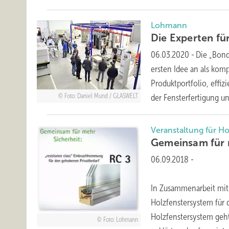
Lohmann
Die Experten fü
06.03.2020
-
Die „Bond
ersten Idee an als kom
Produktportfolio, effi
Foto: Daniel Mund / GLASWELT
der Fensterfertigung u
Veranstaltung für H
Gemeinsam für
06.09.2018
-
In Zusammenarbeit mi
Holzfenstersystem für 
Holzfenstersystem geht
Foto: Lohmann