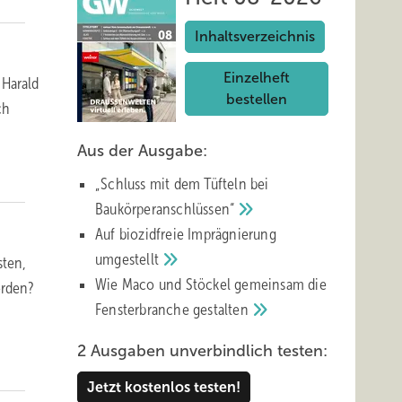
Inhaltsverzeichnis
Einzelheft
 Harald
bestellen
ch
Aus der Ausgabe:
„Schluss mit d em Tüfteln bei
Baukörperanschlüssen“
Auf biozidfreie Imprägnierung
umgestellt
sten,
Wie Maco und Stöckel gemeinsam die
orden?
Fensterbranche
gestalten
2 Ausgaben unverbindlich testen:
Jetzt kostenlos testen!