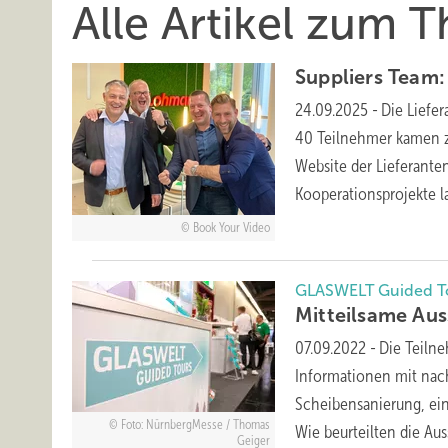
Alle Artikel zum
Suppliers Team:
24.09.2025
-
Die Liefe
40 Teilnehmer kamen z
Website der Lieferante
Kooperationsprojekte 
Book Your Video
GLASWELT Guided To
Mitteilsame Auss
07.09.2022
-
Die Teiln
Informationen mit nach
Scheibensanierung, ein
Foto: NürnbergMesse / Thomas
Wie beurteilten die Au
Geiger