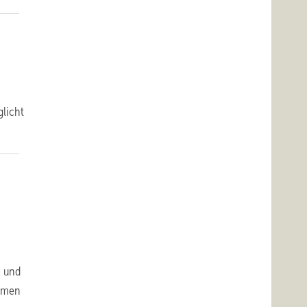
glicht
n und
Namen