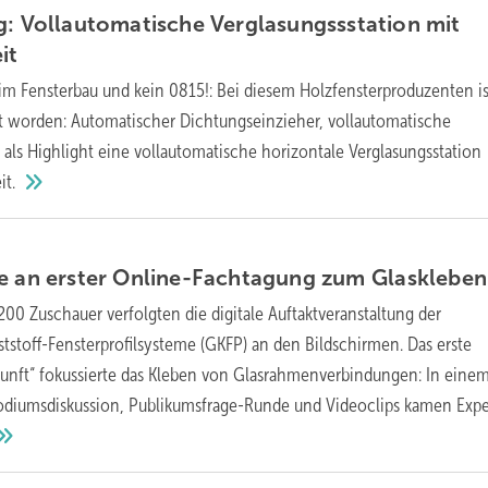
g: Vollautomatische Verglasungssstation mit
it
im Fensterbau und kein 0815!: Bei diesem Holzfensterproduzenten is
rt worden: Automatischer Dichtungseinzieher, vollautomatische
ls Highlight eine vollautomatische horizontale Verglasungsstation
it.
se an erster Online-Fachtagung zum
Glaskleben
200 Zuschauer verfolgten die digitale Auftaktveranstaltung der
stoff-Fensterprofilsysteme (GKFP) an den Bildschirmen. Das erste
nft“ fokussierte das Kleben von Glasrahmenverbindungen: In eine
Podiumsdiskussion, Publikumsfrage-Runde und Videoclips kamen Exp