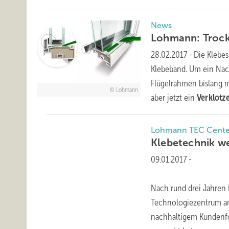
News
Lohmann: Trock
28.02.2017
-
Die Klebe
Klebeband. Um ein Nac
Flügelrahmen bislang m
Lohmann
aber jetzt ein
Verklot
Lohmann TEC Cente
Klebetechnik
we
09.01.2017
-
Nach rund drei Jahren
Technologiezentrum am 
nachhaltigem Kundenfo