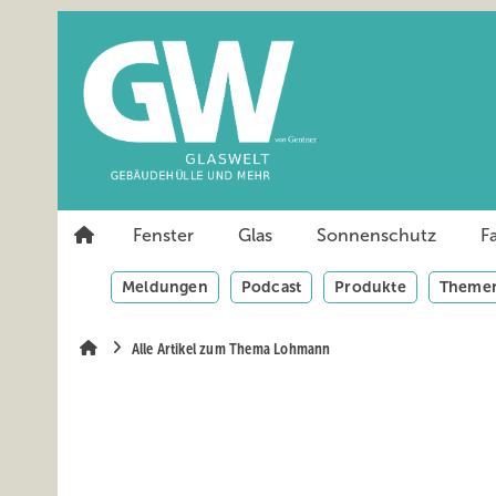
Springe
Springe
Springe
auf
auf
auf
Hauptinhalt
Hauptmenü
SiteSearch
Fenster
Glas
Sonnenschutz
F
Meldungen
Podcast
Produkte
Themen
Alle Artikel zum Thema Lohmann