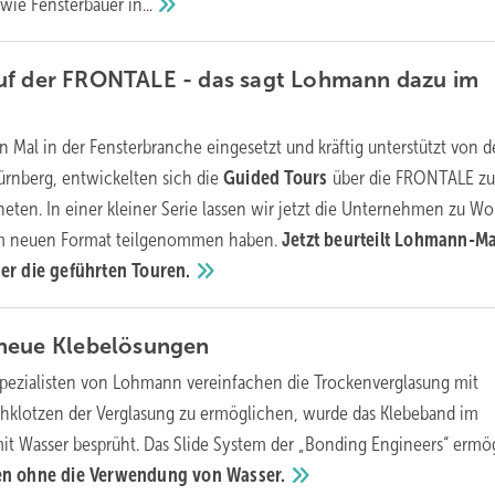
, wie Fensterbauer
in...
uf der FRONTALE - das sagt Lohmann dazu im
n Mal in der Fensterbranche eingesetzt und kräftig unterstützt von d
ürnberg, entwickelten sich die
Guided Tours
über die FRONTALE z
en. In einer kleiner Serie lassen wir jetzt die Unternehmen zu Wo
m neuen Format teilgenommen haben.
Jetzt beurteilt Lohmann-M
er die geführten
Touren.
 neue
Klebelösungen
spezialisten von Lohmann vereinfachen die Trockenverglasung mit
hklotzen der Verglasung zu ermöglichen, wurde das Klebeband im
it Wasser besprüht. Das Slide System der „Bonding Engineers“ ermö
zen ohne die Verwendung von
Wasser.