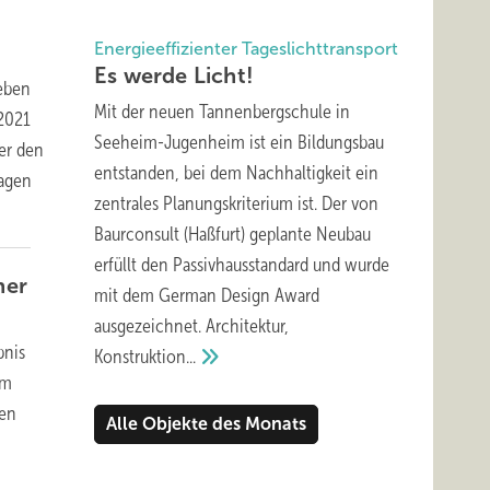
Energieeffizienter Tageslichttransport
Es werde
Licht!
leben
Mit der neuen Tannenbergschule in
 2021
Seeheim-Jugenheim ist ein Bildungsbau
er den
entstanden, bei dem Nachhaltigkeit ein
ragen
zentrales Planungskriterium ist. Der von
Baurconsult (Haßfurt) geplante Neubau
erfüllt den Passivhausstandard und wurde
ner
mit dem German Design Award
ausgezeichnet. Architektur,
bnis
Konstruktion...
em
den
Alle Objekte des Monats