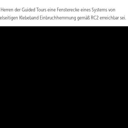
erren der Guided Tours eine Fensterecke eines Systems von
oppelseitigen Klebeband Einbruchhemmung gemäß RC2 erreichbar sei.