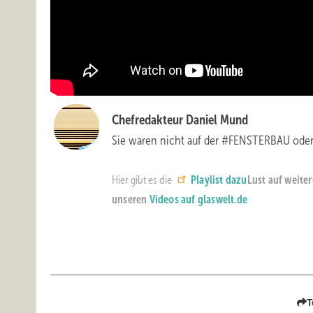
Chefredakteur Daniel Mund
Sie waren nicht auf der #FENSTERBAU ode
Hier gibt es die
Playlist dazu
Lust auf weite
unseren
Videos auf glaswelt.de
T