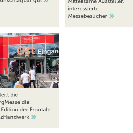
 unschlagbar
gut
Mitteilsame Aussteller,
interessierte
Messebesucher
eilt die
rgMesse die
dition der Frontale
lzHandwerk