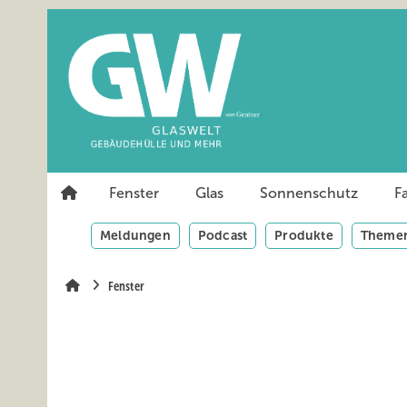
Springe
Springe
Springe
auf
auf
auf
Hauptinhalt
Hauptmenü
SiteSearch
Fenster
Glas
Sonnenschutz
F
Meldungen
Podcast
Produkte
Themen
Fenster