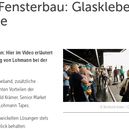
Fensterbau: Glaskleb
le
 Hier im Video erläutert
ng von Lohmann bei der
beband, zusätzliche
nten Vorteilen der
ald Krämer, Senior Market
 Lohmann Tapes.
Reinhold Kober /
twickelten Lösungen stets
lick behalten.