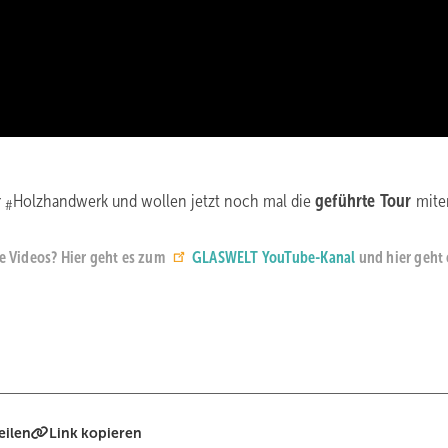
r
Holzhandwerk und wollen jetzt noch mal die
geführte Tour
mite
#
re Videos? Hier geht es zum
GLASWELT YouTube-Kanal
und hier geht 
eilen
Link kopieren