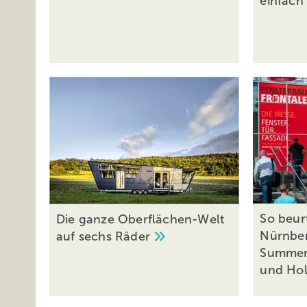
einfach
So beurt
Die ganze Oberflächen-Welt
Nürnbe
auf sechs
Räder
SummerE
und
Ho