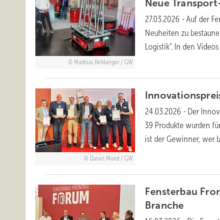
Neue Transport
27.03.2026
-
Auf der Fe
Neuheiten zu bestaune
Logistik“. In den Vide
Matthias Rehberger / GW
Innovationspr
24.03.2026
-
Der Innov
39 Produkte wurden für
ist der Gewinner, wer
Daniel Mund / GW
Fensterbau Fron
Branche