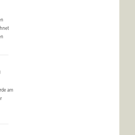
en
chnet
en
g
urde am
r