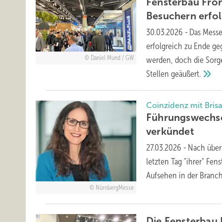
Fensterbau Fro
Besuchern erfo
30.03.2026
-
Das Messe
erfolgreich zu Ende g
Daniel Mund / GW
werden, doch die Sorge
Stellen
geäußert.
Coinzidenz mit Bris
Führungswechse
verkündet
27.03.2026
-
Nach über
letzten Tag "ihrer" Fen
Aufsehen in der
Branch
NürnbergMesse
Die Fensterbau 