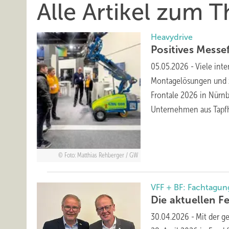
Alle Artikel zum 
Heavydrive
Positives
Messef
05.05.2026
-
Viele int
Montagelösungen und za
Frontale 2026 in Nürnb
Unternehmen aus Tapf
Foto: Matthias Rehberger / GW
VFF + BF: Fachtagung
Die aktuellen F
30.04.2026
-
Mit der g