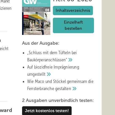
 Markt
izieren
Inhaltsverzeichnis
Einzelheft
bestellen
n
Aus der Ausgabe:
eicht
„Schluss mit d em Tüfteln bei
Baukörperanschlüssen“
Auf biozidfreie Imprägnierung
umgestellt
Wie Maco und Stöckel gemeinsam die
Fensterbranche
gestalten
2 Ausgaben unverbindlich testen:
ward
Jetzt kostenlos testen!