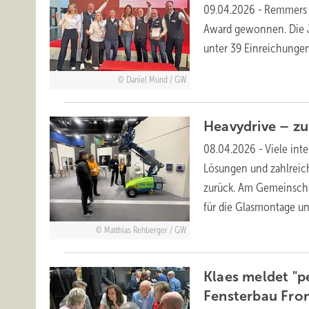
09.04.2026
-
Remmers h
Award gewonnen. Die Ju
unter 39
Einreichungen
Daniel Mund / GW
Heavydrive – zu
08.04.2026
-
Viele int
Lösungen und zahlreich
zurück. Am Gemeinschaf
für die Glasmontage u
Matthias Rehberger / GW
Klaes meldet "p
Fensterbau
Fro