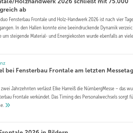
ntale/Holzhandwerk 2026 schließt mit 75.000
lgreich
ab
duo Fensterbau Frontale und Holz-Handwerk 2026 ist nach vier Tag
egangen. In den Hallen konnte eine beeindruckende Dynamik verzei
 um steigende Material- und Energiekosten wurde ebenfalls an viel
anz
l bei Fensterbau Frontale am letzten Messeta
 zwei Jahrzehnten verlässt Elke Harreiß die NürnbergMesse – das w
sterbau Frontale verkündet. Das Timing des Personalwechsels sorgt fü
e.
Frontale 2026 in
Bildern