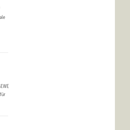
f
ale
 GEWE
für