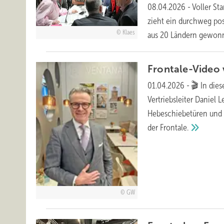
08.04.2026
-
Voller St
zieht ein durchweg pos
Klaes
aus 20 Ländern gewo
Frontale-Video
01.04.2026
-
🎬 In die
Vertriebsleiter Daniel
Hebeschiebetüren und 
der
Frontale.
GW