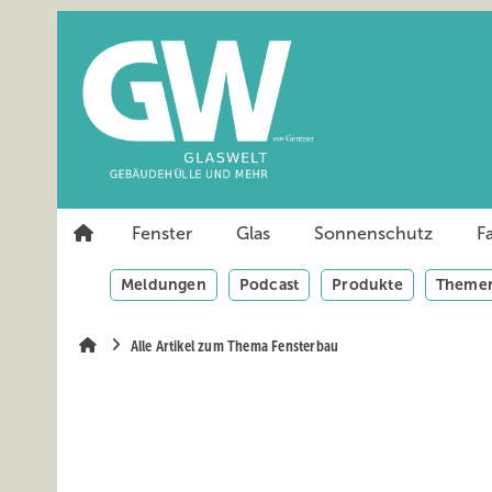
Springe
Springe
Springe
auf
auf
auf
Hauptinhalt
Hauptmenü
SiteSearch
Fenster
Glas
Sonnenschutz
F
Meldungen
Podcast
Produkte
Themen
Alle Artikel zum Thema Fensterbau