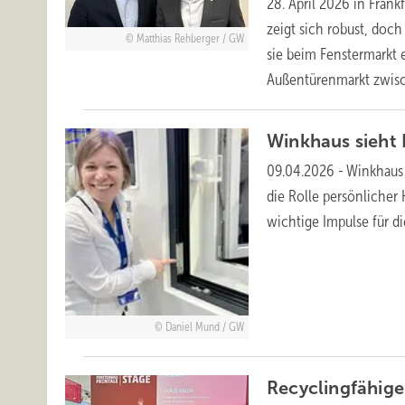
28. April 2026 in Fran
zeigt sich robust, doc
Matthias Rehberger / GW
sie beim Fenstermarkt
Außentürenmarkt zwis
Winkhaus sieht 
09.04.2026
-
Winkhaus 
die Rolle persönlicher
wichtige Impulse für 
Daniel Mund / GW
Recyclingfähig