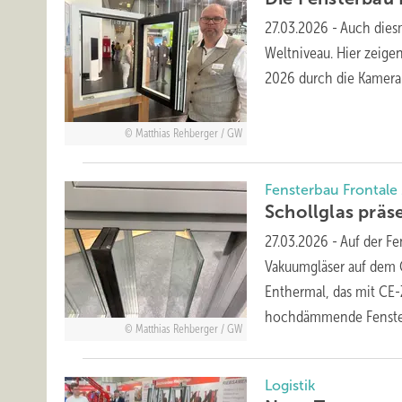
27.03.2026
-
Auch dies
Weltniveau. Hier zeige
2026 durch die Kamer
Matthias Rehberger / GW
Fensterbau Frontale
Schollglas präs
27.03.2026
-
Auf der Fe
Vakuumgläser auf dem 
Enthermal, das mit CE
hochdämmende Fenst
Matthias Rehberger / GW
Logistik