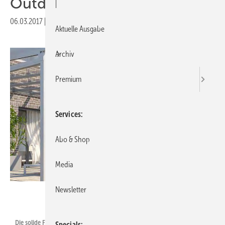
Outdoor weiter im Trend
|
06.03.2017
|
Veröffentlicht in
Ausgabe 03-2017
Aktuelle Ausgabe
Archiv
Premium
Services
Abo & Shop
Media
Newsletter
Foto: Leiner
Die solide Festverglasung Area Fix und die beweglichen Seitenelemente
Specials