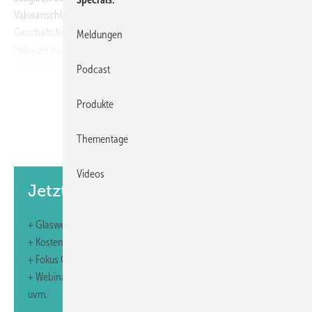
Vakuumschläuche werden ebenfalls ersetzt. Nach Aussage des
Geschäftsführers Peter Bunnenberg ist ein Umbau für die meisten
Meldungen
Hebegeräte möglich – die Baumaße ändern sich unwesentlich und
das Eigengewicht erhöht sich um etwa 10 kg. Zahlreiche Geräte sind
Podcast
bereits umgerüstet. Nach dem Umbau werden die Vakuum-
Hebegeräte nach den gesetzlichen Bestimmungen DIN EN 13155
Produkte
geprüft. Die Prüfung ist für ein Jahr gültig.
Thementage
Euro-Tech Vakuum-, Hebe- und Transporttechnik
Videos
72351 Geislingen; Tel. (0 74 33) 9 04 68-0
Jetzt weiterlesen und profitieren.
info@euro-tech-vacuum.de
;
http://www.euro-tech-vacuum.de
+ Glaswelt E-Paper-Ausgabe – jeden Monat neu
+ Kostenfreien Zugang zu unserem Online-Archiv
+ Fokus GW: Sonderhefte (PDF)
+ Webinare und Veranstaltungen mit Rabatten
uvm.