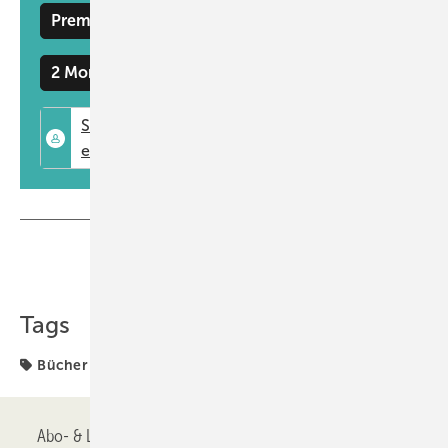
Premium Mitgliedschaft
2 Monate kostenlos testen
Teilen
Link kopieren
Tags
Bücher
Produkte
Tipps und Trends
Umbau
Abo- & Leserservice
AGB
Alle Inhalte chronologisch