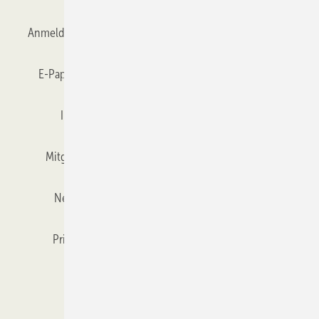
Anmelden
Anmeldung & Registrierung
Datenschutz
E-Paper
Gentner Verlag
GLASWELT abonnieren
Impressum
Karriere bei Gentner
Team
Mitgliedschaften und Engagement
Mediaservice
Newsletter
Objekt des Monats
RSS-Feed
Privacy Manager
Veranstaltungen / Webinare
Kataloge
© 2026 GLASWELT