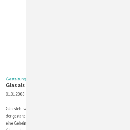
Gestaltung mit Recyclingglas
Glas als künstlerischer
Werkstoff
01.01.2008
-
Glas steht wie kaum ein anderes Material für Modernität. Dennoch ist
der gestalterische Umgang mit dem Werkstoff nach wie vor nahezu
eine Geheimwissenschaft. Birgit Botz zeigt, wie die Vermittlung von