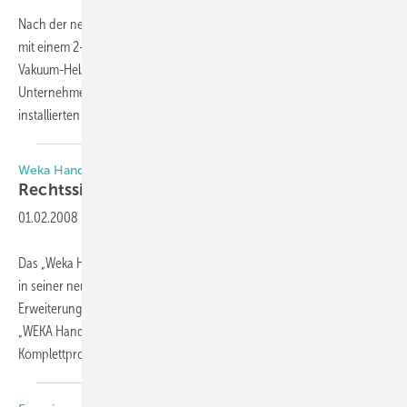
Nach der neuen EU Sicherheitsvorschrift müssen Vakuum-Hebegeräte
mit einem 2-Kreissystem ausgerüstet sein. Bei einem Umbau der
Vakuum-Hebegeräte bleibt die Tragfähigkeit erhalten. Das
Unternehmen Euro-Tech ersetzt bei der Umrüstung die bisher
installierten Saugplatten durch Saugplatten
mit...
Weka Handwerksbüro
Rechtssichere
Angebote
01.02.2008
-
Das „Weka Handwerksbüro“ ist überarbeitet worden und verfügt nun
in seiner neuen Version 7.0 über wertvolle Neuheiten und
Erweiterungen: Neben den aktualisierten Baupreisen für 2008 ist das
„WEKA Handwerksbüro“ jetzt auch unter Windows Vista lauffähig. Das
Komplettprogramm zur Erstellung
von...