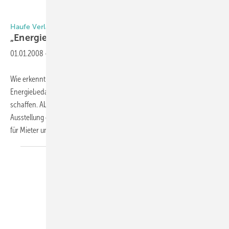
Haufe Verlag: Die EnEV für Gebäude
„Energieausweis“ erklärt die
Regeln
01.01.2008
-
Wie erkennt man am Immobilienmarkt Gebäude mit hohem
Energiebedarf? Energieausweise sollen hier mehr Transparenz
schaffen. Ab sofort regelt die neue Energiesparverordnung die
Ausstellung dieser Ausweise für Gebäude. Eine erfreuliche Neuerung
für Mieter und Immobilienkäufer, doch was
bedeutet...