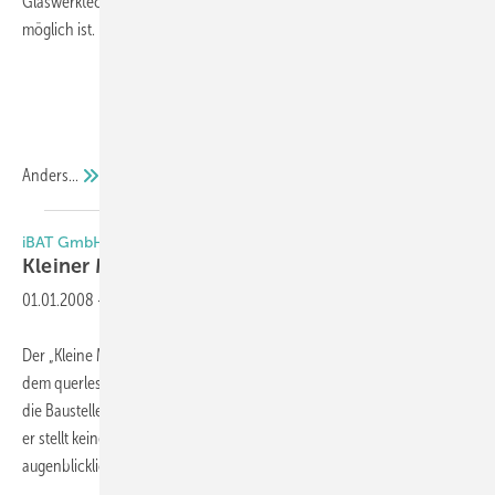
Glaswerktechniken an ein ungeschultes Publikum – auch Kinder –
möglich ist.
Anders...
iBAT GmbH und Hanno GmbH & Co.KG
Kleiner
Montagehelfer
01.01.2008
-
Der „Kleine Montagehelfer“ will dem Praktiker auf der Baustelle und
dem querlesenden Planer in aller Kürze einen groben Überblick über
die Baustellenmontage von Fenstern und Außentüren verschaffen –
er stellt keine neue Montagerichtlinie dar, sondern fasst nur den
augenblicklichen Stand
der...