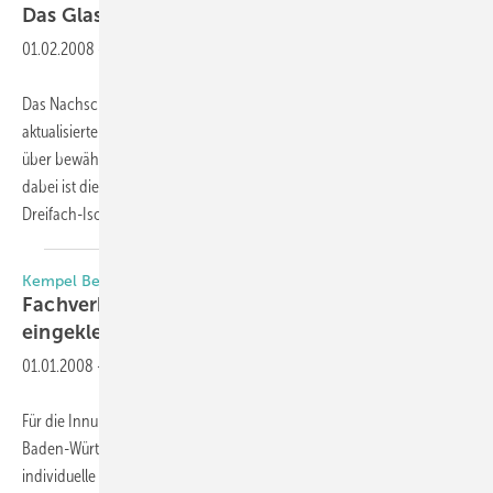
Das GlasHandbuch ist
da
01.02.2008
-
Das Nachschlagewerk des Flachglas MarkenKreises ist in einer neuen,
aktualisierten Auflage erhältlich und informiert im Taschenbuchformat
über bewährte sowie neue Produkte und Anwendungen. Erstmals
dabei ist diesmal das Produktprogramm KlimaschutzGlas. Die
Dreifach-Isoliergläser
weisen...
Kempel Berufsbekleidung
Fachverband Baden-Württemberg neu
eingekleidet
01.01.2008
-
Für die Innungsmitglieder des Fachverbands Glas Fenster Fassade
Baden-Württemberg entwickelte der Bekleidungsspezialist jetzt eine
individuelle Kollektion. Sie nimmt die Verbandsfarben Grün und Blau