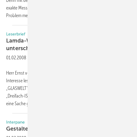
Denn mit dem neuen verlängerbaren Holzgliedermaßstab ist das
exakte Messen von Zwischenräumen zwischen 24 cm und 2,20 m kein
Problem mehr. Der Holzgliedermaßstab
von...
Leserbrief
Lamda-Wert für Kiefer- und Fichtenholz
­unterschiedlich?
01.02.2008
-
Herr Ernst von dem Fensterbauer Moser schrieb: Mit großem
Interesse lese ich gerne Fachzeitschriften, so auch die Zeitschrift
„GLASWELT“. In der Ausgabe 01/2008 Seite 14 + 15 las ich den Bericht
„Dreifach-ISO in der Praxis“. Dabei bin ich im vorletzten Abschnitt auf
eine Sache gestoßen, der
ich...
Interpane
Gestalten mit
Glas