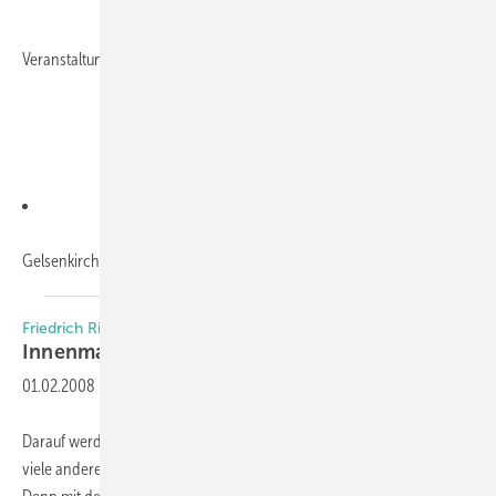
Veranstaltungsorte:
Gelsenkirchen, Wissenschaftspark,
21.2.2008...
Friedrich Richter Messwerkzeugfabrik
Innenmaße exakt
messen
01.02.2008
-
Darauf werden sich alle Fensterbauer und Türensetzer, aber auch
viele andere Handwerker, die mit Innenmaßen zu tun haben, freuen.