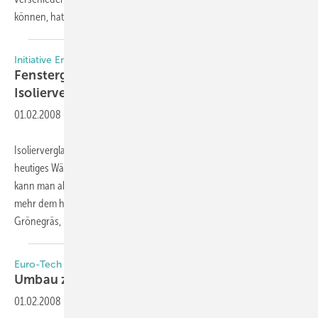
können, hat der Polymerspezialist
nun...
Initiative Energiesparen mit Glas
Fensterglas-Selbsttest entlarvt veraltete
Isolierverglasung
01.02.2008
-
Isolierverglasung aus der Zeit vor 1995 ist technisch überholt –
heutiges Wärmedämmglas dämmt dreimal besser. „Den alten Fenstern
kann man aber auf den ersten Blick nicht ansehen, dass sie nicht
mehr dem heutigen Stand der Technik entsprechen“, sagt Jochen
Grönegräs, Hauptgeschäftsführer
des...
Euro-Tech Vakuum-, Hebe- und Transporttechnik
Umbau zu einem 2-Kreissystem ist
möglich
01.02.2008
-