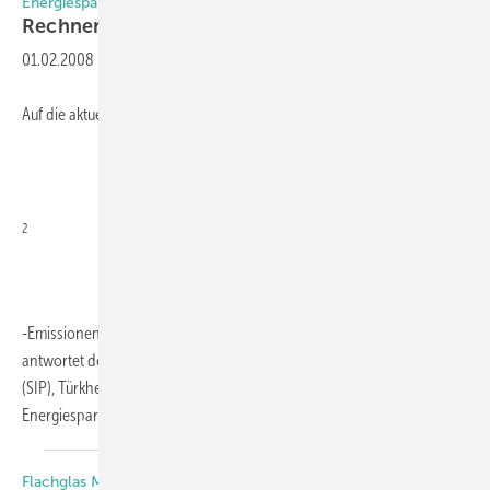
Energiesparrechner für System Brügmann und Salamander
Rechnen für Umwelt und
Geldbeutel
01.02.2008
-
Auf die aktuellen Themen Reduktion der CO
2
-Emissionen und immer weiter steigende Heizenergiekosten,
antwortet der Fenster-Profil-Hersteller Salamander Industrie-Produkte
(SIP), Türkheim, mit einem neuen, einfach zu bedienenden
Energiesparrechner. Damit haben
Fensterbauer...
Flachglas MarkenKreis