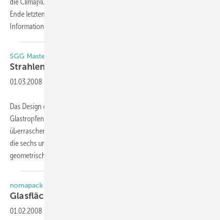
die Climaplus-Securit-Partner mit ihrer Aktion „Das kann Glas“. Seit
Ende letzten Jahres können Fachbetriebe kostenlos
Informationsmaterialien bestellen,
die...
SGG Master-Shine
Strahlende
Glastropfen
01.03.2008
-
Das Design des neuen Strukturglases SGG Master-Shine wirkt wie
Glastropfen auf mattem Untergrund und erscheint dadurch
überraschend glänzend. Es ist ein Gussglas aus der Reihe Masterglass,
die sechs unterschiedliche Muster umfasst. Die glänzenden
geometrischen Motive vor einem
matten...
nomapack Glaspads: „Klebepolster“ ganz ohne Kleber!
Glasflächen sicher und einfach
schützen
01.02.2008
-