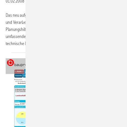
01.02.2008
-
Das neu aufgelegte Handbuch „Gestalten mit Glas“ bietet Architekten
und Verarbeitern aktuelle und ausführliche Informationen und
Planungshilfen zum Umgang mit dem Baustoff Glas. Das 405 Seiten
umfassende Kompendium zeigt aktualisierte Produktnormen,
technische Details der stark
erweiterten...