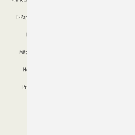
E-Paper
Gentner Verlag
GLASWELT abonnieren
Impressum
Karriere bei Gentner
Team
Mitgliedschaften und Engagement
Mediaservice
Newsletter
Objekt des Monats
RSS-Feed
Privacy Manager
Veranstaltungen / Webinare
Kataloge
© 2026 GLASWELT