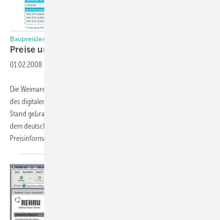
Baupreislexikon
Preise und
Rechtinfos
01.02.2008
-
Die Weimarer f:data GmbH hat turnusgemäß die Orientierungspreise
des digitalen Nachschlagewerkes „Baupreislexikon“ auf den neuesten
Stand gebracht, um die derzeitigen preislichen Entwicklungen auf
dem deutschen Baumarkt widerzuspiegeln. Das Baupreislexikon bietet
Preisinformationen für
mehrere...