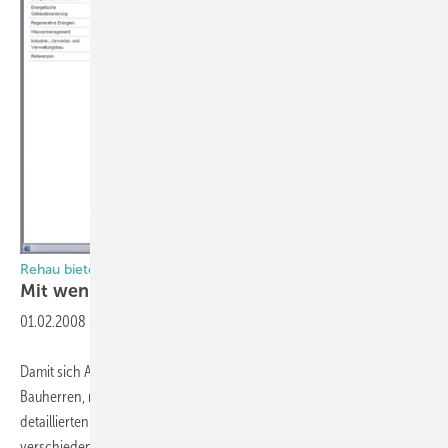
Rehau bietet „Gebäudekonfigurator“
Mit wenigen Klicks zu mehr
Energieeffizienz
01.02.2008
-
Damit sich Architekten und Planer, aber auch private und gewerbliche
Bauherren, mit nur wenigen Klicks bereits in der Entwurfsphase einen
detaillierten Überblick über die energetischen Auswirkungen
verschiedener Kombinationen von Rehau Systemen verschaffen