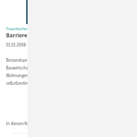
Fraunhofer Informationszentrum
Barrierearm
01.01.2008
-
Bestandsanpassung ist eine der wichtigsten Aufgaben für die
Bauwirtschaft in den nächsten Jahrzehnten. Wie aber können
Wohnungen so angepasst werden, dass Menschen dort auch im Alter
selbstbestimmt und selbstständig wohnen können?
In diesem Kompendium sind über 80
praxisgerechte...