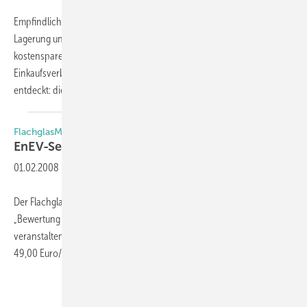
Empfindliche Glasoberflächen – wie schützt man sie am besten bei
Lagerung und Transport? Immer auf der Suche nach zeit- und
kostensparenden Ideen für die Kunden, hat der Marketing-und
Einkaufsverbund PackSynergy einen praktischen kleinen Helfer
entdeckt: die nomapack Glaspads –
ein...
FlachglasMarkenkreis
EnEV-Seminare im
Februar
01.02.2008
-
Der FlachglasMarkenkreis wird im Februar die Seminarreihe
„Bewertung von Glas und Fenster im Gebäudeenergieausweis“
veranstalten. Noch sind Plätze frei – die Teilnehmergebühr beträgt
49,00 Euro/Person.