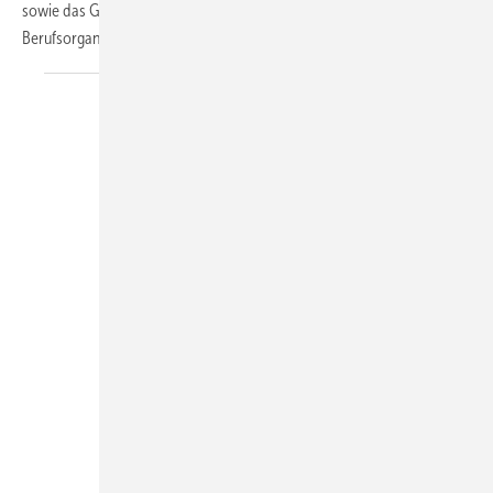
sowie das GFF-Logo auf und kommuniziert die Zugehörigkeit zu dieser
Berufsorganisation
nach...