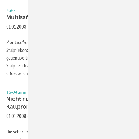
Fuhr
Multisafe 845 für
Stulptüren
01.01.2008
-
Montagefreundlichkeit und harmonische Türoptik sollen dieses neue
Stulptürkonzept mit einteiliger Schließleiste für Kunststofftüren mit
gegenüberliegender Beschlagnut auszeichnen. Weder für den
Stulpbeschlag noch für die Schließleiste sind Ausfräsungen
erforderlich. Selbst die Demontage
des...
TS-Aluminium-Profilsysteme GmbH & Co.KG
Nicht nur für Raucher: Funktionsräume aus
Kaltprofilen
01.01.2008
-
Die schärferen Gesetze für Raucher in öffentlichen Räumen haben zu