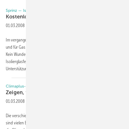
Sprinz — Isolierglas
Kostenloser
Energiespar-Rechner
01.03.2008
-
Im vergangenen Jahr sind die Preise für Heizöl um rund 32 Prozent
und für Gas um 15 bis 20 Prozent gestiegen. Heizen wird immer teurer.
Kein Wunder, dass Energiesparmaßnahmen wie Erneuerung der
Isolierglasfenster für den Verbraucher immer wichtiger werden. Zur
Unterstützung des
Kundengesprächs...
Climaplus-Securit-Partner
Zeigen, was Glas alles
kann
01.03.2008
-
Die verschiedenen Zusatzfunktionen und Einsatzgebiete von Glas
sind vielen Bauherren immer noch unbekannt. Diese Lücke schließen