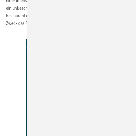
einer intensiven Diskussion darüber geführt, wie Raucher dennoch
ein unbeschwerter, genussreicher Aufenthalt zum Beispiel in einem
Restaurant ermöglicht werden kann. TS Aluminium bietet für diesen
Zweck das Profilsystem
der...