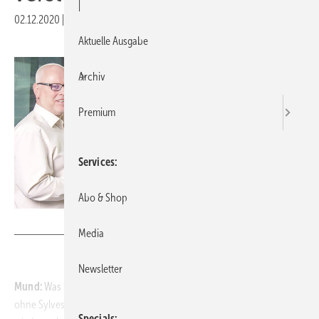
|
02.12.2020
|
Veröffentlicht in
Ausgabe 12-2020
Aktuelle Ausgabe
Archiv
Premium
Services
Abo & Shop
Foto: GLASWELT
Media
Newsletter
Mund:
Was für ein Jahr, das wir bald in manchen Teilen der Republik
ohne Sylvesterkracher verabschieden werden! Ohne das C-Wort hier
Specials