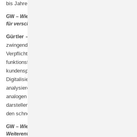
bis Jahre.
GW –
Wie flexibel ist Ihre modulare Systemarchitektur
für verschiedene Betriebsanforderungen?
Gürtler –
Alle zwölf verfügbaren Module sind ohne
zwingende Abhängigkeiten oder Komplettpaket-
Verpflichtungen vollständig eigenständig
funktionsfähig. Diese Flexibilität ermöglicht es uns,
kundenspezifisch dort zu beginnen, wo der größte
Digitalisierungsnutzen erzielt werden kann. Wir
analysieren gemeinsam mit dem Betrieb, welche
analogen Prozesse die kritischsten Effizienzbarrieren
darstellen, und setzen gezielt bei den Modulen an, die
den schnellsten Return on Investment versprechen.
GW –
Wie gestalten Sie die kontinuierliche
Weiterentwicklung Ihrer gemeinsamen Lösung?