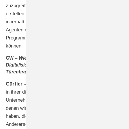
zuzugreifen und intelligente Auswertungen zu
erstellen. Unser ambitioniertes Ziel ist es, dass Nutzer
innerhalb der nächsten sechs Monate eigene KI-
Agenten ohne externe Tools oder komplexe
Programmierung direkt im ERP-System erstellen
können.
GW –
Wie bewerten Sie den aktuellen
Digitalisierungsstand der Fenster- und
Türenbranche?
Gürtler –
Die Branche präsentiert sich sehr heterogen
in ihrer digitalen Entwicklung. Einerseits gibt es
Unternehmen, die noch stark analog arbeiten und bei
denen wir in der Argumentation Herausforderungen
haben, die Vorteile der Digitalisierung zu vermitteln.
Andererseits erlebe ich Betriebe, die mich mit ihrer