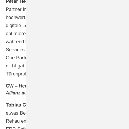
Peter Hertlein –
Wir haben erkannt, dass unsere
Partner im Handwerk mehr brauchen als nur
hochwertige Profile. Sie benötigen durchgängige
digitale Lösungen, die ihren gesamten Betriebsablauf
optimieren. Idalabs bringt die ERP-Expertise mit,
während wir die Branchenkenntnisse und digitalen
Services beisteuern. Zusammen schaffen wir als All in
One Partner eine Lösung, die es in dieser Form noch
nicht gab – eine integrierte Plattform für Fenster- und
Türenprofis.
GW –
Herr Gürtler, wie sehen Sie diese strategische
Allianz aus Sicht von Idalabs?
Tobias Gürtler –
Diese Partnerschaft ist tatsächlich
etwas Besonderes in der Branche. Gemeinsam mit
Rehau entwickeln wir eine handwerksspezifische