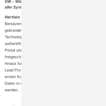
GW –
Wie realisieren Sie technisch die Integration
aller Systemkomponenten?
Hertlein –
Wir haben eine einheitliche
Benutzeroberfläche entwickelt. Sie ist Rehau-
gebrandet und funktioniert über Single-Sign-On-
Technologie. Konkret bedeutet das: Der Nutzer
authentifiziert sich einmalig über das Rehau Connect+
Portal und erhält dann direkten Zugang zu allen für ihn
freigeschalteten Services und Modulen. Darüber
hinaus haben wir unser Lead-Management-Tool Rehau
Lead Pro in das ERP-System integriert, sodass vom
ersten Kundenkontakt bis zur Auftragsabwicklung alle
Daten in einem geschlossenen System verarbeitet
werden.