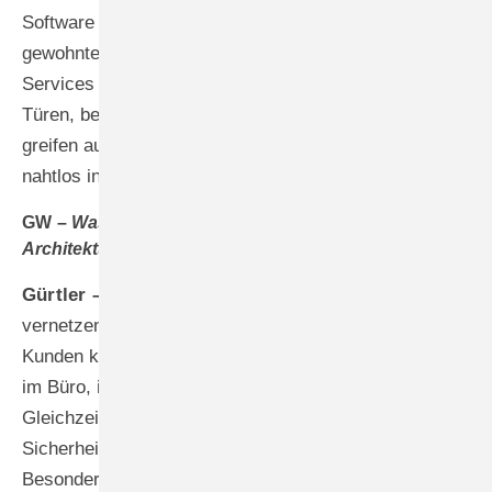
Software können Fensterhersteller direkt aus ihrer
gewohnten Arbeitsumgebung auf all diese digitalen
Services zugreifen. Sie konfigurieren Fenster und
Türen, bestellen Material, verfolgen Lieferungen und
greifen auf technische Dokumentationen zu. ­Alles ist
nahtlos in ihre Arbeitsabläufe integriert.
GW –
Was sind die Vorteile der cloudbasierten
Architektur?
Gürtler –
Die Cloud ermöglicht uns, alle Prozesse zu
vernetzen und trotzdem flexibel zu bleiben. Unsere
Kunden können von überall auf ihre Daten zugreifen:
im Büro, in der Werkstatt oder beim Kunden vor Ort.
Gleichzeitig sorgen wir für höchste
Sicherheitsstandards und automatische Updates. Das
Besondere an unserer gemeinsamen Lösung mit