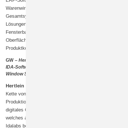
ERP-Software, die weit über herkömmliche
Warenwirtschaftssysteme hinausgeht. Im
Gesamtsystem Rehau Connect+ werden unsere ERP-
Lösungen intelligent integriert. Das bedeutet: Ein
Fensterbaubetrieb hat alle Möglichkeiten in einer
Oberfläche, von der Kundenakquise über die
Produktkonfiguration bis zur Auftragsabwicklung.
GW –
Herr Hertlein, wie funktioniert die Integration der
IDA-Software in die Software-Umgebung von Rehau
Window Solutions?
Hertlein –
Unser initialer Gedanke war, die digitale
Kette von den Angebotsanfragen des Kunden bis in die
Produktion zu schließen. Rehau Connect+ ist unser
digitales Ökosystem für unsere Partner und Kunden,
welches auch das Rehau-ERP in Kooperation mit
Idalabs beinhaltet. Durch die Integration der IDA-ERP-