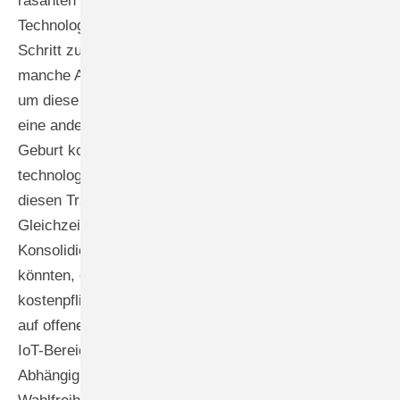
rasanten technologischen Entwicklungen wie Cloud-
Technologie, künstliche Intelligenz oder IoT-Integration
Schritt zu halten. Ich kann nachvollziehen, warum sich
manche Anbieter für Zusammenschlüsse entscheiden,
um diese Innovationskraft zu gewinnen. Idalabs hat
eine andere Situation: Dank der Gunst der späten
Geburt kommen wir nativ aus der Cloud und sind
technologisch auf dem neuesten Stand. Wir müssen
diesen Transformationsprozess nicht durchlaufen.
Gleichzeitig sehen wir die Gefahr, dass durch diese
Konsolidierung geschlossene Systeme entstehen
könnten, die Schnittstellen limitieren oder
kostenpflichtig machen. Deshalb setzen wir bewusst
auf offene Standards und APIs, ähnlich wie Matter im
IoT-Bereich. Unsere Partner sollen nie in
Abhängigkeiten geraten, sondern immer die