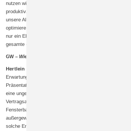
nutzen wir mittlerweile auch KI-Anwendungen
produktiv. Beispielsweise habe ich erst kürzlich
unsere Allgemeinen Geschäftsbedingungen per KI-Tool
optimieren lassen. Die Kooperation hat uns also nicht
nur ein ERP-System gebracht, sondern unsere
gesamte digitale Kompetenz erweitert.
GW –
Wie bewerten Sie die Marktakzeptanz?
Hertlein –
Die Marktresonanz übertrifft unsere
Erwartungen deutlich. In der kurzen Zeit seit der
Präsentation im Rahmen der Frontale 2026 haben wir
eine ungewöhnlich hohe Anzahl an
Vertragsabschlüssen realisiert. Für
Fensterbausoftware im ERP-Segment ist das
außergewöhnlich. Normalerweise erstrecken sich
solche Entscheidungsprozesse über mehrere Monate