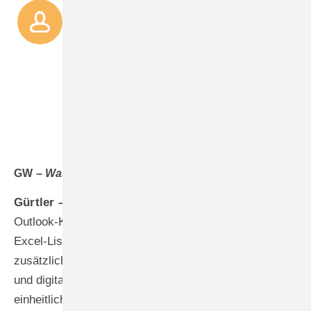
Aus struktureller Sicht ist
das die beste Investition,
die wir seit ­langem in
Software getätigt haben.
Matthias Schramm
GW –
Was bedeutet das für den Kunden?
Gürtler –
Früher wurden Kundendienst-Monteure über
Outlook-Kalender geplant, Fenster-Monteure über
Excel-Listen organisiert – oft ergänzt durch
zusätzliche Karten an der Bürowand. Diese analogen
und digitalen Insellösungen sind mit IDA in einem
einheitlichen System zusammengeführt. Dadurch