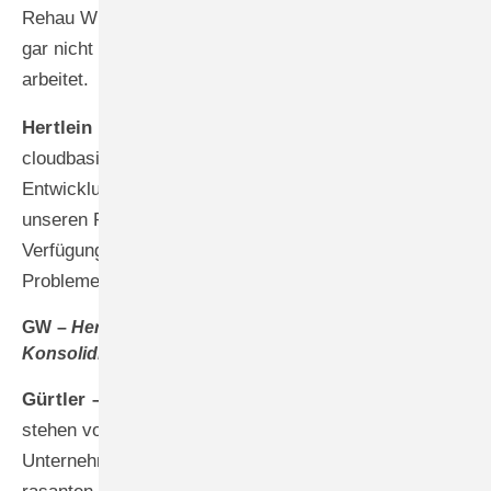
Rehau Window Solutions ist, dass der Fensterbauer
gar nicht merkt, dass er mit verschiedenen Systemen
arbeitet.
Hertlein –
Für uns als Systemgeber ist die
cloudbasierte Vernetzung eine strategische
Entwicklung, die wir seit Jahren forcieren. Wir können
unseren Partnern in Echtzeit neue Services zur
Verfügung stellen, Produktdaten aktualisieren und bei
Problemen sofort unterstützen.
GW –
Herr Gürtler, wie bewerten Sie die aktuelle
Konsolidierung auf dem Fenstersoftware-Markt?
Gürtler –
Kleinere Fensterbausoftware-Anbieter
stehen vor der Herausforderung, dass sie als einzelne
Unternehmen nicht die Ressourcen haben, um mit den