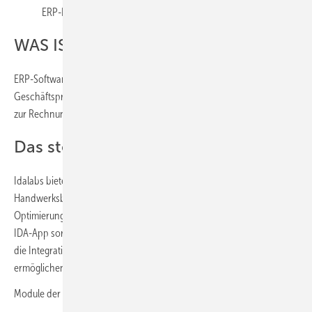
ERP-Lösungen für das Handwerk spezialisiert hat
WAS IST ERP-SOFTWARE?
ERP-Software steht für „Enterprise Ressource ­Planning“: Sie vernetzt
Geschäftsprozesse von der Kundenakquise über die Produktion bis
zur Rechnungsstellung in einem zentralen System.
Das steckt hinter IdaLabs
Idalabs bietet mit der ERP-Software IDA eine speziell für
Handwerksbetriebe entwickelte Lösung zur Digitalisierung und
Optimierung aller Betriebsprozesse – vom Büro bis zur Baustelle. Die
IDA-App sorgt für mobile Flexibilität, während clevere Schnittstellen
die Integration bestehender Tools und Softwarelösungen
ermöglichen.
Module der ERP-Software IDA: