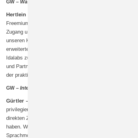
GW –
Was kostet die Lösung den Fensterbauer?
Hertlein –
Wir verfolgen einen kundenfreundlichen
Freemium-Ansatz. Die Basis-Plattform mit digitalem
Zugang und Single-Sign-On-Funktionalität stellen wir
unseren Kunden kostenfrei zur Verfügung. Für
erweiterte Module arbeiten wir partnerschaftlich mit
Idalabs zusammen und sprechen gemeinsam Kunden
und Partner an. So minimieren wir Einstiegshürden,
der praktische Mehrwert wird gleich offensichtlich.
GW –
Integrieren Sie KI-Funktionen?
Gürtler –
Als ERP-Anbieter befinden wir uns in einer
privilegierten Position für KI-Anwendungen, da wir
direkten Zugang zu strukturierten Unternehmensdaten
haben. Wir entwickeln derzeit Schnittstellen, die es
Sprachmodellen ermöglichen, direkt auf ERP-Daten