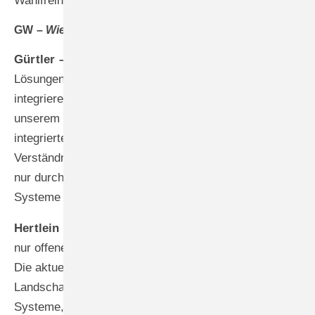
Wahlfreiheit behalten.
GW –
Wie wichtig ist die Systemoffenheit?
Gürtler –
Unser Fokus liegt auf durchgängigen
Lösungen, die innovative Branchenlösungen nahtlos
integrieren können. Diese Philosophie ist bereits in
unserem Firmennamen verankert: IDA steht für
integrierte Datenbankanwendung und spiegelt unser
Verständnis wider, dass erfolgreiche Digitalisierung
nur durch intelligente Vernetzung bestehender
Systeme gelingt.
Hertlein –
Aus unserer Sicht können sich langfristig
nur offene Systemarchitekturen am Markt behaupten.
Die aktuelle Konsolidierung in der Fenstersoftware-
Landschaft birgt durchaus die Gefahr geschlossener
Systeme, die Kunden in Abhängigkeiten führen