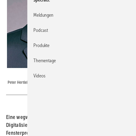
Meldungen
Podcast
Produkte
Thementage
Foto: Rehau Window Solutions
Videos
Peter Hertlein
Eine wegweisende Dreiecks-Partnerschaft zeigt, wie die
Digitalisierung im Fensterbau zum Erfolgstreiber für
Fensterprofis wird: Idalabs und Rehau Window Solutions