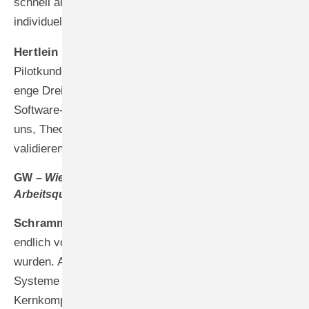
schnell auf unsere Anforderungen und setzen
individuelle Programmierungen zeitnah um.
Hertlein –
Matthias Schramm war von Beginn an als
Pilotkunde in der Entwicklung eingebunden. Diese
enge Dreiecks-Kooperation zwischen Systemanbieter,
Software-Entwickler und Praxispartner ermöglichte es
uns, Theorie und Praxis parallel zu entwickeln und zu
validieren.
GW –
Wie wirkt sich die Digitalisierung auf die
Arbeitsqualität Ihrer Mitarbeiter aus?
Schramm –
Unsere Mitarbeiter sind begeistert, da sie
endlich von zeitraubenden Routinetätigkeiten befreit
wurden. Anstatt Daten redundant in verschiedene
Systeme einzugeben, können sie sich auf ihre
Kernkompetenzen konzentrieren: qualifizierte