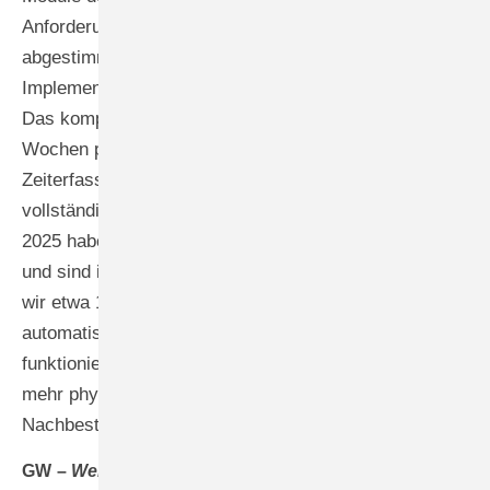
Anforderungen unseres 80-Mitarbeiter-Betriebs
abgestimmt sind. Die
Implementierungsgeschwindigkeit war beeindruckend:
Das komplette Personalmodul haben wir binnen vier
Wochen produktiv eingeführt, inklusive digitaler
Zeiterfassung über Tablets für alle Mitarbeiter und
vollständig digitalisierter Personalakten. Im September
2025 haben wir mit der Warenwirtschaft angefangen
und sind im Mai 2026 fertig geworden. Heute haben
wir etwa 1600 Artikel digital erfasst und mit
automatischen Bestellkarten versehen. Das System
funktioniert so effizient, dass wir theoretisch nicht
mehr physisch ins Lager müssen, um
Nachbestellungen zu koordinieren.
GW –
Welche weiteren ERP-Funktionen haben Sie in