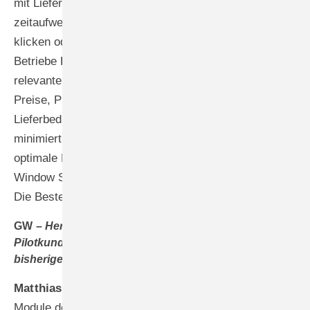
mit Lieferanten einfach und effizient. Anstatt sich
zeitaufwendig durch verschiedene Webshops zu
klicken oder lange Telefonate zu führen, legen
Betriebe Bestellungen direkt in der IDA an. Alle
relevanten Daten wie Artikelstammdaten, aktuelle
Preise, Preisentwicklungen, Bestellhistorien oder
Lieferbedingungen haben sie jederzeit griffbereit. Das
minimiert den Aufwand im Einkauf und sichert
optimale Konditionen. Bei der Partnerschaft mit Rehau
Window Solutions zeigt sich das besonders deutlich:
Die Bestellung läuft nahtlos aus dem System heraus.
GW –
Herr Schramm, welche Module haben Sie als
Pilotkunde bereits implementiert und wie sind Ihre
bisherigen Erfahrungen?
Matthias Schramm –
Wir setzen verschiedene
Module der IDA-Software ein, die exakt auf die