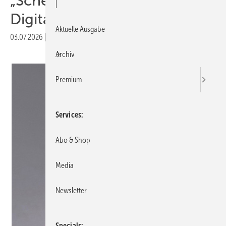
„Scheut euch nicht vor der
|
Digitalisierung!“
Aktuelle Ausgabe
03.07.2026
|
Veröffentlicht in
Ausgabe 07-2026
|
Druckvorschau
Archiv
Premium
Services
Abo & Shop
Media
Newsletter
Specials