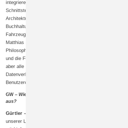
integrieren wir alle vorhandenen Tools über intelligente
Schnittstellen direkt in die IDA-Plattform. Unsere API-
Architektur bindet Lösungen wie Konstruktions- und
Buchhaltungssoftware, Datenbanken, IoT-Geräte,
Fahrzeugtelematik oder Cloud-Services ein. Bei
Matthias Schramm demonstrieren wir diese
Philosophie exemplarisch: Er nutzt weiterhin ­Logikal
und die Fensterbausoftware Rehau Fabricate (REF),
aber alle Prozesse laufen ohne Medienbrüche oder
Datenverluste über eine einheitliche, zentrale
Benutzeroberfläche.
GW –
Wie sieht es mit der Vernetzung der Lieferanten
aus?
Gürtler –
Das ist ein weiterer entscheidender Vorteil
unserer Lösung. Mit IDA gelingt auch die Vernetzung