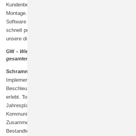
Kundenberatung, präzise Fertigung und professionelle
Montage. Die intuitive Benutzerführung der IDA-
Software ermöglicht es auch neuen Mitarbeitern,
schnell produktiv zu werden und sich nahtlos in
unsere digitalisierten Arbeitsabläufe zu integrieren.
GW –
Wie hat sich die Entwicklung auf Ihren
gesamten Digitalisierungsgrad ausgewirkt?
Schramm –
Durch die vollzogenen
Implementierungen haben wir eine deutliche
Beschleunigung unserer digitalen Transformation
erlebt. Tools wie Miro Board für die strategische
Jahresplanung oder Slack für die interne
Kommunikation wurden uns im Rahmen der
Zusammenarbeit vorgestellt und sind heute fester
Bestandteil unserer Arbeitsabläufe. Darüber hinaus