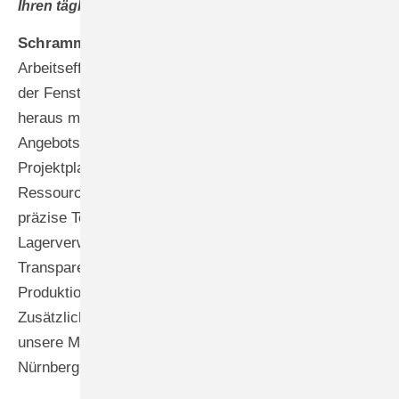
Ihren täglichen Betriebsablauf integriert?
Schramm –
Die Integration von Connect+ hat unsere
Arbeitseffizienz erheblich gesteigert. Die Konfiguration
der Fenster und Türen ist direkt aus der Plattform
heraus möglich, um sie dann für die
Angebotserstellung automatisch zu übertragen. Das
Projektplanungsmodul ermöglicht uns die optimale
Ressourcenverteilung unserer 80 Mitarbeiter und eine
präzise Terminkoordination. Die integrierte
Lagerverwaltung verschafft uns permanente
Transparenz über alle Materialbestände, während das
Produktionsmodul unsere gesamte Fertigung steuert.
Zusätzlich koordiniert die Montageverwaltung effizient
unsere Montageteams in der gesamten Region hier in
Nürnberg.