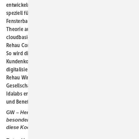
entwickeln in Kooperation ein digitales Ökosystem
speziell für die Fensterbranche, während Schramm
Fensterbau als innovativer Pilotkunde beweist, dass die
Theorie auch in der Praxis funktioniert. Die
cloudbasierte Lösung vereint Fensterbausoftware und
Rehau Connect+ inklusive digitalen Services und Tools.
So wird die komplette Wertschöpfungskette vom ersten
Kundenkontakt bis zur Montage durchgängig
digitalisiert. Die Interview-Partner Peter Hertlein von
Rehau Window Solutions, geschäftsführender
Gesellschafter Matthias Schramm und Tobias Gürtler von
Idalabs erläutern in diesem Beitrag die Zusammenhänge
und Benefits.
GW –
Herr Hertlein, Rehau und Idalabs haben eine
besondere Partnerschaft geschlossen. Was macht
diese Kooperation so einzigartig?