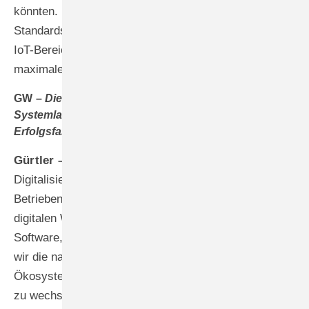
könnten. Deshalb setzen wir strategisch auf offene
Standards, vergleichbar mit dem Matter-Standard im
IoT-Bereich. Diese Offenheit sichert unseren Partnern
maximale Flexibilität und Zukunftsfähigkeit.
GW –
Die Integration in bestehende
Systemlandschaften ist offensichtlich ein kritischer
Erfolgsfaktor?
Gürtler –
Das ist tatsächlich ein Kernpunkt unserer
Digitalisierungsphilosophie. Die Realität in den
Betrieben zeigt: Viele arbeiten bereits mit etablierten
digitalen Werkzeugen oder branchenspezifischer
Software, die sich bewährt haben. Mit IDA schaffen
wir die nahtlose Vernetzung ihres gesamten digitalen
Ökosystems. Anstatt zwischen isolierten Digitalinseln
zu wechseln und Daten mehrfach zu pflegen,