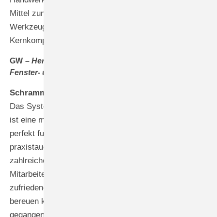
Mittel zum Zweck, nicht das Ziel. Digitalisierung ist ein
Werkzeug, das dem Handwerk mehr Zeit für seine
Kernkompetenz verschafft.
GW –
Herr Schramm, welchen Rat geben Sie anderen
Fenster- und Türenunternehmen?
Schramm –
Scheut euch nicht vor der Digitalisierung!
Das System von Rehau Window Solutions und Idalabs
ist eine maßgeschneiderte Branchenlösung, die
perfekt funktioniert. Es handelt sich um ein
praxistaugliches Werkzeug, das den Arbeitsalltag an
zahlreichen Stellen spürbar erleichtert. Unsere
Mitarbeiter sind motivierter, unsere Kunden
zufriedener und wir arbeiten deutlich effizienter. Wir
bereuen keine Sekunde, diesen mutigen Schritt
gegangen zu sein – im Gegenteil, wir hätten ihn gerne