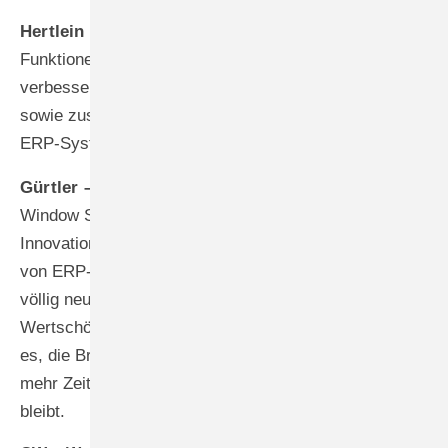
Hertlein –
Aktuell entwickeln wir erweiterte KI-
Funktionen für die Produktionsoptimierung,
verbesserte Mobile-Applikationen für die Montage
sowie zusätzliche digitale Services, die nahtlos in das
ERP-System integriert werden.
Gürtler –
Die strategische Partnerschaft mit Rehau
Window Solutions eröffnet uns
Innovationsmöglichkeiten. Durch die enge Verzahnung
von ERP-System und Herstellerdaten erreichen wir
völlig neue Automatisierungsgrade in der
Wertschöpfungskette. Unser übergeordnetes Ziel ist
es, die Branche so intelligent zu digitalisieren, dass
mehr Zeit für die Kernkompetenzen in den Betrieben
bleibt.