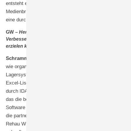
entsteht eine nahtlose Prozesskette ohne
Medienbrüche, was Doppeleingaben eliminiert und
eine durchgängige Datentransparenz schafft.
GW –
Herr Schramm, haben Sie messbare
Verbesserungen durch das integrierte ERP-System
erzielen können?
Schramm –
Jeder, der uns besucht ist beindruckt,
wie organisiert und geordnet jetzt alles durch das
Lagersystem ist. Früher arbeiteten wir mit zahlreichen
Excel-Listen und isolierten Insellösungen, die nun
durch IDA ersetzt wurden. Aus struktureller Sicht ist
das die beste Investition, die wir seit langem in
Software getätigt haben. Besonders schätzen wir auch
die partnerschaftliche Zusammenarbeit: Idalabs und
Rehau Window Solutions reagieren außerordentlich