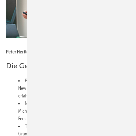
Foto: Rehau Window Solutions
Peter Hertlein im Austausch mit CR Daniel Mund
Die Gesprächs­partner
Peter Hertlein, Head of Business Unit Digital Solutions and
New Business Development, Rehau Window Solutions,
erfahren in Produktentwicklung und Innovation Management
Matthias Schramm: Führt gemeinsam mit seinem Bruder
Michael das 80-Mitarbeiter-Familienunternehmen Schramm
Fensterbau
Tobias Gürtler, Geschäftsführer und Gesellschafter Idalabs:
Gründete 2017 das Kieler Software-Unternehmen, das sich auf