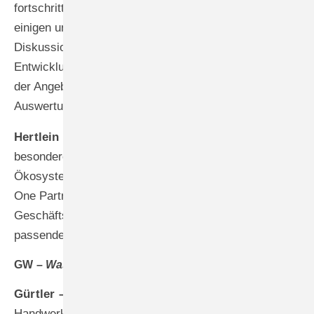
fortschrittlichen digitalen Vision beeindrucken. Mit
einigen unserer Kunden führe ich intensive
Diskussionen über den KI-Einsatz – konkret über die
Entwicklung von KI-Agenten für die Automatisierung
der Angebotserstellung oder die intelligente
Auswertung komplexer Vergabeunterlagen.
Hertlein –
Als Systemgeber sehen wir uns in der
besonderen Verantwortung, ein umfassendes digitales
Ökosystem zu entwickeln. Unser Anspruch als All in
One Partner ist es, für jedes individuelle
Geschäftsmodell und jeden Entwicklungsstand
passende Lösungen anzubieten.
GW –
Was ist Ihr Appell an die Branche?
Gürtler –
Wir wollen echten Mehrwert für das
Handwerk schaffen, Technologie ist für uns dabei