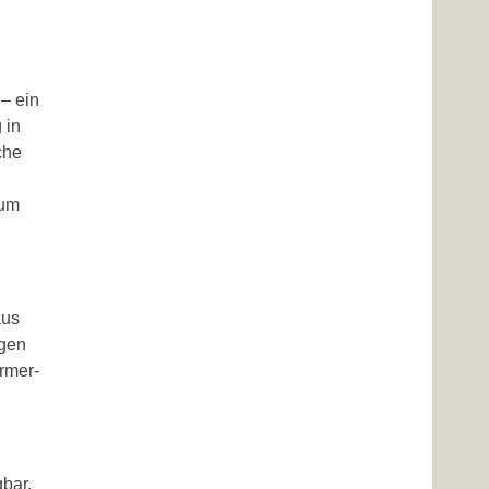
– ein
 in
che
tum
aus
rgen
rmer-
bar.