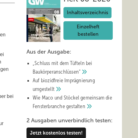
Inhaltsverzeichnis
Einzelheft
bestellen
ren
Aus der Ausgabe:
ei
n
„Schluss mit d em Tüfteln bei
ngen
Baukörperanschlüssen“
Auf biozidfreie Imprägnierung
umgestellt
ber bei
Wie Maco und Stöckel gemeinsam die
Fensterbranche
gestalten
2 Ausgaben unverbindlich testen:
ur
Jetzt kostenlos testen!