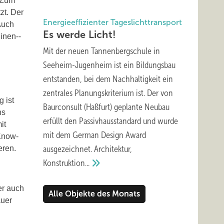
. Zum
zt. Der
Energieeffizienter Tageslichttransport
Auch
Es werde
Licht!
inen-­
Mit der neuen Tannenbergschule in
Seeheim-Jugenheim ist ein Bildungsbau
entstanden, bei dem Nachhaltigkeit ein
zentrales Planungskriterium ist. Der von
 ist
Baurconsult (Haßfurt) geplante Neubau
ns
erfüllt den Passivhausstandard und wurde
it
mit dem German Design Award
 Know-
eren.
ausgezeichnet. Architektur,
Konstruktion...
er auch
Alle Objekte des Monats
auer