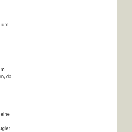
d
nium
 um
rn, da
 eine
ugier