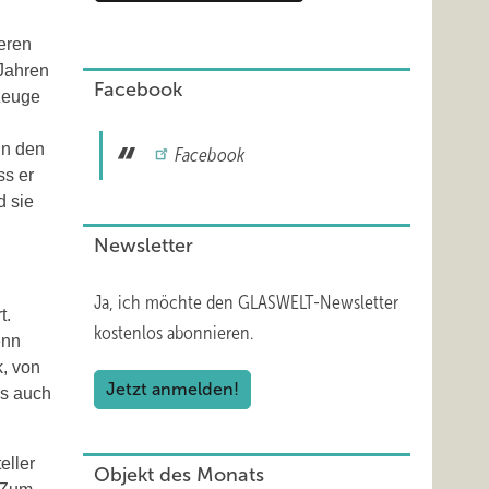
eren
 Jahren
Facebook
zeuge
in den
Facebook
ss er
d sie
Newsletter
Ja, ich möchte den GLASWELT-Newsletter
t.
kostenlos abonnieren.
enn
k, von
Jetzt anmelden!
ls auch
eller
Objekt des Monats