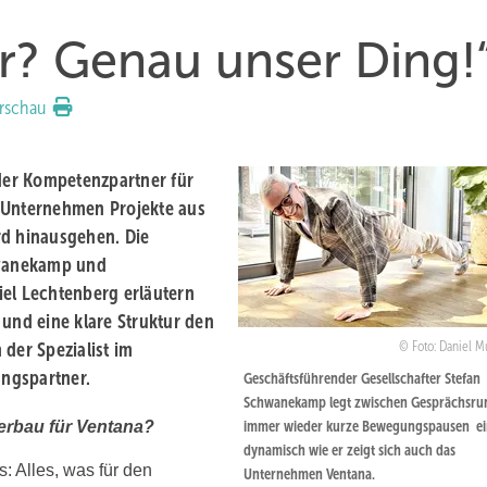
r? Genau unser Ding!
rschau
 der Kompetenzpartner für
s Unternehmen Projekte aus
rd hinausgehen. Die
hwanekamp und
iel Lechtenberg erläutern
 und eine klare Struktur den
er Spezialist im
Foto: Daniel 
ungspartner.
Geschäftsführender Gesellschafter Stefan
Schwanekamp legt zwischen Gesprächsru
erbau für Ventana?
immer wieder kurze Bewegungspausen ei
dynamisch wie er zeigt sich auch das
: Alles, was für den
Unternehmen Ventana.