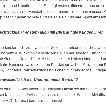
unsere Kunden bieten diese aber einen entscheidenden Vorteil
pitzen- und Rundfräsen für Schrägfenster millimetergenau umset
etwas, das viele Fensterhersteller manuell erledigen müssen. 
tzer für jeden Winkel sind Beispiele für unsere Spezialmasch
rechteckigen Fenstern auch mit Blick auf die Kunden Ihrer
erfenster nicht zum täglichen Geschäft. Entsprechend schwierig
zuschätzen. Wir kommen in diesen Fällen mit unseren Kunden i
fwände im Detail. Für viele ist schnell der Unterschied und dam
 auch die Kommunikation zu ihren Kunden einfacher. Mit unserem
 Sonderbau wirtschaftlich und sicher in ihr Angebot zu integri
ntwickelt sich der Unternehmens-Bereich?
ir einen Großteil unseres Aluminium-Umsatzes mit Schüco, ab
 langfristiges Ziel ist es, dass wir uns in der Welt der Metallb
 im PVC-Bereich bereits gelungen ist.