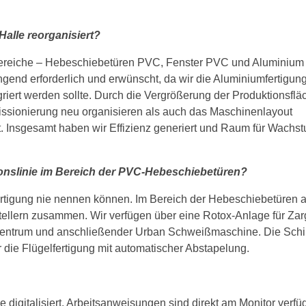
Halle reorganisiert?
sbereiche – Hebeschiebetüren PVC, Fenster PVC und Aluminium 
gend erforderlich und erwünscht, da wir die Aluminiumfertigung
iert werden sollte. Durch die Vergrößerung der Produktionsflä
­sionierung neu organisieren als auch das Maschinenlayout
rt. Insgesamt haben wir Effizienz generiert und Raum für Wachs
ionslinie im Bereich der PVC-Hebeschiebetüren?
ertigung nie nennen können. Im Bereich der Hebeschiebetüren 
tellern zusammen. Wir verfügen über eine Rotox-Anlage für Za
entrum und anschließender Urban Schweißmaschine. Die Schi
r die Flügelfertigung mit automatischer Abstapelung.
digitalisiert. Arbeitsanweisungen sind direkt am Monitor verfüg