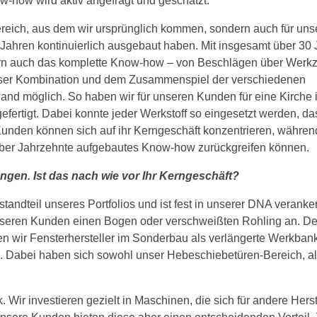
-how wird aktiv angefragt und geschätzt.
Bereich, aus dem wir ursprünglich kommen, sondern auch für uns
Jahren kontinuierlich ausgebaut haben. Mit insgesamt über 30
ndern auch das komplette Know-how – von Beschlägen über Werk
ieser Kombination und dem Zusammenspiel der verschiedenen
and möglich. So haben wir für unseren Kunden für eine Kirche 
ertigt. Dabei konnte jeder Werkstoff so eingesetzt werden, da
Kunden können sich auf ihr Kerngeschäft konzentrieren, währen
ber Jahrzehnte aufgebautes Know-how zurückgreifen können.
ngen. Ist das nach wie vor Ihr Kerngeschäft?
tandteil unseres Portfolios und ist fest in unserer DNA veranker
 unseren Kunden einen Bogen oder verschweißten Rohling an. D
en wir Fensterhersteller im Sonderbau als verlängerte Werkban
ng. Dabei haben sich sowohl unser Hebeschiebetüren-Bereich, a
 Wir investieren gezielt in Maschinen, die sich für andere Herst