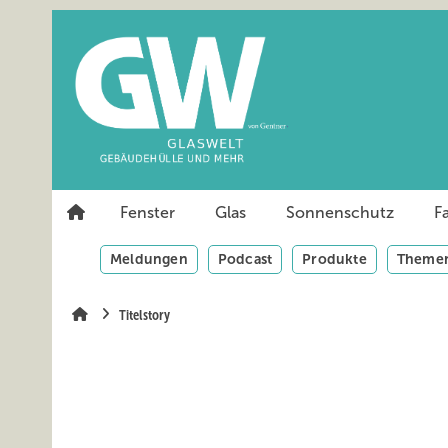
Springe
Springe
Springe
auf
auf
auf
Hauptinhalt
Hauptmenü
SiteSearch
Fenster
Glas
Sonnenschutz
F
Meldungen
Podcast
Produkte
Themen
Titelstory