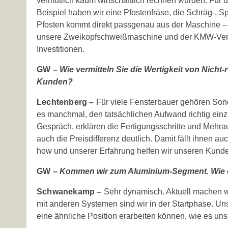
vermutlich kaum wirtschaftlich rechnen würden. Für 
Beispiel haben wir eine Pfostenfräse, die Schräg-, S
Pfosten kommt direkt passgenau aus der Maschine – 
unsere ­Zweikopfschweißmaschine und der KMW-Verpu
Investitionen.
GW –
Wie vermitteln Sie die Wertigkeit von Nicht-
Kunden?
Lechtenberg –
Für viele Fensterbauer gehören Sond
es manchmal, den tatsächlichen Aufwand richtig ein
Gespräch, erklären die Fertigungsschritte und Mehrau
auch die Preisdifferenz deutlich. Damit fällt ihnen
how und unserer Erfahrung helfen wir unseren Kunden,
GW –
Kommen wir zum Aluminium-Segment. Wie e
Schwanekamp –
Sehr dynamisch. Aktuell machen w
mit anderen Systemen sind wir in der Startphase. Unser
eine ähnliche Position erarbeiten können, wie es uns