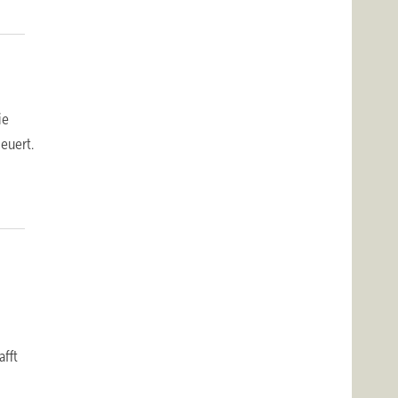
ie
euert.
fft