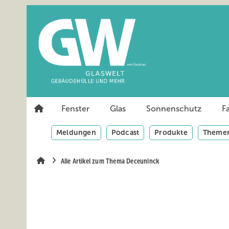
Springe
Springe
Springe
auf
auf
auf
Hauptinhalt
Hauptmenü
SiteSearch
Fenster
Glas
Sonnenschutz
F
Meldungen
Podcast
Produkte
Themen
Alle Artikel zum Thema Deceuninck