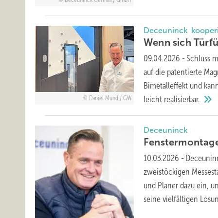
Deceuninck Germany GmbH
Deceuninck kooperie
Wenn sich Türf
09.04.2026
-
Schluss m
auf die patentierte Ma
Bimetalleffekt und kann
leicht
realisierbar.
Daniel Mund / GW
Deceuninck
Fenstermontag
10.03.2026
-
Deceuninc
zweistöckigen Messesta
und Planer dazu ein, un
seine vielfältigen Lös