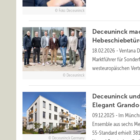
Foto: Deceuninck
Deceuninck mac
Hebeschiebetür
18.02.2026
-
Ventana D
Marktführer für Sonder
westeuropäischen Vert
Deceuninck
Deceuninck und
Elegant Grando
09.12.2025
-
Im Münchne
Ensemble aus sechs M
55-Standard erhielt 38
Deceuninck Germany