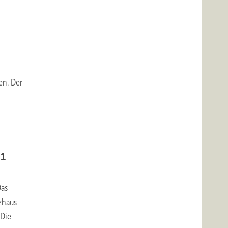
en. Der
81
Das
zhaus
 Die