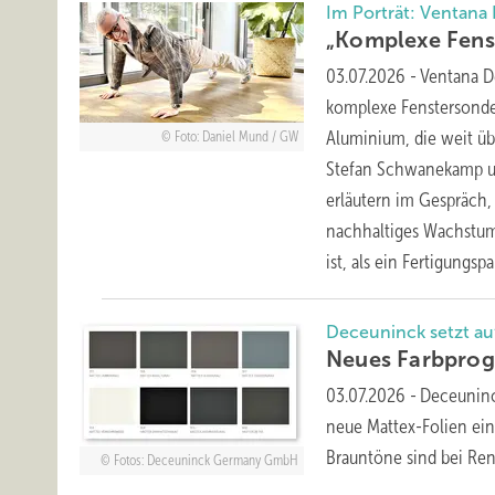
Im Porträt: Ventana
„Komple xe Fen
03.07.2026
-
Ventana De
komplexe Fenstersonder
Aluminium, die weit ü
Foto: Daniel Mund / GW
Stefan Schwanekamp un
erläutern im Gespräch,
nachhaltiges Wachstum
ist, als ein
Fertigungspa
Deceuninck setzt au
Neues Farbpro
03.07.2026
-
Deceuninc
neue Mattex-Folien ei
Brauntöne sind bei Ren
Fotos: Deceuninck Germany GmbH