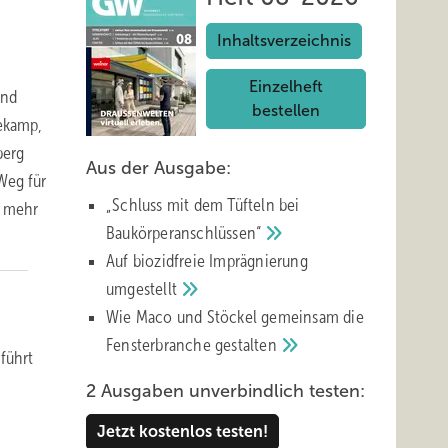
Inhaltsverzeichnis
Einzelheft
und
bestellen
ekamp,
berg
Aus der Ausgabe:
Weg für
„Schluss mit d em Tüfteln bei
t mehr
Baukörperanschlüssen“
Auf biozidfreie Imprägnierung
umgestellt
Wie Maco und Stöckel gemeinsam die
Fensterbranche
gestalten
führt
2 Ausgaben unverbindlich testen:
Jetzt kostenlos testen!