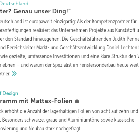
 Deutschland
ster? Genau unser
Ding!“
utschland ist europaweit einzigartig: Als der Kompetenzpartner für
anfertigungen realisiert das Unternehmen Projekte aus Kunststoff 
ber den Standard hinausgehen. Die Geschäftsführenden Judith Penn
d Bereichsleiter Markt- und Geschäftsentwicklung Daniel Lechten
 wie gezielte, umfassende Investitionen und eine klare Struktur den 
 ebnen – und warum der Spezialist im Fenstersonderbau heute wei
rtner.
f Design
gramm mit
Mattex-Folien
k erhöht die Anzahl der lagerhaltigen Folien von acht auf zehn und 
n. Besonders schwarze, graue und Aluminiumtöne sowie klassische
ovierung und Neubau stark nachgefragt.