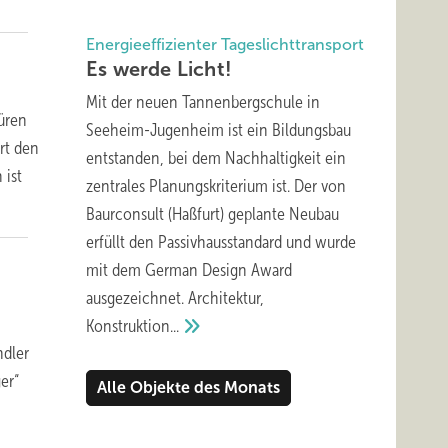
Energieeffizienter Tageslichttransport
Es werde
Licht!
Mit der neuen Tannenbergschule in
üren
Seeheim-Jugenheim ist ein Bildungsbau
rt den
entstanden, bei dem Nachhaltigkeit ein
 ist
zentrales Planungskriterium ist. Der von
Baurconsult (Haßfurt) geplante Neubau
erfüllt den Passivhausstandard und wurde
mit dem German Design Award
ausgezeichnet. Architektur,
m
Konstruktion...
ndler
er“
Alle Objekte des Monats