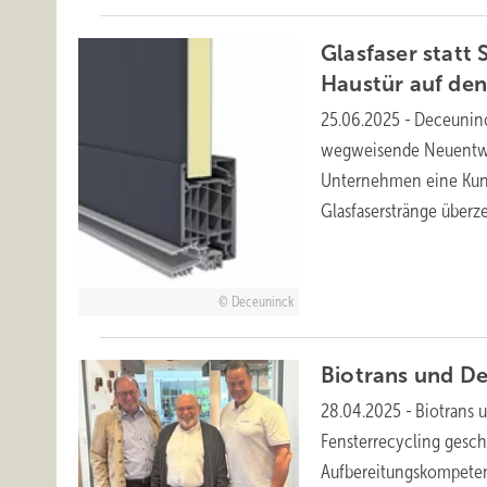
Glasfaser statt
Haustür auf de
25.06.2025
-
Deceuninc
wegweisende Neuentwick
Unternehmen eine Kuns
Glasfaserstränge überz
Deceuninck
Biotrans und D
28.04.2025
-
Biotrans 
Fensterrecycling gesch
Aufbereitungskompeten