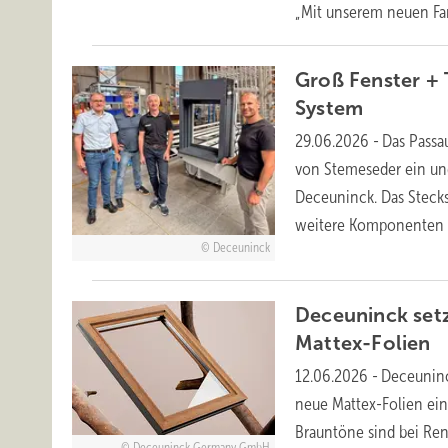
„Mit unserem neuen Far
Groß Fenster + 
System
29.06.2026
-
Das Passa
von Stemeseder ein und
Deceuninck. Das Stecks
weitere Komponenten 
Deceuninck
Deceuninck set
Mattex-Folien
12.06.2026
-
Deceuninc
neue Mattex-Folien ei
Brauntöne sind bei Re