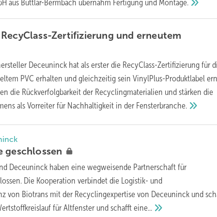
bH aus Buttlar-Bermbach übernahm Fertigung und
Montage.
RecyClass-Zertifizierung und erneutem
hersteller Deceuninck hat als erster die RecyClass-Zertifizierung für d
tem PVC erhalten und gleichzeitig sein VinylPlus-Produktlabel ern
n die Rückverfolgbarkeit der Recyclingmaterialien und stärken die
ens als Vorreiter für Nachhaltigkeit in der
Fensterbranche.
ninck
ke
geschlossen
und Deceuninck haben eine wegweisende Partnerschaft für
lossen. Die Kooperation verbindet die Logistik- und
z von Biotrans mit der Recyclingexpertise von Deceuninck und scha
tstoffkreislauf für Altfenster und schafft
eine...