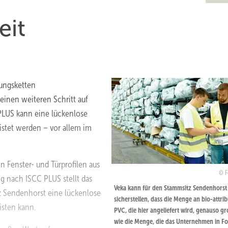
eit
fungsketten
einen weiteren Schritt auf
 PLUS kann eine lückenlose
istet werden – vor allem im
n Fenster- und Türprofilen aus
F
ung nach ISCC PLUS stellt das
Veka kann für den Stammsitz Sendenhorst
z Sendenhorst eine lückenlose
sicherstellen, dass die Menge an bio-attri
isten kann.
PVC, die hier angeliefert wird, genauso gro
wie die Menge, die das Unternehmen in F