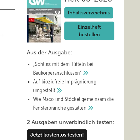
Inhaltsverzeichnis
Einzelheft
bestellen
ch,
Basis
Aus der Ausgabe:
rechend
„Schluss mit d em Tüfteln bei
Baukörperanschlüssen“
Auf biozidfreie Imprägnierung
umgestellt
wie
Wie Maco und Stöckel gemeinsam die
en ist.
Fensterbranche
gestalten
ellt,
2 Ausgaben unverbindlich testen:
Jetzt kostenlos testen!