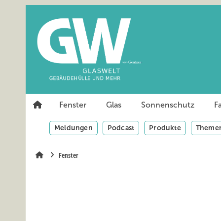
Springe
Springe
Springe
auf
auf
auf
Hauptinhalt
Hauptmenü
SiteSearch
Fenster
Glas
Sonnenschutz
F
Meldungen
Podcast
Produkte
Themen
Fenster