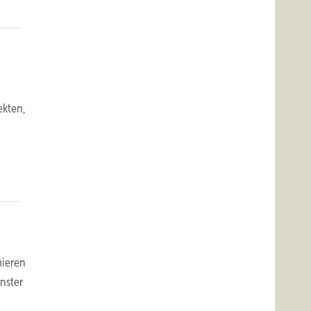
ekten,
mieren
nster