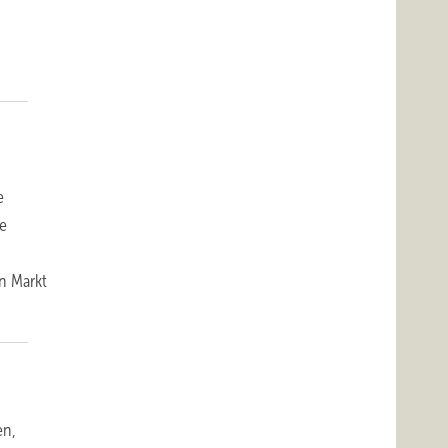
e
ke
en Markt
en,