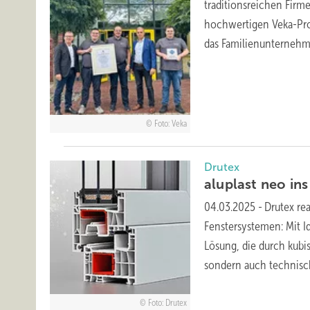
traditionsreichen Firm
hochwertigen Veka-Prof
das Familienunternehm
Foto: Veka
Drutex
alup last neo in
04.03.2025
-
Drutex re
Fenstersystemen: Mit Id
Lösung, die durch kubi
sondern auch technis
Foto: Drutex