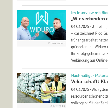
Im Interview mit Ri
„Wir verbinden 
04.03.2025
-
Jahrelang
– das zeichnet Rico G
früher gearbeitet hatt
Foto: Widuro
gründeten mit Widuro e
Ihr Erfolgsgeheimnis? 
Verbindung aus Online
Nachhaltiger Materia
Veka sc hafft
Kl
04.03.2025
-
Als Syste
ressourcenschonend zu 
vollzogen: Mit der Zer
Foto: VEKA