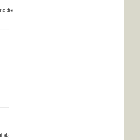
und die
uf ab,