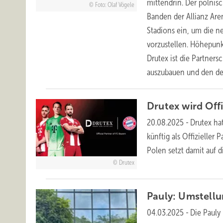
mittendrin. Der polnisc
Foto: Olaf Vögele
Banden der Allianz Are
Stadions ein, um die 
vorzustellen. Höhepun
Drutex ist die Partners
auszubauen und den de
Drutex wird Off
20.08.2025
-
Drutex ha
künftig als Offizieller
Polen setzt damit auf 
Drutex
Pauly: Umstellu
04.03.2025
-
Die Pauly