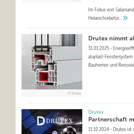
Im Fokus von Salamande
Hebeschiebetür...
Drutex nimmt al
31.01.2025
-
Energieeff
aluplast-Fenstersystem
Bauherren und Renovier
Drutex
Drutex
Partner schaft m
11.10.2024
-
Drutex ist 