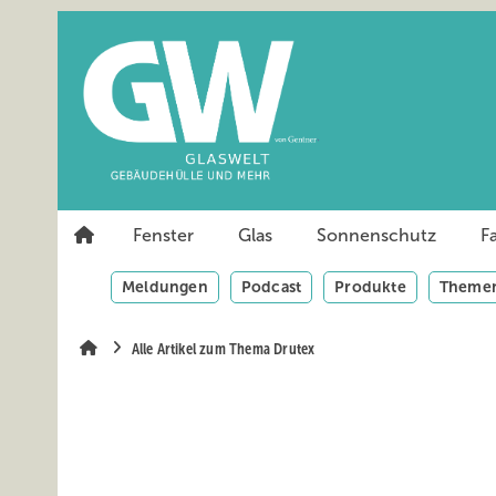
Springe
Springe
Springe
auf
auf
auf
Hauptinhalt
Hauptmenü
SiteSearch
Fenster
Glas
Sonnenschutz
F
Meldungen
Podcast
Produkte
Themen
Alle Artikel zum Thema Drutex