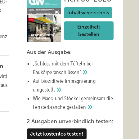
LED-
s
Inhaltsverzeichnis
Einzelheft
r
bestellen
senz
Aus der Ausgabe:
„Schluss mit d em Tüfteln bei
n
Baukörperanschlüssen“
wird
Auf biozidfreie Imprägnierung
 aus
umgestellt
Wie Maco und Stöckel gemeinsam die
Fensterbranche
gestalten
2 Ausgaben unverbindlich testen:
Jetzt kostenlos testen!