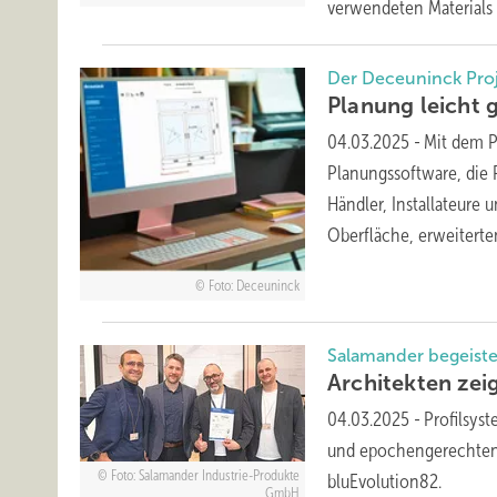
verwendeten Materials
Der Deceunin ck Proj
Planung leicht
04.03.2025
-
Mit dem P
Planungssoftware, die P
Händler, Installateure 
Oberfläche,
erweiterten
Foto: Deceuninck
Salamander begeiste
Architekte n zei
04.03.2025
-
Profilsys
und epochengerechten L
Foto: Salamander Industrie-Produkte
bluEvolution82.
GmbH