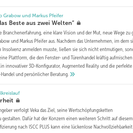
co Grabow und Markus Pfeifer
das Beste aus zwei
Welten“
e Branchenerfahrung, eine klare Vision und der Mut, neue Wege zu
rabow und Markus Pfeifer aus. Nachdem das Unternehmen, im dem s
en Insolvenz anmelden musste, ließen sie sich nicht entmutigen, so
ine Plattform, die den Fenster- und Türenhandel kräftig aufmischen 
Ein innovativer 3D-Konfigurator, Augmented Reality und die perfekte
-Handel und persönlicher
Beratung.
lkreislauf
arheit
mgeber verfolgt Veka das Ziel, seine Wertschöpfungsketten
gestalten. Dafür hat der Konzern einen weiteren Schritt auf diese
tifizierung nach ISCC PLUS kann eine lückenlose Nachvollziehbarkeit