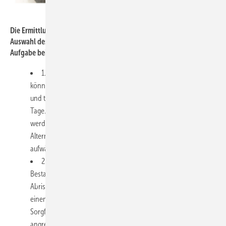
ift Rosenheim
Die Ermittlung des Befestigungsgrundes (Außenwand) und die
Auswahl des geeigneten Befestigungssystems ist eine wichtige
Aufgabe bei der Planung des Fenstertauschs
1. Genaue Details zum Untergrund und zur Fugenbreite
können in der Angebotsphase meistens nicht erkannt werden
und treten teilweise erst bei der Demontage der Altfenster zu
Tage. Es sollte ein Standardfall kalkuliert und angeboten
werden, anfallende notwendige Zusatzmaßnahmen dann als
Alternativposition (z.B. Wiederherstellung von Putz, Leibung,
aufwändige Befestigung etc.) darstellen.
2. Die Demontage der Bestandsfenster ist immer
Bestandteil der Fenstersanierungsmaßnahme. Trotz des
Abrisscharakters der Tätigkeit handelt es sich keinesfalls um
einen Abriss! Der Ausbau der Fenster muss mit größtmöglicher
Sorgfalt ausgeführt werden, um Beschädigungen an den
angrenzenden Bauteilen und Oberflächen auszuschließen.