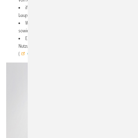
ift-Montageplaner zur Planung und Berechnung der
bauphysikalischen Anforderungen (f
-Faktor) und Befestigung
RSI
Weiterbildung zur ift-Montagefachkraft, zum Projektleiter
sowie Seminare zu praktischen und aktuellen Problemen
Einen Überblick über die Fördermittel und deren einfache
Nutzung (Antrag) bietet der VFF-Fördermittelassistent
(
www.fenster-können-mehr.de/foerdermittel-assistent
)