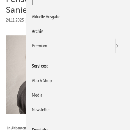
|
Sanierung
Aktuelle Ausgabe
24.11.2023
|
Druckvorschau
Archiv
Premium
Services
Abo & Shop
Media
Newsletter
Ingo Bartussek - stock.adobe.com
In Altbauten wirkt eine Vielzahl unterschiedlicher Faktoren auf die Fenster
Specials