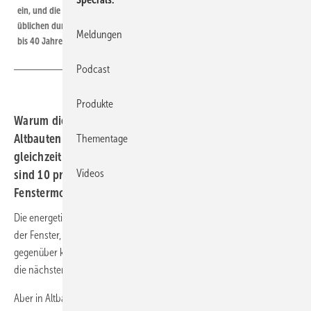
ein, und die Fenstermontage muss diese Einwirkungen während der
üblichen durchschnittlichen Nutzungsdauer der Fenster (derzeit mit ca. 30
Meldungen
bis 40 Jahre angesetzt) aufnehmen und ausgleichen.
Podcast
Produkte
Warum die energetische Sanierung von Fenstern in
Altbauten eine langfristig sichere Investition ist, aber
Thementage
gleichzeitig oft ein Balanceakt für Fensterfirmen. Hier
Videos
sind 10 praxiserprobte Tipps für die erfolgreiche
Fenstermontage im Bestand.
Die energetische Modernisierung der Gebäudehülle, insbesondere
der Fenster, Türen und Fassaden, ist attraktiv, weil sie relativ stabil
gegenüber kurzfristigen Konjunkturschwankungen ist und Aufträge für
die nächsten 10-20 Jahre sichert.
Aber in Altbauten wirkt eine Vielzahl unterschiedlicher Faktoren auf