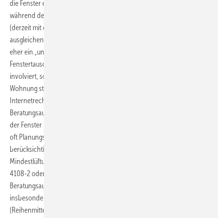
die Fenster ein, und die Fenstermontage muss diese Einwirkungen
während der üblichen durchschnittlichen Nutzungsdauer der Fenster
(derzeit mit ca. 30 bis 40 Jahre angesetzt) aufnehmen und
ausgleichen. Dennoch ist die fachgerechte Fenstermontage im Altbau
eher ein „ungeliebtes Kind“ der Fensterfirmen, denn beim
Fenstertausch ist in den meisten Fällen kein Architekt oder Planer
involviert, so dass die Abstimmung direkt mit dem Besitzer der
Wohnung stattfindet, der i.d.R. ein technischer Laie ist oder sich über
Internetrecherchen Halbwissen angeeignet hat. Neben dem erhöhten
Beratungsaufwand, z.B. zur Materialauswahl, Aussehen und Funktion
der Fenster und Verglasungen, übernehmen die ausführenden Firmen
oft Planungsaufgaben und damit auch Haftungsrisiken, die vertraglich
berücksichtigt werden sollten. Insbesondere durch die Vorgaben zur
Mindestlüftung nach DIN 1946-6, zum Mindestwärmeschutz nach DIN
4108-2 oder zum sommerlichen Wärmeschutz resultiert ein höherer
Beratungsaufwand bei gleichzeitig geringer Auftragssumme,
insbesondere bei Wohnungen oder kleinen Häusern
(Reihenmittelhaus). Eine zusätzliche Vergütung dieser Leistungen ist