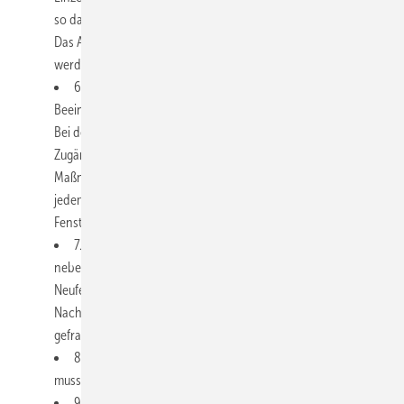
so dass darüber auch im Betrieb gesprochen werden sollte.
Das Arbeitsergebnis darf hierdurch aber nicht beeinträchtigt
werden.
6. Es ist zu prüfen, ob die Maßnahmen ohne
Beeinträchtigung der Bewohner durchgeführt werden können.
Bei der Fenstersanierung in größeren Mietobjekten ist die
Zugänglichkeit zu organisieren und der zeitliche Ablauf der
Maßnahme genau zu planen. Ebenso ist der Raumabschluss zu
jedem Arbeitsende sicherzustellen (Temporäre Schließung der
Fensteröffnung durch Folien, Platten etc.).
7. Oft ist der Fenstermonteur der einzige Handwerker, der
neben der Demontage der Altfenster und der Montage der
Neufenster auch kleinere Reparaturarbeiten wie zum Beispiel
Nachputzarbeiten durchführt. Hier sind echte „Allrounder“
gefragt!
8. Die Befestigung des neuen (und oft schwereren) Fensters
muss auch bei gestiegenen Fugenbreiten 100 % sicher halten.
9. Die Abdichtungslagen müssen oft „in der Rahmenebene“