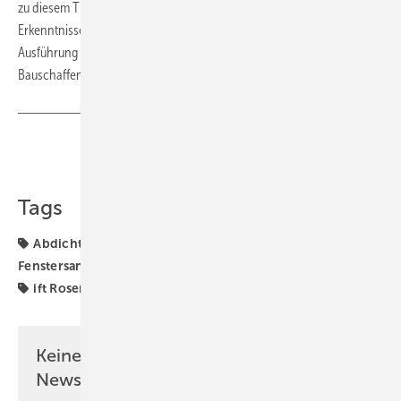
zu diesem Thema beantragt, dessen Ergebnisse – die neuen
Erkenntnisse, Anforderungen und Hinweise zur fachgerechten
Ausführung der Fenstermontage im Bestand – dann allen
Bauschaffenden zur Verfügung stehen werden.
Teilen
Link kopieren
Tags
Abdichtung
Befestigung
Fenstermontage
Fenstersanierung
Fenstertausch
Montagepraxis
ift
ift Rosenheim
Keine Zeit? Kein Problem mit dem GW
Newsletter!