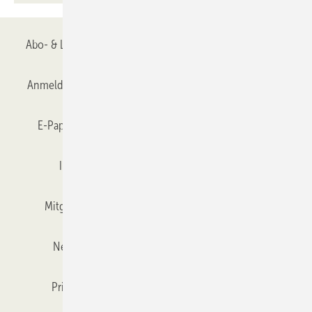
Abo- & Leserservice
AGB
Alle Inhalte chronologisch
Anmelden
Anmeldung & Registrierung
Datenschutz
E-Paper
Gentner Verlag
GLASWELT abonnieren
Impressum
Karriere bei Gentner
Team
Mitgliedschaften und Engagement
Mediaservice
Newsletter
Objekt des Monats
RSS-Feed
Privacy Manager
Veranstaltungen / Webinare