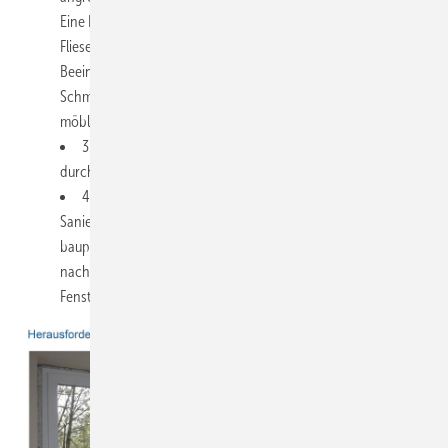
Eine Reparatur von Beschädigungen ist bei Holztäfelung,
Fliesen, Tapeten, Putzflächen oft nicht ohne optische
Beeinträchtigung möglich. Gleichzeitig sind Staub und
Schmutzanfall möglichst zu vermeiden, da die Maßnahme im
möblierten und bewohnten Umfeld stattfindet.
3. Die Eigentümer sind vorab zu informieren, wenn sich
durch neue Fenster eine Verkleinerung der Glasflächen ergibt.
4. Mit dem Fenstertausch kann auch die energetische
Sanierung angrenzender Bauteile sinnvoll bzw.
bauphysikalisch notwendig werden, beispielsweise die
nachträgliche Dämmung von Rollladenkästen oder die
Fensterleibungen. Dies ist mit dem Kunden abzustimmen.