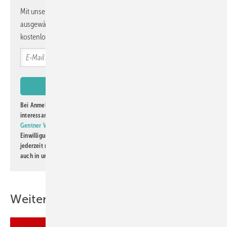
Mit unserem Newsletter erhalten Sie regelmäßig von uns
ausgewählte Informationen und Neuigkeiten, gebündelt und
kostenlos direkt ins Postfach.
Bei Anmeldung zu diesem Newsletter bin ich damit einverstanden, über
interessante Verlags- und Online-Angebote
der Marken der Alfons W.
Gentner Verlag GmbH & Co. KG
informiert zu werden. Diese
Einwilligung kann ich jederzeit widerrufen und eine Abmeldung ist
jederzeit möglich. Informationen zum Umgang mit Daten finden Sie
auch in unserer
Datenschutzerklärung
.
Weitere Inhalte