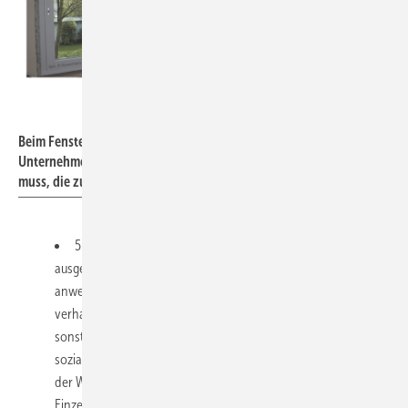
ift Rosenheim
Beim Fenstertausch sind oft keine Planer involviert, so dass der
Unternehmer eine Reihe von Planungsleistungen übernehmen
muss, die zusätzlich vergütet werden können.
5. Die Fenstersanierung wird in bewohnten Einheiten
ausgeführt; die Bewohner sind während der Ausführung häufig
anwesend. Die Monteure müssen sich korrekt und sauber
verhalten und haben auch ihrerseits keine „Privatsphäre“, wie
sonst bei der Durchführung der Maßnahmen im Rohbau. Das
soziale Umfeld während der Arbeiten, wie zum Beispiel Zustand
der Wohnungen und die allgemeine Wohnsituation kann in
Einzelfällen für die Monteure psychologisch bedrückend sein,