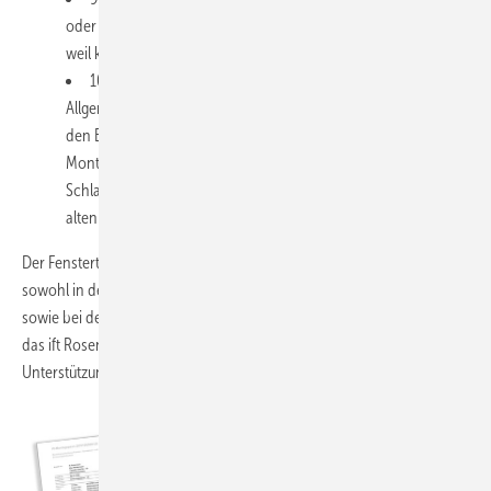
oder mit sehr stark reduzierten Haftbreiten ausgeführt werden,
weil keine Putzarbeiten ausgeführt werden.
10. Die Ausführung des Fenstertauschs erfordert im
Allgemeinen neben den üblichen Fenstermontagewerkzeugen
den Einsatz von leistungsstarken Absaugeinrichtungen und
Montagefräsen für den Rückschnitt der alten
Schlaudern/Krallen. Auch Bandsägen für das Beschneiden der
alten Blendrahmen können sinnvoll sein.
Der Fenstertausch erfordert gute und speziell geschulte Mitarbeiter
sowohl in der Kundenakquise, im Aufmaß, bei der Montageplanung
sowie bei der Ausführung der Maßnahmen. Hierzu bieten der VFF und
das ift Rosenheim den Unternehmen hierfür eine ganze Palette von
Unterstützungen an: