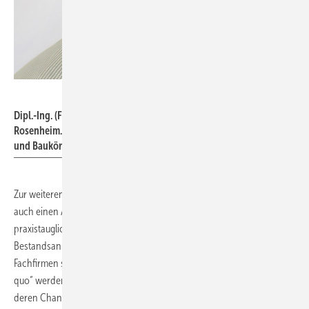
ift Rosenheim
Dipl.-Ing. (FH) Martin Heßler ist seit 2005 Mitarbeiter am ift
Rosenheim. Er arbeitet als Projektingenieur im Bereich Montage
und Baukörperanschlüsse
Zur weiteren Unterstützung und Förderung hat das ift Rosenheim nun
auch einen Arbeitskreis gegründet, in dem innovative und
praxistaugliche Montagesysteme und -techniken für die
Bestandsanierung entwickelt werden sollen, bei dem interessierte
Fachfirmen sich beteiligen können. Neben Recherchen zum „Status
quo“ werden innovative Varianten zum Fenstertausch untersucht und
deren Chancen und Risiken aufgezeigt. Es wird ein Forschungsprojekt