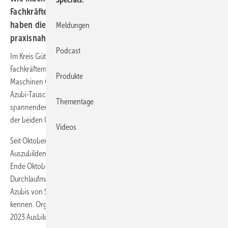
Fachkräftemangel beherrschbar? Schirmer und Wirus
haben die Antwort: ein Azubi-Tauschprogramm. Das Ziel:
Meldungen
praxisnahes Lernen und stärkere Bindung.
Podcast
Im Kreis Gütersloh zeigt eine ungewöhnliche Kooperation, wie
Fachkräftemangel kreativ begegnet werden kann: Schirmer
Produkte
Maschinen GmbH und Wirus Fenster GmbH & Co. KG haben ein
Azubi-Tauschprogramm gestartet. Ziel ist es, nicht nur die Ausbildung
Thementage
spannender zu gestalten, sondern auch die langjährige Partnerschaft
der beiden Unternehmen zu vertiefen.
Videos
Seit Oktober 2024 tauschen die beiden Firmen regelmäßig ihre
Auszubildenden aus. So erhielten elf kaufmännische Azubis von Wirus
Ende Oktober 2024 erstmals Einblicke in die Konfiguration von
Durchlaufmaschinen bei Schirmer. Umgekehrt lernten 16 technische
Azubis von Schirmer die Bearbeitungszentren in der Praxis bei Wirus
kennen. Organisiert wurde der erste Austausch von Sandi Pavlić, seit
2023 Ausbildungsleiter bei Schirmer.