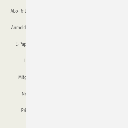
Abo- & Leserservice
AGB
Alle Inhalte chronologisch
Anmelden
Anmeldung & Registrierung
Datenschutz
E-Paper
Gentner Verlag
GLASWELT abonnieren
Impressum
Karriere bei Gentner
Team
Mitgliedschaften und Engagement
Mediaservice
Newsletter
Objekt des Monats
RSS-Feed
Privacy Manager
Veranstaltungen / Webinare
Kataloge