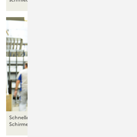
Schneller, flexibler, präziser: Neues BAZ von
Schirmer bei Baltic
Fenster