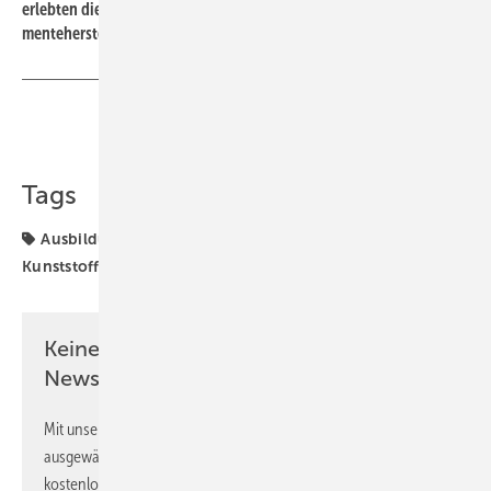
erlebten die Bearbeitungszentren in der Anwendung beim Bauele­
mentehersteller Wirus.
Teilen
Link kopieren
Tags
Ausbildung
Azubis
Fensterfertigung
Kunststofffenster
Schirmer
Keine Zeit? Kein Problem mit dem GW
Newsletter!
Mit unserem Newsletter erhalten Sie regelmäßig von uns
ausgewählte Informationen und Neuigkeiten, gebündelt und
kostenlos direkt ins Postfach.