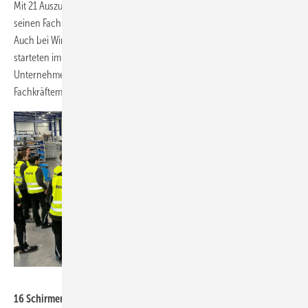
Mit 21 Auszubildenden und zwei dualen Studierenden hat Schirmer
seinen Fachkräftenachwuchs in den letzten fünf Jahren verdreifacht.
Auch bei Wirus wird Nachwuchsförderung großgeschrieben: Dort
starteten im August 2024 drei neue Azubis ins Lehrjahr. Beide
Unternehmen setzen auf praxisnahe Ausbildung, um den
Fachkräftemangel nachhaltig zu bekämpfen.
Schirmer Maschinen
16 Schirmer-Azubis aus dem technisch-mechani­schen Bereich