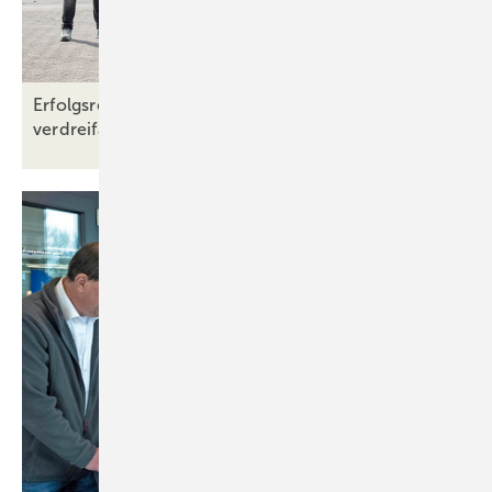
Erfolgsrezept Ausbildung: Schirmer Maschinen
verdreifacht
Fachkräftenachwuchs