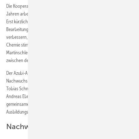
Die Kooperation der beiden Unternehmen reicht weit zurück: Seit 25
Jahren arbeiten Schirmer und Wirus partnerschaftlich zusammen.
Erst kürzlich investierte Wirus in Aluminium- und PVC-
Bearbeitungszentren von Schirmer, die nicht nur die Produktqualität
verbessern, sondern auch neue Marktpotenziale eröffnen. „Die
Chemie stimmt“, bestätigt Schirmer-Geschäftsführer Ludger
Martinschledde – nicht nur auf Führungsebene, sondern auch
zwischen den Teams vor Ort.
Der Azubi-Austausch soll nun regelmäßig stattfinden und die
Nachwuchskräfte langfristig fördern. Beim ersten Treffen führte
Tobias Schmits von Wirus die Azubis durch den Betrieb, während
Andreas Ebmeier von Schirmer die Werksbesichtigung übernahm. Ein
gemeinsames Grillen bot Gelegenheit für den Austausch über
Ausbildungsfragen.
Nachwuchsförderung im Fokus