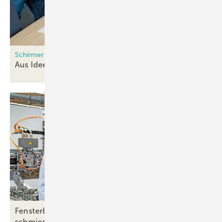
Schirmer Anwendungen bei Siems
Aus Ideen werden
Innovationen
Fensterbau neu gedacht: Siems und Schirmer
schmieden
Zukunftspläne