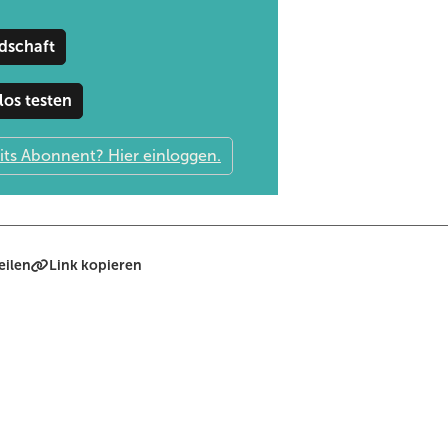
dschaft
los testen
eilen
Link kopieren