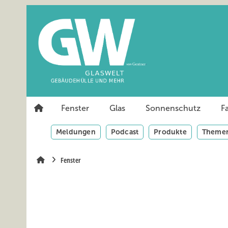
Springe
Springe
Springe
auf
auf
auf
Hauptinhalt
Hauptmenü
SiteSearch
Fenster
Glas
Sonnenschutz
F
Meldungen
Podcast
Produkte
Themen
Fenster