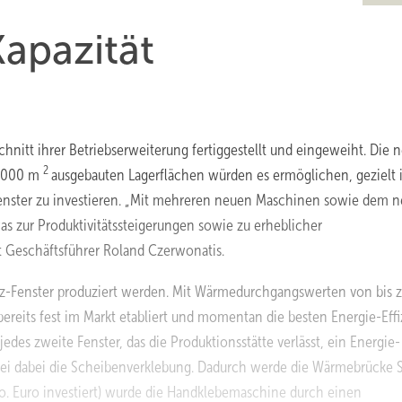
apazität
nitt ihrer Betriebserweiterung fertiggestellt und eingeweiht. Die n
2
 3000 m
ausgebauten Lagerflächen würden es ermöglichen, gezielt i
z-Fenster zu investieren. „Mit mehreren neuen Maschinen sowie dem 
as zur Produktivitätssteigerungen sowie zu erheblicher
et Geschäftsführer Roland Czerwonatis.
enz-Fenster produziert werden. Mit Wärmedurchgangswerten von bis 
bereits fest im Markt etabliert und momentan die besten Energie-Effi
s jedes zweite Fenster, das die Produktionsstätte verlässt, ein Energie-
 sei dabei die Scheibenverklebung. Dadurch werde die Wärmebrücke S
o. Euro investiert) wurde die Handklebemaschine durch einen