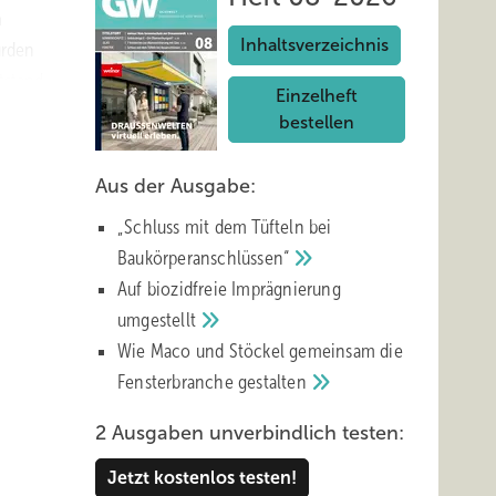
n
Inhaltsverzeichnis
urden
tstand
Einzelheft
bestellen
Aus der Ausgabe:
„Schluss mit d em Tüfteln bei
Baukörperanschlüssen“
Auf biozidfreie Imprägnierung
umgestellt
Wie Maco und Stöckel gemeinsam die
Fensterbranche
gestalten
2 Ausgaben unverbindlich testen:
Jetzt kostenlos testen!