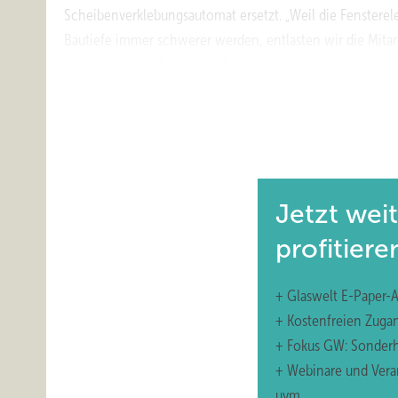
Scheibenverklebungsautomat ersetzt. „Weil die Fenstere
Bautiefe immer schwerer werden, entlasten wir die Mitar
zwei automatische Abstapelungen in Fächerregale, mehre
ein neuartiges Bearbeitungszentrum als erster Teil eines 
https://www.soeba.info/
Jetzt wei
profitiere
+ Glaswelt E-Paper-
+ Kostenfreien Zuga
+ Fokus GW: Sonderh
+ Webinare und Vera
uvm.