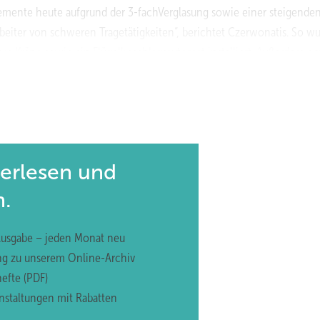
lemente heute aufgrund der 3-fachVerglasung sowie einer steigende
beiter von schweren Tragetätigkeiten“, berichtet Czerwonatis. So w
re Kräne sowie ein Flügelbeschlagsautomat installiert. Außerdem en
verketteten Profilbearbeitungszentrums.
terlesen und
n.
Ausgabe – jeden Monat neu
ng zu unserem Online-Archiv
efte (PDF)
nstaltungen mit Rabatten