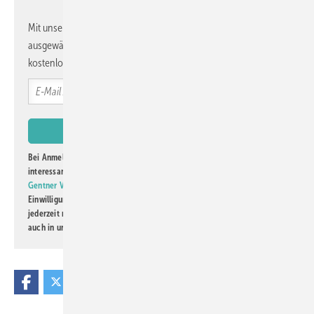
Mit unserem Newsletter erhalten Sie regelmäßig von uns
ausgewählte Informationen und Neuigkeiten, gebündelt und
kostenlos direkt ins Postfach.
Foto: Air-Lux Technik AG
Bei Anmeldung zu diesem Newsletter bin ich damit einverstanden, über
Das Bauelement verschwindet auf Knopfdruck vollständig im
interessante Verlags- und Online-Angebote
der Marken der Alfons W.
Boden
Gentner Verlag GmbH & Co. KG
informiert zu werden. Diese
Einwilligung kann ich jederzeit widerrufen und eine Abmeldung ist
jederzeit möglich. Informationen zum Umgang mit Daten finden Sie
auch in unserer
Datenschutzerklärung
.