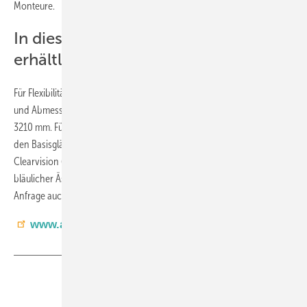
Monteure.
In diesen Formaten ist Luxclear
erhältlich
Für Flexibilität in der Anwendung sorgen Dicken von 6, 8 und 10 mm
und Abmessungen von 6000 x 3210 mm, 2550 x 3210 mm und 2250 x
3210 mm. Für unterschiedliche ästhetische Ansprüche ist Luxclear auf
den Basisgläsern Clearlite (das Standard-Floatglas von AGC) und
Clearvision (besonders helles Weißglas), Linea Azzurra mit edler
bläulicher Ästhetik und dem satinierten Matelux verfügbar – auf
Anfrage auch beidseitig beschichtet und in laminierter Ausführung.
www.agc-yourglass.com
Teilen
Link kopieren