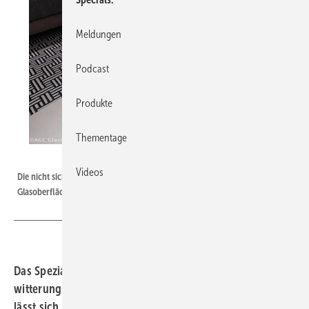
Meldungen
Podcast
Produkte
Thementage
AGC Glass Europe
Videos
Die nicht sichtbare Beschichtung „Luxclear“ von AGC Glass Europe schützt
Glasoberflächen dauerhaft gegen Glaskorrosion.
Das Spezialglas „Luxclear“ wird durch eine
witterungsbeständige Beschichtung geschützt. Das Glas
lässt sich überall dort verbauen, wo es häufig Wasser