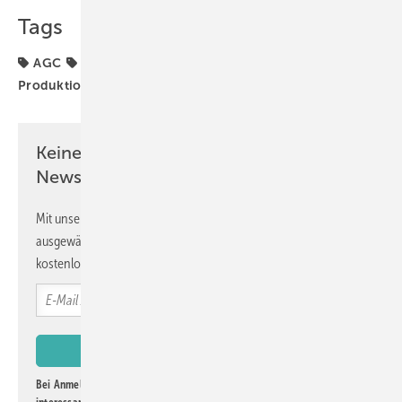
Tags
AGC
Absturzsicherung mit Glas
Beschichtung
Produktion
Keine Zeit? Kein Problem mit dem GW
Newsletter!
Mit unserem Newsletter erhalten Sie regelmäßig von uns
ausgewählte Informationen und Neuigkeiten, gebündelt und
kostenlos direkt ins Postfach.
Bei Anmeldung zu diesem Newsletter bin ich damit einverstanden, über