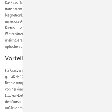
Das Glas überzeugt mit einer brillanten Ästhetik – hell und
transparent. Gegen Glaskorrosion wird es durch die unsichtbare
Magnetronbeschichtung Luxclear schützt und behält so seine
makellose Ästhetik – AGC Glass Europe gibt eine 10-jährige
Korrosionsschutzgarantie. Besonders relevant für den Einsatz in
Wintergärten oder Brüstungen ist das neutrale Erscheinungsbild – die
unsichtbare Beschichtung hat keinen wesentlichen Einfluss auf die
optischen Eigenschaften des Glases.
Vorteile für Glasverarbeiter
Für Glasverarbeiter ermöglicht die hohe Beständigkeit (Klasse A
gemäß EN 1096-2) eine Lagerung mit unbegrenzter Haltbarkeit. Die
Bearbeitungsmöglichkeiten und das Vorspannen entsprechen der
von herkömmlichem Floatglas der gleichen Dicke. Der neue „AGC
Luxclear-Detektor“ weist die Beschichtung sowohl vor, als auch nach
dem Vorspannprozess aus, sodass die unbeschichtete Seite per
Aufkleber markiert werden kann – einfacher für Verarbeiter und