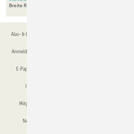
Breite Resonanz für Isolierglas mit
Dünnglas
Abo- & Leserservice
AGB
Alle Inhalte chronologisch
Anmelden
Anmeldung & Registrierung
Datenschutz
E-Paper
Gentner Verlag
GLASWELT abonnieren
Impressum
Karriere bei Gentner
Team
Mitgliedschaften und Engagement
Mediaservice
Newsletter
Objekt des Monats
RSS-Feed