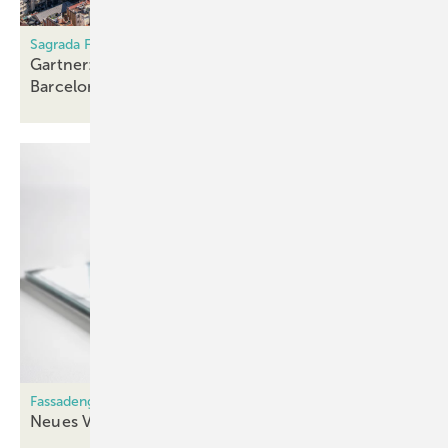
Sagrada Familia mit höchstem Kirchturm der Welt
Gartner: 100t schweres Glaskreuz wird in
Barcelona
montiert
Fassadengläser
Neues Vakuum-Isolierglas von
Schollglas