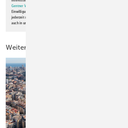
interessante Verlags- und Online-Angebote
der Marken der Alfons W.
Gentner Verlag GmbH & Co. KG
informiert zu werden. Diese
Einwilligung kann ich jederzeit widerrufen und eine Abmeldung ist
jederzeit möglich. Informationen zum Umgang mit Daten finden Sie
auch in unserer
Datenschutzerklärung
.
Weitere Inhalte