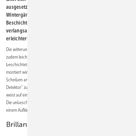
ausgesetzt ist, z.B. bei Außenbrüstungen und
Wintergärten, ebenso in Duschen. Die unsichtbare
Beschichtung verhindert die Bildung von Ablagerungen,
verlangsamt den Alterungsprozess des Glases und
erleichtert die Reinigung, so AGC.
Die witterungsbeständige Beschichtung von „Luxclear“ Glas lässt sich
zudem leicht detektieren, sprich erkennen: Damit die unsichtbar
beschichtete Seite zuverlässig in Orientierung zur Wasserseite
montiert wird, können Glasverarbeiter vor der Weitergabe der
Scheiben an die Monteure jetzt auf den neuen „AGC Luxclear-
Detektor“ zugreifen. Das handliche Tool scannt die Oberfläche und
weist auf einem Digitaldisplay zuverlässig die beschichtete Seite aus.
Die unbeschichtete Seite kann anschließend für die Montage mit
einem Aufkleber markiert werden.
Brillante Durchsicht für lange Jahre