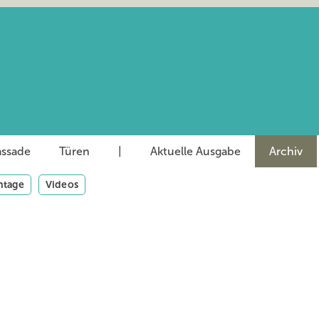
assade
Türen
|
Aktuelle Ausgabe
Archiv
tage
Videos