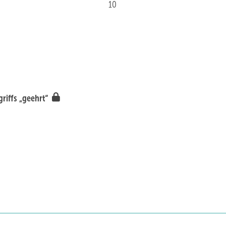
10
griffs „geehrt“