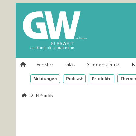
Springe
Springe
Springe
auf
auf
auf
Hauptinhalt
Hauptmenü
SiteSearch
Fenster
Glas
Sonnenschutz
F
Meldungen
Podcast
Produkte
Themen
Heftarchiv