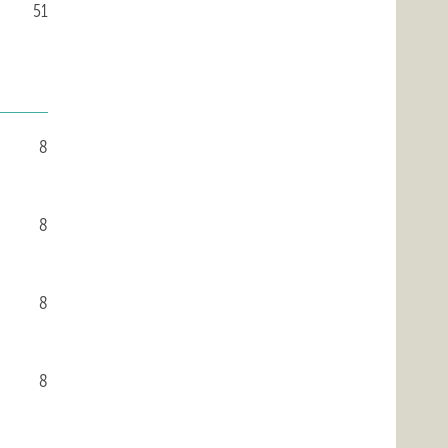
51
8
8
8
8