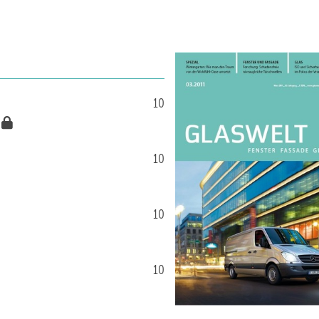
10
10
10
10