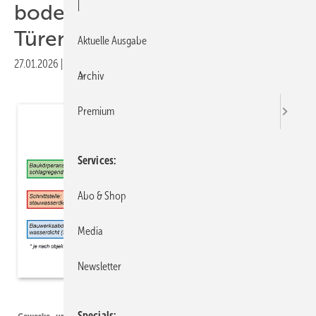
|
bodentiefer Fenster und
Türen
Aktuelle Ausgabe
27.01.2026
|
Veröffentlicht in
Ausgabe 01-2026
Archiv
Premium
Services
Abo & Shop
Media
Newsletter
Foto: ift Rosenheim
Specials