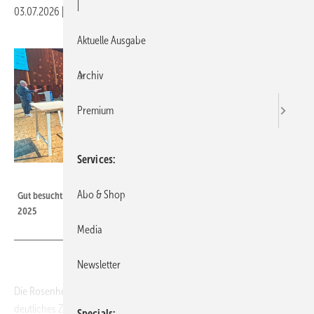
|
03.07.2026
|
Veröffentlicht in
Ausgabe 07-2026
Aktuelle Ausgabe
Archiv
Premium
Services
Foto: Daniel Mund / GW
Abo & Shop
Gut besucht: Rund 670 Teilnemende auf den Rosenheimer Fenstertagen
2025
Media
Newsletter
Die Rosenheimer Fenstertage 2026 setzen am 7. und 8. Oktober ein
deutliches Zeichen gegen die Krisenstimmung in der Branche. Unter
Specials