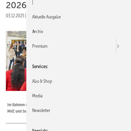
|
2026
03.12.2025
|
Veröffentlicht in
Ausgabe 12-2025
Aktuelle Ausgabe
Archiv
Premium
Services
Abo & Shop
Media
Foto: Messe Frankfurt
Im Rahmen des DecoTeam-Eventprogramms liefern Kurz-Workshops mit
Newsletter
MHZ und Somfy wertvolle Einblicke.
Specials