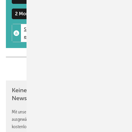
Zusatzheizung. Das senkt den Energiebedarf und die Betriebskosten.
2 Monate kostenlos testen
Besucher können die Systeme direkt testen, sich mit den Experten
von Somfy austauschen und haben die Chance, ein Mustermodul zu
gewinnen.
www.somfy.de
Teilen
Link kopieren
Keine Zeit? Kein Problem mit dem GW
Newsletter!
Mit unserem Newsletter erhalten Sie regelmäßig von uns
ausgewählte Informationen und Neuigkeiten, gebündelt und
kostenlos direkt ins Postfach.