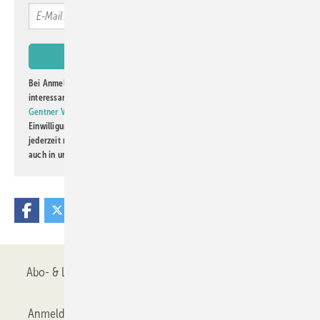
Bei Anmeldung zu diesem Newsletter bin ich damit einverstanden, über
interessante Verlags- und Online-Angebote
der Marken der Alfons W.
Gentner Verlag GmbH & Co. KG
informiert zu werden. Diese
Einwilligung kann ich jederzeit widerrufen und eine Abmeldung ist
jederzeit möglich. Informationen zum Umgang mit Daten finden Sie
auch in unserer
Datenschutzerklärung
.
Abo- & Leserservice
AGB
Alle Inhalte chronologisch
Anmelden
Anmeldung & Registrierung
Datenschutz