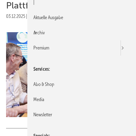
|
Pla ttform für Junioren
03.12.2025
|
Veröffentlicht in
Ausgabe 12-2025
Aktuelle Ausgabe
Archiv
Premium
Services
Abo & Shop
Media
Newsletter
Foto: Netzwerk Frey
Specials